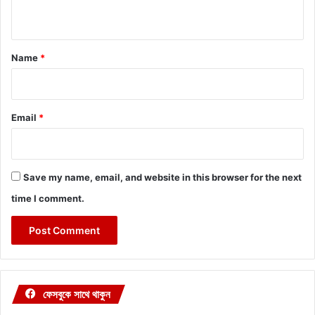
n
t
*
Name
*
Email
*
Save my name, email, and website in this browser for the next
time I comment.
ফেসবুকে সাথে থাকুন