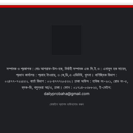
সম্পাদক ও প্রকাশক : মোঃ আশরাফ-উল-হক, নির্বাহী সম্পাদক এবং সি.ই.ও : এনামুল হক সাহেদ,
প্রধান কার্যালয় : প্রবাহ টাওয়ার, ৩ কে,ডি,এ এভিনিউ, খুলনা। বাণিজ্যিক বিভাগ :
০২৪৭৭-৭২২৫৫২. বার্তা বিভাগ : ০২-৪৭৭৭২০৫৩২। ঢাকা অফিস : হাউজ নং-২০১, রোড নং-৫,
ব্লক-ডি, বসুন্ধরা আ/এ, ঢাকা। ফোন : ০১৭১৪-০৩৮৮২৩, ই-মেইল:
dailyprobaha@gmail.com
মোবাইল অ্যাপস ডাউনলোড করুন