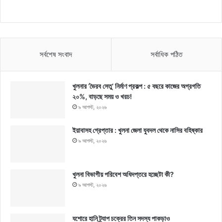
সর্বশেষ সংবাদ
সর্বাধিক পঠিত
খুলনার ‘ভৈরব সেতু’ নির্মাণ প্রকল্প : ৫ বছরে কাজের অগ্রগতি
২০%, বাড়ছে সময় ও খরচ!
৯ আগস্ট, ২০২৬
ইয়াবাসহ গ্রেপ্তার : খুলনা জেলা যুবদল থেকে নাসির বহিষ্কার
৯ আগস্ট, ২০২৬
খুলনা বিভাগীয় পরিবেশ অধিদপ্তরে হচ্ছেটা কী?
৯ আগস্ট, ২০২৬
যশোরে হানি ট্র্যাপ চক্রের তিন সদস্য পাকড়াও