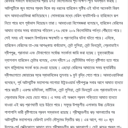
রোববার সকালে বার্বাডোসের প্রায় ৬৭৫ কিলোমিটার পূর্ব-দক্ষিণ-পূর্বে অবস্থান করছে।
আটলান্টিকে জুন মাসের প্রথম দিকে বড় ধরনের হারিকেন সৃষ্টির এই ঘটনা অনেকটা বিরল
বলে আবহাওয়াবিদরা জানিয়েছেন। সোমবারের মধ্যে বেরিল ক্যাটাগরি-৪ হারিকেনে রূপ
নিতে পারে বলে পূর্বাভাস দিয়েছেন তারা। আবহাওয়া বিশেষজ্ঞরা বলেছেন, হারিকেন বেরিলের
আঘাত হানার সময় বাতাসের গতিবেগ ১৭৯ থেকে ২০৯ কিলোমিটার পর্যন্ত পৌঁছাতে পারে।
সেই সময় ওই অঞ্চলে বিপর্যয়কর ক্ষয়ক্ষতি ও প্রাণহানির ঘটনা ঘটতে পারে। এদিকে,
হারিকেন বেরিলের তা-বের আশঙ্কায় বার্বাডোস, সেন্ট লুসিয়া, সেন্ট ভিনসেন্ট, গ্রেনাডাইন
দ্বীপপুঞ্জ, গ্রানাডা এবং টোবাগোতে সর্বোচ্চ সতর্কতা জারি করা হয়েছ। যুক্তরাষ্ট্রের
ন্যাশনাল হারিকেন সেন্টার বলেছে, এসব দ্বীপে ১৫ সেন্টিমিটার পর্যন্ত বৃষ্টিপাত হতে পারে
বলে বাসিন্দাদের সতর্ক করে দেওয়া হয়েছে। এছাড়া বেরিলের আঘাতের সময় ক্যারিবীয়
দ্বীপগুলোতে জোয়ারের স্তর স্বাভাবিকের তুলনায় ৯ ফুট বৃদ্ধি পেতে পারে। আবহাওয়াবিদরা
বলেছেন, পূর্ব আটলান্টিক মহাসাগর লাগোয়া উইন্ডওয়ার্ড দ্বীপপুঞ্জে সবার আগে আঘাত হানতে
পারে ঝড়টি। এরপর ডমিনিকা, মার্টিনিক, সেন্ট লুসিয়া, সেন্ট ভিনসেন্ট এবং গ্রানাডাইনস ও
গ্রেনাডার দিকে ধেয়ে যেতে পারে। এ সময় ওই অঞ্চলে প্রবল শক্তিতে আঘাত হানতে
যাওয়া এই ঝড় প্রাণঘাতী হয়ে উঠতে পারে। সমুদ্র উপকূলীয় এলাকায় উচ্চ ঢেউয়ের
পাশাপাশি ভারী বৃষ্টিপাতের প্রবল সম্ভাবনা রয়েছে। গ্রীষ্মমন্ডলীয় ঝড় আলবার্তোর পর
আটলান্টিক মহাসাগরে বেরিলই চলতি মৌসুমের দ্বিতীয় ঝড়। এর আগে, গত ২০ জুন
উত্তর-পূর্ব মেক্সিকোতে আঘাত হানে গ্রীষ্মমন্ডলীয় ঝড় আলবার্তো। সেই ঝড়ের প্রবল তা-