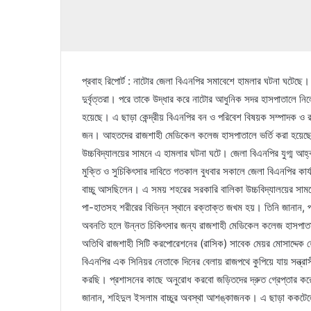
প্রবাহ রিপোর্ট : নাটোর জেলা বিএনপির সমাবেশে হামলার ঘটনা ঘটেছে
দুর্বৃত্তরা। পরে তাকে উদ্ধার করে নাটোর আধুনিক সদর হাসপাতালে ন
হয়েছে। এ ছাড়া কেন্দ্রীয় বিএনপির বন ও পরিবেশ বিষয়ক সম্পাদক ও
জন। আহতদের রাজশাহী মেডিকেল কলেজ হাসপাতালে ভর্তি করা হয়েছে
উচ্চবিদ্যালয়ের সামনে এ হামলার ঘটনা ঘটে। জেলা বিএনপির যুগ্ম আ
মুক্তি ও সুচিকিৎসার দাবিতে গতকাল বুধবার সকালে জেলা বিএনপির ক
বাচ্চু আসছিলেন। এ সময় শহরের সরকারি বালিকা উচ্চবিদ্যালয়ের সাম
পা-হাতসহ শরীরের বিভিন্ন স্থানে রক্তাক্ত জখম হয়। তিনি জানান,
অবনতি হলে উন্নত চিকিৎসার জন্য রাজশাহী মেডিকেল কলেজ হাসপাতালে 
অতিথি রাজশাহী সিটি করপোরেশনের (রাসিক) সাবেক মেয়র মোসাদ্দ
বিএনপির এক সিনিয়র নেতাকে দিনের বেলায় রাজপথে কুপিয়ে যায় সন্ত্রা
করছি। প্রশাসনের কাছে অনুরোধ করবো জড়িতদের দ্রুত গ্রেপ্তার 
জানান, শহিদুল ইসলাম বাচ্চুর অবস্থা আশঙ্কাজনক। এ ছাড়া ককটে