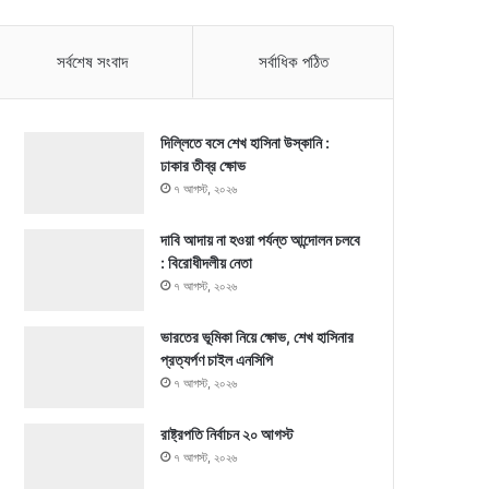
সর্বশেষ সংবাদ
সর্বাধিক পঠিত
দিল্লিতে বসে শেখ হাসিনা উস্কানি :
ঢাকার তীব্র ক্ষোভ
৭ আগস্ট, ২০২৬
দাবি আদায় না হওয়া পর্যন্ত আন্দোলন চলবে
: বিরোধীদলীয় নেতা
৭ আগস্ট, ২০২৬
ভারতের ভূমিকা নিয়ে ক্ষোভ, শেখ হাসিনার
প্রত্যর্পণ চাইল এনসিপি
৭ আগস্ট, ২০২৬
রাষ্ট্রপতি নির্বাচন ২০ আগস্ট
৭ আগস্ট, ২০২৬