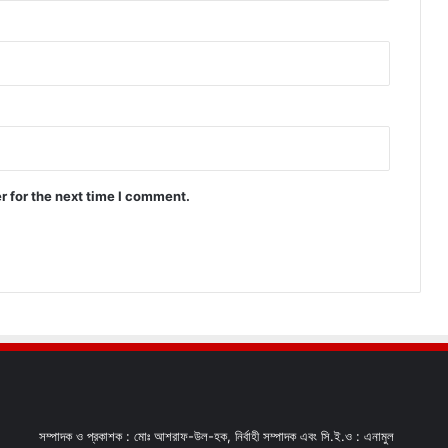
r for the next time I comment.
সম্পাদক ও প্রকাশক : মোঃ আশরাফ-উল-হক, নির্বাহী সম্পাদক এবং সি.ই.ও : এনামুল