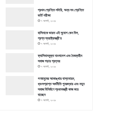
প্রথম শ্রেণিতে লটারি, অন্য সব শ্রেণিতে
ভর্তি পরীক্ষা
৭ আগস্ট, ২০২৬
হাসিনাকে ভারত এই সুযোগ কেন দিল,
প্রশ্ন স্বরাষ্ট্রমন্ত্রী’র
৭ আগস্ট, ২০২৬
ফ্যাসিবাদমুক্ত বাংলাদেশ এবং বৈষম্যহীন
সমাজ গড়ার প্রত্যয়
৭ আগস্ট, ২০২৬
গণমানুষের আকাঙ্খার বাস্তবায়ন,
ধ্বংসপ্রাপ্ত অর্থনীতি পুনরুদ্ধার এবং নতুন
সমাজ বিনির্মাণে প্রধানমন্ত্রী কাজ করে
যাচ্ছেন
৭ আগস্ট, ২০২৬