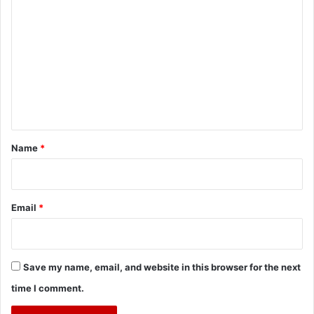
o
m
m
e
n
t
*
Name
*
Email
*
Save my name, email, and website in this browser for the next
time I comment.