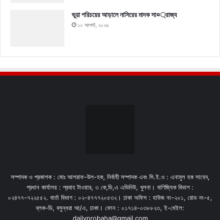
ভুয়া পরিচয়ের আড়ালে নাসিরের মাদক সা¤্রাজ্য
১০ আগস্ট, ২০২৬
সম্পাদক ও প্রকাশক : মোঃ আশরাফ-উল-হক, নির্বাহী সম্পাদক এবং সি.ই.ও : এনামুল হক সাহেদ,
প্রধান কার্যালয় : প্রবাহ টাওয়ার, ৩ কে,ডি,এ এভিনিউ, খুলনা। বাণিজ্যিক বিভাগ :
০২৪৭৭-৭২২৫৫২. বার্তা বিভাগ : ০২-৪৭৭৭২০৫৩২। ঢাকা অফিস : হাউজ নং-২০১, রোড নং-৫,
ব্লক-ডি, বসুন্ধরা আ/এ, ঢাকা। ফোন : ০১৭১৪-০৩৮৮২৩, ই-মেইল:
dailyprobaha@gmail.com