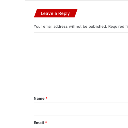
Leave a Reply
Your email address will not be published.
Required f
C
o
m
m
e
n
t
*
Name
*
Email
*