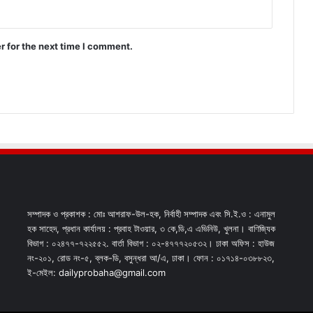
r for the next time I comment.
সম্পাদক ও প্রকাশক : মোঃ আশরাফ-উল-হক, নির্বাহী সম্পাদক এবং সি.ই.ও : এনামুল
হক সাহেদ, প্রধান কার্যালয় : প্রবাহ টাওয়ার, ৩ কে,ডি,এ এভিনিউ, খুলনা। বাণিজ্যিক
বিভাগ : ০২৪৭৭-৭২২৫৫২. বার্তা বিভাগ : ০২-৪৭৭৭২০৫৩২। ঢাকা অফিস : হাউজ
নং-২০১, রোড নং-৫, ব্লক-ডি, বসুন্ধরা আ/এ, ঢাকা। ফোন : ০১৭১৪-০৩৮৮২৩,
ই-মেইল: dailyprobaha@gmail.com