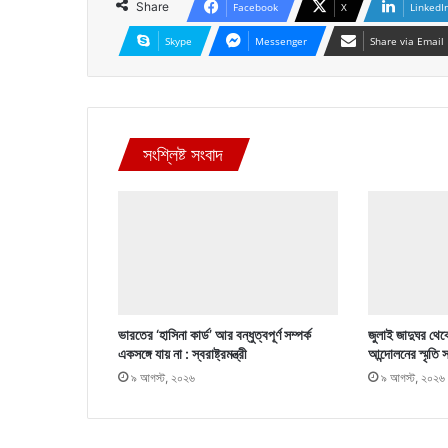
Share
Facebook
X
LinkedI
Skype
Messenger
Share via Email
সংশ্লিষ্ট সংবাদ
ভারতের ‘হাসিনা কার্ড’ আর বন্ধুত্বপূর্ণ সম্পর্ক
জুলাই জাদুঘর থেক
একসঙ্গে যায় না : স্বরাষ্ট্রমন্ত্রী
আন্দোলনের স্মৃতি
৯ আগস্ট, ২০২৬
৯ আগস্ট, ২০২৬