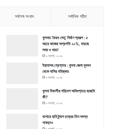
সর্বশেষ সংবাদ
সর্বাধিক পঠিত
খুলনার ‘ভৈরব সেতু’ নির্মাণ প্রকল্প : ৫
বছরে কাজের অগ্রগতি ২০%, বাড়ছে
সময় ও খরচ!
৯ আগস্ট, ২০২৬
ইয়াবাসহ গ্রেপ্তার : খুলনা জেলা যুবদল
থেকে নাসির বহিষ্কার
৯ আগস্ট, ২০২৬
খুলনা বিভাগীয় পরিবেশ অধিদপ্তরে হচ্ছেটা
কী?
৯ আগস্ট, ২০২৬
যশোরে হানি ট্র্যাপ চক্রের তিন সদস্য
পাকড়াও
৯ আগস্ট, ২০২৬