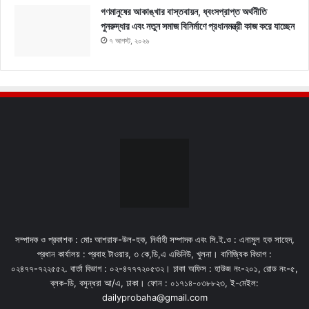
গণমানুষের আকাঙ্খার বাস্তবায়ন, ধ্বংসপ্রাপ্ত অর্থনীতি
পুনরুদ্ধার এবং নতুন সমাজ বিনির্মাণে প্রধানমন্ত্রী কাজ করে যাচ্ছেন
৭ আগস্ট, ২০২৬
সম্পাদক ও প্রকাশক : মোঃ আশরাফ-উল-হক, নির্বাহী সম্পাদক এবং সি.ই.ও : এনামুল হক সাহেদ,
প্রধান কার্যালয় : প্রবাহ টাওয়ার, ৩ কে,ডি,এ এভিনিউ, খুলনা। বাণিজ্যিক বিভাগ :
০২৪৭৭-৭২২৫৫২. বার্তা বিভাগ : ০২-৪৭৭৭২০৫৩২। ঢাকা অফিস : হাউজ নং-২০১, রোড নং-৫,
ব্লক-ডি, বসুন্ধরা আ/এ, ঢাকা। ফোন : ০১৭১৪-০৩৮৮২৩, ই-মেইল:
dailyprobaha@gmail.com