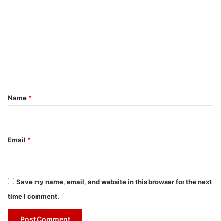
o
m
m
e
n
t
*
Name
*
Email
*
Save my name, email, and website in this browser for the next
time I comment.