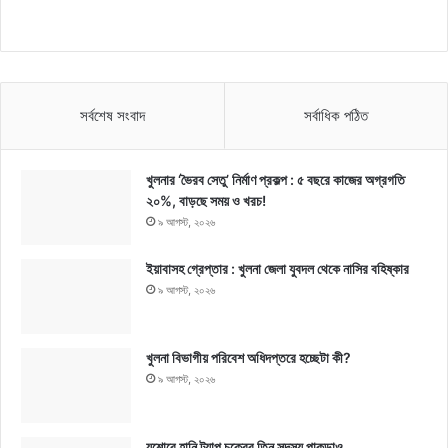
সর্বশেষ সংবাদ
সর্বাধিক পঠিত
খুলনার ‘ভৈরব সেতু’ নির্মাণ প্রকল্প : ৫ বছরে কাজের অগ্রগতি
২০%, বাড়ছে সময় ও খরচ!
৯ আগস্ট, ২০২৬
ইয়াবাসহ গ্রেপ্তার : খুলনা জেলা যুবদল থেকে নাসির বহিষ্কার
৯ আগস্ট, ২০২৬
খুলনা বিভাগীয় পরিবেশ অধিদপ্তরে হচ্ছেটা কী?
৯ আগস্ট, ২০২৬
যশোরে হানি ট্র্যাপ চক্রের তিন সদস্য পাকড়াও