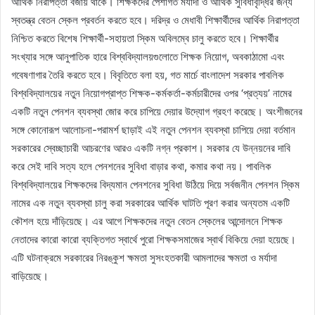
আর্থিক নিরাপত্তা বজায় থাকে। শিক্ষকদের পেশাগত মর্যাদা ও আর্থিক সুবিধাবৃদ্ধির জন্য
স্বতন্ত্র বেতন স্কেল প্রবর্তন করতে হবে। দরিদ্র ও মেধাবী শিক্ষার্থীদের আর্থিক নিরাপত্তা
নিশ্চিত করতে বিশেষ শিক্ষার্থী-সহায়তা স্কিম অবিলম্বে চালু করতে হবে। শিক্ষার্থীর
সংখ্যার সঙ্গে আনুপাতিক হারে বিশ্ববিদ্যালয়গুলোতে শিক্ষক নিয়োগ, অবকাঠামো এবং
গবেষণাগার তৈরি করতে হবে। বিবৃতিতে বলা হয়, গত মার্চে বাংলাদেশ সরকার পাবলিক
বিশ্ববিদ্যালয়ের নতুন নিয়োগপ্রাপ্ত শিক্ষক-কর্মকর্তা-কর্মচারীদের ওপর ‘প্রত্যয়’ নামের
একটি নতুন পেনশন ব্যবস্থা জোর করে চাপিয়ে দেয়ার উদ্যোগ গ্রহণ করেছে। অংশীজনের
সঙ্গে কোনোরূপ আলোচনা-পরামর্শ ছাড়াই এই নতুন পেনশন ব্যবস্থা চাপিয়ে দেয়া বর্তমান
সরকারের স্বেচ্ছাচারী আচরণের আরও একটি নগ্ন প্রকাশ। সরকার যে উন্নয়নের দাবি
করে সেই দাবি সত্য হলে পেনশনের সুবিধা বাড়ার কথা, কমার কথা নয়। পাবলিক
বিশ্ববিদ্যালয়ের শিক্ষকদের বিদ্যমান পেনশনের সুবিধা উঠিয়ে দিয়ে সর্বজনীন পেনশন স্কিম
নামের এক নতুন ব্যবস্থা চালু করা সরকারের আর্থিক ঘাটতি পূরণ করার অন্যতম একটি
কৌশল হয়ে দাঁড়িয়েছে। এর আগে শিক্ষকদের নতুন বেতন স্কেলের আন্দোলনে শিক্ষক
নেতাদের কারো কারো ব্যক্তিগত স্বার্থে পুরো শিক্ষকসমাজের স্বার্থ বিকিয়ে দেয়া হয়েছে।
এটি ঘটনাক্রমে সরকারের নিরঙ্কুশ ক্ষমতা সুসংহতকারী আমলাদের ক্ষমতা ও মর্যাদা
বাড়িয়েছে।