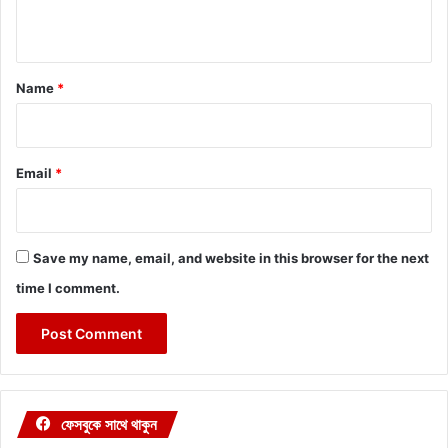
n
t
*
Name
*
Email
*
Save my name, email, and website in this browser for the next
time I comment.
ফেসবুকে সাথে থাকুন