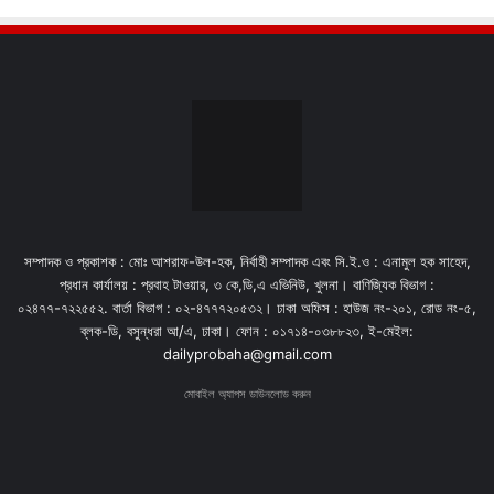
সম্পাদক ও প্রকাশক : মোঃ আশরাফ-উল-হক, নির্বাহী সম্পাদক এবং সি.ই.ও : এনামুল হক সাহেদ,
প্রধান কার্যালয় : প্রবাহ টাওয়ার, ৩ কে,ডি,এ এভিনিউ, খুলনা। বাণিজ্যিক বিভাগ :
০২৪৭৭-৭২২৫৫২. বার্তা বিভাগ : ০২-৪৭৭৭২০৫৩২। ঢাকা অফিস : হাউজ নং-২০১, রোড নং-৫,
ব্লক-ডি, বসুন্ধরা আ/এ, ঢাকা। ফোন : ০১৭১৪-০৩৮৮২৩, ই-মেইল:
dailyprobaha@gmail.com
মোবাইল অ্যাপস ডাউনলোড করুন