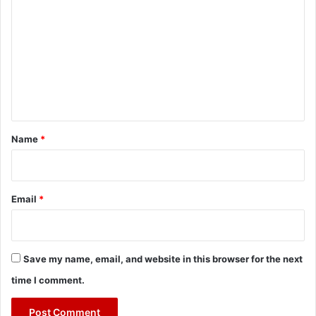
o
m
m
e
n
t
*
Name
*
Email
*
Save my name, email, and website in this browser for the next
time I comment.