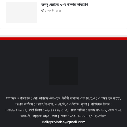
জকসু নেতাদের ওপর হামলার অভিযোগ
৫ আগস্ট, ২০২৬
সম্পাদক ও প্রকাশক : মোঃ আশরাফ-উল-হক, নির্বাহী সম্পাদক এবং সি.ই.ও : এনামুল হক সাহেদ,
প্রধান কার্যালয় : প্রবাহ টাওয়ার, ৩ কে,ডি,এ এভিনিউ, খুলনা। বাণিজ্যিক বিভাগ :
০২৪৭৭-৭২২৫৫২. বার্তা বিভাগ : ০২-৪৭৭৭২০৫৩২। ঢাকা অফিস : হাউজ নং-২০১, রোড নং-৫,
ব্লক-ডি, বসুন্ধরা আ/এ, ঢাকা। ফোন : ০১৭১৪-০৩৮৮২৩, ই-মেইল:
dailyprobaha@gmail.com