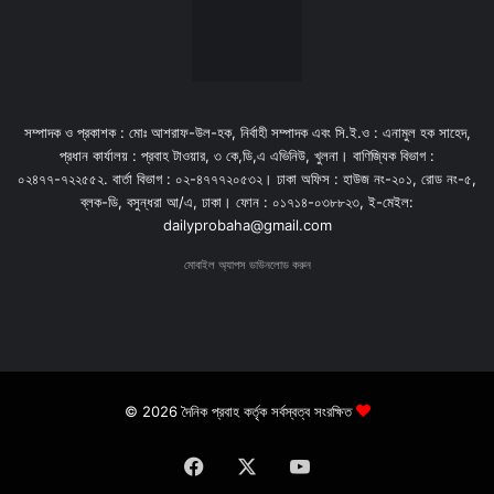
সম্পাদক ও প্রকাশক : মোঃ আশরাফ-উল-হক, নির্বাহী সম্পাদক এবং সি.ই.ও : এনামুল হক সাহেদ,
প্রধান কার্যালয় : প্রবাহ টাওয়ার, ৩ কে,ডি,এ এভিনিউ, খুলনা। বাণিজ্যিক বিভাগ :
০২৪৭৭-৭২২৫৫২. বার্তা বিভাগ : ০২-৪৭৭৭২০৫৩২। ঢাকা অফিস : হাউজ নং-২০১, রোড নং-৫,
ব্লক-ডি, বসুন্ধরা আ/এ, ঢাকা। ফোন : ০১৭১৪-০৩৮৮২৩, ই-মেইল:
dailyprobaha@gmail.com
মোবাইল অ্যাপস ডাউনলোড করুন
© 2026 দৈনিক প্রবাহ কর্তৃক সর্বস্বত্ব সংরক্ষিত
Facebook
X
YouTube