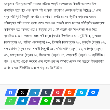
দুধকুমার নদীসমূহের পানি সমতল কতিপয় পয়েন্টে স্বল্পমেয়াদে বিপৎসীমার ওপর দিয়ে
প্রবাহিত হতে পারে এবং ঘাঘট নদী সংলগ্ন গাইবান্ধা জেলার কতিপয় নি¤œা লের
বন্যা পরিস্থিতি কিছুটা অবনতি হতে পারে। চলতি মাসের দ্বিতীয় সপ্তাহের শুরুতে
নদীসমূহের পানি সমতল হ্রাস পেতে পারে এবং পরবর্তী সময়ে চলমান পরিস্থিতি ক্রমান্বয়ে
স্বাভাবিক হয়ে আসতে পারে। উত্তরা লের ১২টি পয়েন্টে পানি বিপৎসীমার উপর দিয়ে
প্রবাহিত হচ্ছে। সেগুলো হচ্ছে গাইবান্ধা (ঘাঘট) বিপৎসীমার ৩৭ সেন্টিমিটার, নুনখাওয়া
(ব্রহ্মপুত্র) ৭২, হাতিয়া (ব্রহ্মপুত্র) ৮০, চিলমারী (ব্রহ্মপুত্র) ৭৮, ফুলছড়ি (যমুনা) ৮৭,
বাহাদুরাবাদ (যমুনা) ৯৩, সাঘাটা (যমুনা) ৯০, সারিয়াকান্দি (যমুনা) ৫২, কাজিপুর (যমুনা)
৩৭, জগন্নাথগঞ্জ (যমুনা) ৯৬, সিরাজগঞ্জ (যমুনা) ৪৩, পোড়াবাড়ী (যমুনা) ১৬ সেন্টিমিটার।
গত ২৪ ঘণ্টায় দেশের উত্তরা লের উল্লেখযোগ্য বৃষ্টিপাত রেকর্ড করা হয়েছে নীলফামারীর
ডারিয়ায় ৭৩ মিলিমিটার এবং প গড়ে ৫৮ মিলিমিটার।