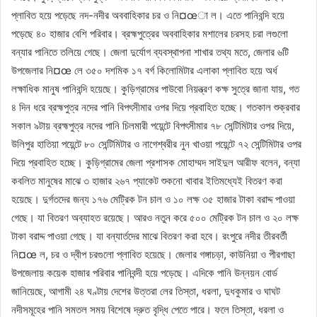
প্লাবিত হয়ে পড়েছে নদ-নদীর অববাহিকার চর ও নি¤œা ল। এতে পানিবন্দি হয়ে
পড়েছে ৪০ হাজার বেশি পরিবার। ব্রহ্মপুত্রের অববাহিকার মশালের চরসহ চরা লগুলো
বন্যার পানিতে তলিয়ে গেছে। জেলা দুর্যোগ ব্যবস্থাপনা শাখার তথ্য মতে, জেলার ৬টি
উপজেলার নি¤œ লে ৩৫০ দশমিক ১৭ বর্গ কিলোমিটার এলাকা প্লাবিত হয়ে অর্ধ
লক্ষাধিক মানুষ পানিবন্দি হয়েছে। কুড়িগ্রামের পাউবো নিয়ন্ত্রণ কক্ষ সুত্রে জানা যায়, গত
৪ দিন ধরে ব্রহ্মপুত্র নদের পানি বিপৎসীমার ওপর দিয়ে প্রবাহিত হচ্ছে। গতকাল শুক্রবার
সকাল ৯টায় ব্রহ্মপুত্র নদের পানি চিলমারী পয়েন্টে বিপৎসীমার ৭৮ সেন্টিমিটার ওপর দিয়ে,
উলিপুর হাতিয়া পয়েন্টে ৮০ সেন্টিমিটার ও নাগেশ্বরীর নুন খাওয়া পয়েন্টে ৭২ সেন্টিমিটার ওপর
দিয়ে প্রবাহিত হচ্ছে। কুড়িগ্রামের জেলা প্রশাসক মোহাম্মদ সাইদুল আরীফ বলেন, বন্যা
কবলিত মানুষের মাঝে ৩ হাজার ২৬৭ প্যাকেট শুকনো খাবার ইতিমধ্যেই বিতরণ করা
হয়েছে। দুর্গতদের জন্য ১৭৬ মেট্রিক টন চাল ও ১০ লক্ষ ৩৫ হাজার টাকা বরাদ্দ পাওয়া
গেছে। যা বিতরণ অব্যাহত রয়েছে। আরও নতুন করে ৫০০ মেট্রিক টন চাল ও ২০ লক্ষ
টাকা বরাদ্দ পাওয়া গেছে। যা বন্যার্তদের মাঝে বিতরণ করা হবে। রংপুরে নদীর তীরবর্তী
নি¤œ ল, চর ও দ্বীপ চরগুলো প্লাবিত হয়েছে। জেলার গঙ্গাচড়া, কাউনিয়া ও পীরগাছা
উপজেলায় কয়েক হাজার পরিবার পানিবন্দী হয়ে পড়েছে। এদিকে পানি উন্নয়ন বোর্ড
জানিয়েছে, আগামী ২৪ ঘণ্টায় দেশের উত্তরা লের তিস্তা, ধরলা, দুধকুমার ও ঘাঘট
নদীসমূহের পানি সমতল সময় বিশেষে দ্রুত বৃদ্ধি পেতে পারে। ফলে তিস্তা, ধরলা ও