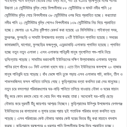
গাইবান্ধা পানি উন্নয়ন বোর্ডের দেয়া তথ্য মতে, গত ২৪ ঘণ্টায় ব্রহ্মপুত্র নদের পানির
উচ্চতা ১৪ সেন্টিমিটার বৃদ্ধি পেয়ে বিপৎসীমার ৮৮ সেন্টিমিটার ও ঘাঘট নদীর পানি ১৫
সেন্টিমিটার বৃদ্ধি পেয়ে বিপৎসীমার ৩৮ সেন্টিমিটার ওপর দিয়ে প্রবাহিত হচ্ছে। করতোয়া
নদীর পানি ২১ সেন্টিমিটার বৃদ্ধি পেলেও বিপৎসীমার ১৩৯ সেন্টিমিটার নিচ দিয়ে প্রবাহিত
হচ্ছে। জেলায় ২৪ ঘণ্টায় বৃষ্টিপাত রেকর্ড করা হয়েছে ২৪ মিলিমিটার। গাইবান্ধা সদর,
সুন্দরগঞ্জ, ফুলছড়ি ও সাঘাটা উপজেলায় বন্যায় ২৭টি ইউনিয়ন প্লাবিত হয়েছে। সদরের
কামারজানি, ঘাগোয়া, ফুলছড়ির ফজলুপুর, এরেন্ডাবাড়ি এলাকায় প্লাবিত হয়েছে। প্লাবিত
হচ্ছে নতুন নতুন এলাকা। এসব এলাকার পানিবন্দী মানুষ গৃহপালিত পশু-পাখি নিয়ে
দুশ্চিন্তায় পড়েছে। সাঘাটার ভরতখালী ইউনিয়নের দক্ষিণ উল্যাবাজার এলাকায় যমুনার
পানির চাপে বাঁধের ৩০ ফিট এলাকা ধ্বসে যায়। এতে তিন ইউনিয়নের কমপক্ষে ২০ হাজার
মানুষ পানিবন্দি হয়ে পড়েছে। বাঁধ ভেঙ্গে পানি ঢুকে পড়ায় এসব এলাকার পাট, কাউন, তীল ও
শাকসবজিসহ ফসল পানিতে তলিয়ে গেছে। কুড়িগ্রামের বন্যা কবলিত চরা লের মানুষের।
নতুন চরে বসতগড়া পরিবারগুলোর ঘর-বাড়ি পানিতে তলিয়ে যাওয়ায় নৌকা ও ঘরের মাচান
উঁচু করে কোন রকমে খেয়ে না খেয়ে দিন পার করছে তারা। অনেকেই ঘর-বাড়ি ছেড়ে
নৌকায় করে দূরবর্তী উঁচু জায়গায় আশ্রয় নিচ্ছেন। কুড়িগ্রামের উলিপুর উপজেলার বেগমগঞ্জ
ইউনিয়নের চর বালাডোবা ও মুসার চরের প্রায় দুই শতাধিক পরিবার বন্যা কবলিত হয়ে
পড়েছে। এসব পরিবারের কেউ নৌকায় আবার কেউ ঘরের ভিতর উঁচু করা মাচানে বসবাস
করছে। কুড়িগ্রামে ব্রহ্মপুত্র ও ধরলার পানি বিপৎসীমার উপর দিয়ে প্রবাহিত হচ্ছে।