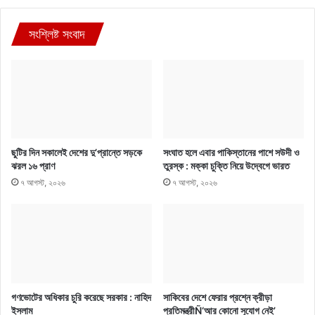
সংশ্লিষ্ট সংবাদ
ছুটির দিন সকালেই দেশের দু’প্রান্তে সড়কে
সংঘাত হলে এবার পাকিস্তানের পাশে সউদী ও
ঝরল ১৬ প্রাণ
তুরস্ক : মক্কা চুক্তি নিয়ে উদ্বেগে ভারত
৭ আগস্ট, ২০২৬
৭ আগস্ট, ২০২৬
গণভোটের অধিকার চুরি করেছে সরকার : নাহিদ
সাকিবের দেশে ফেরার প্রশ্নে ক্রীড়া
ইসলাম
প্রতিমন্ত্রীÑ‘আর কোনো সুযোগ নেই’