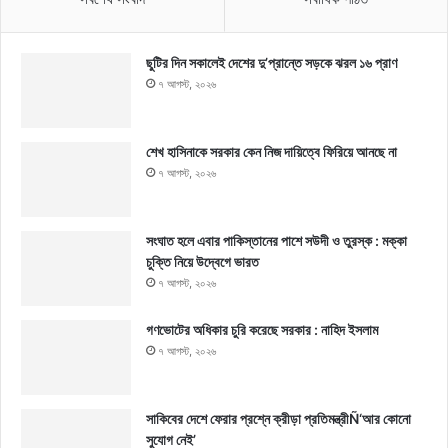
ছুটির দিন সকালেই দেশের দু’প্রান্তে সড়কে ঝরল ১৬ প্রাণ
৭ আগস্ট, ২০২৬
শেখ হাসিনাকে সরকার কেন নিজ দায়িত্বে ফিরিয়ে আনছে না
৭ আগস্ট, ২০২৬
সংঘাত হলে এবার পাকিস্তানের পাশে সউদী ও তুরস্ক : মক্কা
চুক্তি নিয়ে উদ্বেগে ভারত
৭ আগস্ট, ২০২৬
গণভোটের অধিকার চুরি করেছে সরকার : নাহিদ ইসলাম
৭ আগস্ট, ২০২৬
সাকিবের দেশে ফেরার প্রশ্নে ক্রীড়া প্রতিমন্ত্রীÑ‘আর কোনো
সুযোগ নেই’