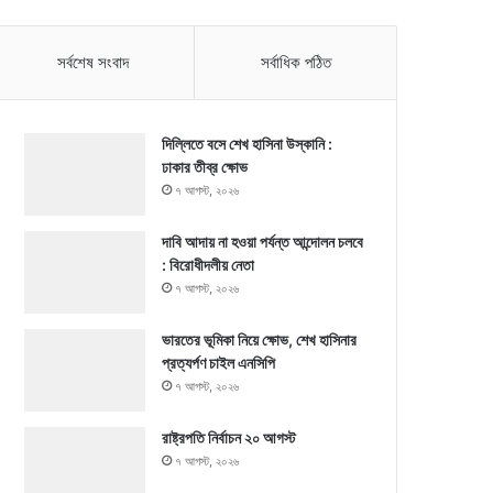
সর্বশেষ সংবাদ
সর্বাধিক পঠিত
দিল্লিতে বসে শেখ হাসিনা উস্কানি :
ঢাকার তীব্র ক্ষোভ
৭ আগস্ট, ২০২৬
দাবি আদায় না হওয়া পর্যন্ত আন্দোলন চলবে
: বিরোধীদলীয় নেতা
৭ আগস্ট, ২০২৬
ভারতের ভূমিকা নিয়ে ক্ষোভ, শেখ হাসিনার
প্রত্যর্পণ চাইল এনসিপি
৭ আগস্ট, ২০২৬
রাষ্ট্রপতি নির্বাচন ২০ আগস্ট
৭ আগস্ট, ২০২৬