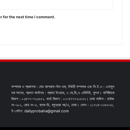
r for the next time I comment.
সম্পাদক ও প্রকাশক : মোঃ আশরাফ-উল-হক, নির্বাহী সম্পাদক এবং সি.ই.ও : এনামুল
হক সাহেদ, প্রধান কার্যালয় : প্রবাহ টাওয়ার, ৩ কে,ডি,এ এভিনিউ, খুলনা। বাণিজ্যিক
বিভাগ : ০২৪৭৭-৭২২৫৫২. বার্তা বিভাগ : ০২-৪৭৭৭২০৫৩২। ঢাকা অফিস : হাউজ
নং-২০১, রোড নং-৫, ব্লক-ডি, বসুন্ধরা আ/এ, ঢাকা। ফোন : ০১৭১৪-০৩৮৮২৩,
ই-মেইল: dailyprobaha@gmail.com