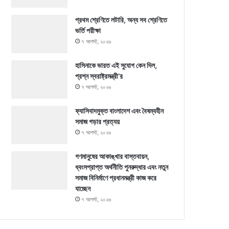
প্রথম শ্রেণিতে লটারি, অন্য সব শ্রেণিতে
ভর্তি পরীক্ষা
৭ আগস্ট, ২০২৬
হাসিনাকে ভারত এই সুযোগ কেন দিল,
প্রশ্ন স্বরাষ্ট্রমন্ত্রী’র
৭ আগস্ট, ২০২৬
ফ্যাসিবাদমুক্ত বাংলাদেশ এবং বৈষম্যহীন
সমাজ গড়ার প্রত্যয়
৭ আগস্ট, ২০২৬
গণমানুষের আকাঙ্খার বাস্তবায়ন,
ধ্বংসপ্রাপ্ত অর্থনীতি পুনরুদ্ধার এবং নতুন
সমাজ বিনির্মাণে প্রধানমন্ত্রী কাজ করে
যাচ্ছেন
৭ আগস্ট, ২০২৬