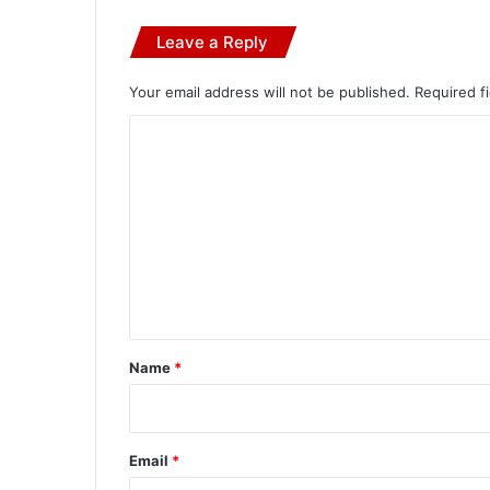
Leave a Reply
Your email address will not be published.
Required f
C
o
m
m
e
n
t
*
Name
*
Email
*