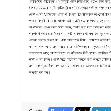
পরিস্থিতির পর্যালোচনা এবং ইস্যুটি কোন দিকে যেতে পারে- এসব 
বৈঠক শেষে একে মন্ত্রী-প্রতিমন্ত্রীরা বেরিয়ে গেলেও কেউ গণমাধ্যমে
কোটা একটি ‘যৌক্তিক’ পর্যায়ে রাখার ব্যাপারে ইতিবাচক আওয়ামী লীগ 
পারে। বিষয়টি বিচারাধীন থাকায় আইনমন্ত্রীকে এ ব্যাপারে দায়িত্ব দে
সাংবাদিকরা প্রশ্ন করলে তিনি বলেন, নানান বিষয় নিয়ে আলোচনা করে
আলোচনা করার মতো বিষয় না। কোটা আন্দোলন প্রসঙ্গে এক প্রশ্নের জব
কোনো মন্তব্য করবো না। সেটা আদালতের বিষয়। আমাদের অবস্থান হচ
না। অপেক্ষা করতে হবে। সরকার তো আপিল করেছে। সুতরাং আমি এ বিষয়ে 
আরাফাতের কাছে জানতে চাইলে সাংবাদিকেদের তিনি বলেন, সামগ্রিক
রুটিন একটা বিষয়। কোটা নিয়ে আলোচনা হয়েছে কিনা জানতে চাইলে তিনি
নয়। সামগ্রিক বিষয় নিয়ে আলোচনা হয়েছে।। আজকের বসার বিষয়টা 
জায়গায় বসা হয়।
Share
Facebook
X
LinkedI