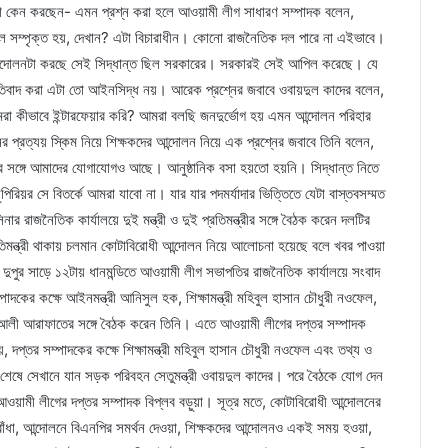
া কেন করছেন- এমন প্রশ্ন করা হলে আওয়ামী লীগ সাধারণ সম্পাদক বলেন,
ল সম্পৃক্ত হয়, দেখান? এটা বিচারাধীন। কোনো রাজনৈতিক দল পারে না এইভাবে।
আন্দোলনটা করছে সেই সিদ্ধান্ত ছিল সরকারের। সরকারই সেই আপিল করেছে। যে
রতিবাদ করা এটা তো আইনসিদ্ধ নয়। আরেক প্রশ্নের জবাবে ওবায়দুল কাদের বলেন,
কীভাবে ইন্টারফেয়ার করি? আমরা বলছি জনদুর্ভোগ হয় এমন আন্দোলন পরিহার
প্রত্যয় স্কিম নিয়ে শিক্ষকদের আন্দোলন নিয়ে এক প্রশ্নের জবাবে তিনি বলেন,
ের সঙ্গে আমাদের যোগাযোগও আছে। আনুষ্ঠানিক বসা হয়তো হয়নি। সিদ্ধান্ত নিতে
রিয়র সে বিতর্কে আমরা যাবো না। যার যার পদমর্যাদার ভিত্তিতে যেটা বাস্তবসম্মত
জনৈতিক কার্যালয়ে দুই মন্ত্রী ও দুই প্রতিমন্ত্রীর সঙ্গে বৈঠক করেন দলটির
্রতিমন্ত্রী থাকায় চলমান কোটাবিরোধী আন্দোলন নিয়ে আলোচনা হয়েছে বলে খবর পাওয়া
দুপুর সাড়ে ১২টায় ধানমন্ডিতে আওয়ামী লীগ সভাপতির রাজনৈতিক কার্যালয়ে সংবাদ
দকের কক্ষে আইনমন্ত্রী আনিসুল হক, শিক্ষামন্ত্রী মহিবুল হাসান চৌধুরী নওফেল,
োহাম্মদ আলী আরাফাতের সঙ্গে বৈঠক করেন তিনি। এতে আওয়ামী লীগের দপ্তর সম্পাদক
ায়, দপ্তর সম্পাদকের কক্ষে শিক্ষামন্ত্রী মহিবুল হাসান চৌধুরী নওফেল এবং তথ্য ও
ন শেষে সেখানে যান সড়ক পরিবহন সেতুমন্ত্রী ওবায়দুল কাদের। পরে বৈঠকে যোগ দেন
 ও আওয়ামী লীগের দপ্তর সম্পাদক বিপ্লব বড়ুয়া। সূত্র মতে, কোটাবিরোধী আন্দোলনের
ঁধা, আন্দোলনে বিএনপির সমর্থন দেওয়া, শিক্ষকদের আন্দোলনও একই সময় হওয়া,