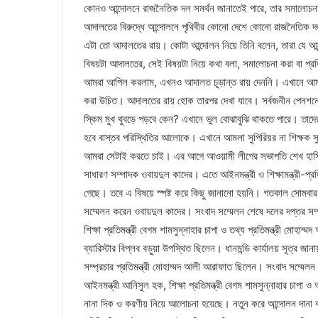
কোনও আন্দোলনে রাজনৈতিক দল সমর্থন জানাতেই পারে, তার সমালোচন
আদালতের বিরুদ্ধে আন্দোলনে পৃথিবীর কোনো দেশে কোনো রাজনৈতিক দ
এটা তো আদালতের রায়। কোটা আন্দোলন নিয়ে তিনি বলেন, তারা যে 
বিষয়টা আদালতের, সেই বিষয়টা নিয়ে কথা বলা, সমালোচনা করা বা প্
আমরা আপিল করলাম, এখনও আদালত চূড়ান্ত রায় দেননি। এখানে আমরা 
করা উচিত। আদালতের রায় হোক তারপর দেখা যাবে। সর্বজনীন পেনশনের 
স্কিম মুখ থুবড়ে পড়বে কেন? এখানে ভুল বোঝাবুঝি থাকতে পারে। তাদ
হবে বাস্তব পরিস্থিতির আলোকে। এখানে আমলা সুপিরিয়র না শিক্ষক সুপি
আমরা সেটাই করতে চাই। এর আগে আওয়ামী লীগের সভাপতি শেখ হাসিনার রা
সাধারণ সম্পাদক ওবায়দুল কাদের। এতে আইনমন্ত্রী ও শিক্ষামন্ত্রী-প
গেছে। তবে এ বিষয়ে স্পষ্ট করে কিছু জানানো হয়নি। গতকাল সোমবার 
সম্মেলন করেন ওবায়দুল কাদের। সংবাদ সম্মেলন শেষে দলের দপ্তর সম্পা
শিক্ষা প্রতিমন্ত্রী বেগম শামসুন্নাহার চাপা ও তথ্য প্রতিমন্ত্রী ম
ব্যারিস্টার বিপ্লব বড়ুয়া উপস্থিত ছিলেন। ধানমন্ডি কার্যালয় সূত্র জান
সম্প্রচার প্রতিমন্ত্রী মোহাম্মদ আলী আরাফাত ছিলেন। সংবাদ সম্মেল
আইনমন্ত্রী আনিসুল হক, শিক্ষা প্রতিমন্ত্রী বেগম শামসুন্নাহার চাপা
নানা দিক ও করণীয় নিয়ে আলোচনা হয়েছে। নতুন করে আন্দোলন দানা বা