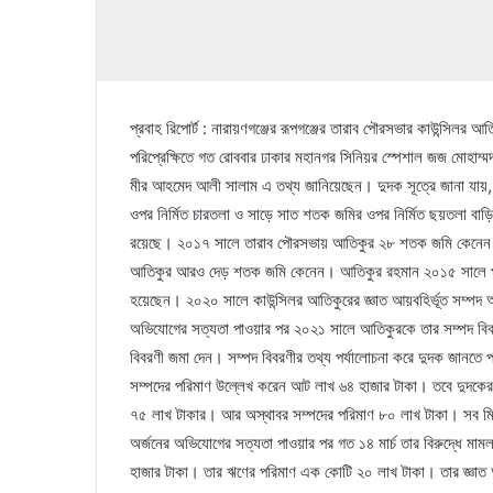
প্রবাহ রিপোর্ট : নারায়ণগঞ্জের রূপগঞ্জের তারাব পৌরসভার কাউন্সি
পরিপ্রেক্ষিতে গত রোববার ঢাকার মহানগর সিনিয়র স্পেশাল জজ মোহ
মীর আহমেদ আলী সালাম এ তথ্য জানিয়েছেন। দুদক সূত্রে জানা যায়,
ওপর নির্মিত চারতলা ও সাড়ে সাত শতক জমির ওপর নির্মিত ছয়তলা বা
রয়েছে। ২০১৭ সালে তারাব পৌরসভায় আতিকুর ২৮ শতক জমি কেনে
আতিকুর আরও দেড় শতক জমি কেনেন। আতিকুর রহমান ২০১৫ সালে প্রথম
হয়েছেন। ২০২০ সালে কাউন্সিলর আতিকুরের জ্ঞাত আয়বহির্ভূত সম্পদ অ
অভিযোগের সত্যতা পাওয়ার পর ২০২১ সালে আতিকুরকে তার সম্পদ বিবর
বিবরণী জমা দেন। সম্পদ বিবরণীর তথ্য পর্যালোচনা করে দুদক জানতে
সম্পদের পরিমাণ উল্লেখ করেন আট লাখ ৬৪ হাজার টাকা। তবে দুদকের 
৭৫ লাখ টাকার। আর অস্থাবর সম্পদের পরিমাণ ৮০ লাখ টাকা। সব মি
অর্জনের অভিযোগের সত্যতা পাওয়ার পর গত ১৪ মার্চ তার বিরুদ্ধে ম
হাজার টাকা। তার ঋণের পরিমাণ এক কোটি ২০ লাখ টাকা। তার জ্ঞাত আ