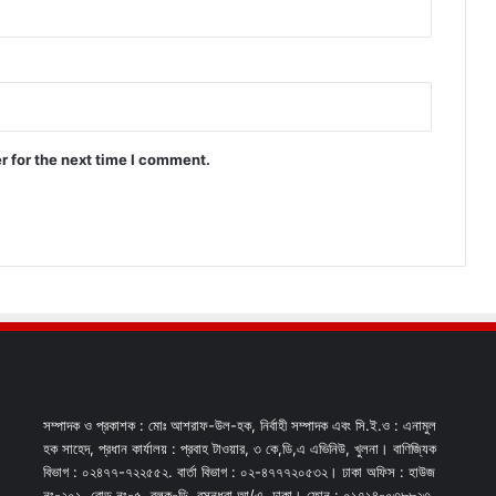
r for the next time I comment.
সম্পাদক ও প্রকাশক : মোঃ আশরাফ-উল-হক, নির্বাহী সম্পাদক এবং সি.ই.ও : এনামুল
হক সাহেদ, প্রধান কার্যালয় : প্রবাহ টাওয়ার, ৩ কে,ডি,এ এভিনিউ, খুলনা। বাণিজ্যিক
বিভাগ : ০২৪৭৭-৭২২৫৫২. বার্তা বিভাগ : ০২-৪৭৭৭২০৫৩২। ঢাকা অফিস : হাউজ
নং-২০১, রোড নং-৫, ব্লক-ডি, বসুন্ধরা আ/এ, ঢাকা। ফোন : ০১৭১৪-০৩৮৮২৩,