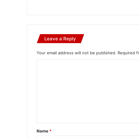
Leave a Reply
Your email address will not be published.
Required f
C
o
m
m
e
n
t
*
Name
*