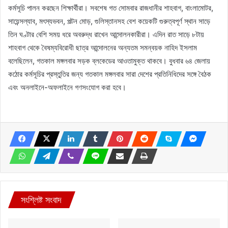
কর্মসূচি পালন করছেন শিক্ষার্থীরা। সবশেষ গত সোমবার রাজধানীর শাহবাগ, বাংলামোটর,
সায়েন্সল্যাব, মৎস্যভবন, পল্টন মোড়, গুলিস্তানসহ বেশ কয়েকটি গুরুত্বপূর্ণ স্থান সাড়ে
তিন ঘণ্টার বেশি সময় ধরে অবরুদ্ধ রাখেন আন্দোলনকারীরা। এদিন রাত সাড়ে ৮টায়
শাহবাগ থেকে বৈষম্যবিরোধী ছাত্র আন্দোলনের অন্যতম সমন্বয়ক নাহিদ ইসলাম
বলেছিলেন, গতকাল মঙ্গলবার সড়ক ব্লকেডের আওতামুক্ত থাকবে। বুধবার ৬৪ জেলায়
কঠোর কর্মসূচির প্রস্তুতির জন্য গতকাল মঙ্গলবার সারা দেশের প্রতিনিধিদের সঙ্গে বৈঠক
এবং অনলাইনে-অফলাইনে গণসংযোগ করা হবে।
সংশ্লিষ্ট সংবাদ