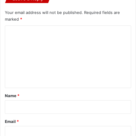
Your email address will not be published.
Required fields are
marked
*
C
o
m
m
e
n
t
*
Name
*
Email
*