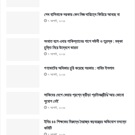
শেখ হাসিনাকে সরকার কেন নিজ দায়িত্বে ফিরিয়ে আনছে না
৭ আগস্ট, ২০২৬
সংঘাত হলে এবার পাকিস্তানের পাশে সউদী ও তুরস্ক : মক্কা
চুক্তি নিয়ে উদ্বেগে ভারত
৭ আগস্ট, ২০২৬
গণভোটের অধিকার চুরি করেছে সরকার : নাহিদ ইসলাম
৭ আগস্ট, ২০২৬
সাকিবের দেশে ফেরার প্রশ্নে ক্রীড়া প্রতিমন্ত্রীÑ‘আর কোনো
সুযোগ নেই’
৭ আগস্ট, ২০২৬
ইবির ৪৪ শিক্ষকের বিরুদ্ধে নৈরাজ্য ষড়যন্ত্রের অভিযোগ তদন্তে
কমিটি
৭ আগস্ট, ২০২৬