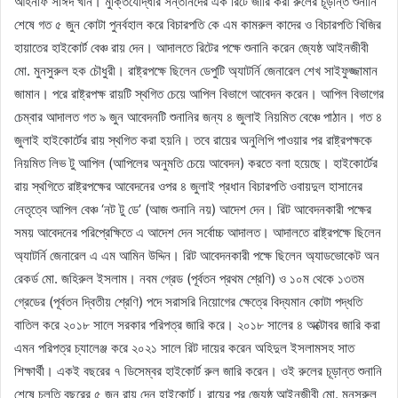
আহনাফ সাঈদ খান। মুক্তিযোদ্ধার সন্তানদের এক রিটে জারি করা রুলের চূড়ান্ত শুনানি
শেষে গত ৫ জুন কোটা পুনর্বহাল করে বিচারপতি কে এম কামরুল কাদের ও বিচারপতি খিজির
হায়াতের হাইকোর্ট বেঞ্চ রায় দেন। আদালতে রিটের পক্ষে শুনানি করেন জ্যেষ্ঠ আইনজীবী
মো. মুনসুরুল হক চৌধুরী। রাষ্ট্রপক্ষে ছিলেন ডেপুটি অ্যাটর্নি জেনারেল শেখ সাইফুজ্জামান
জামান। পরে রাষ্ট্রপক্ষ রায়টি স্থগিত চেয়ে আপিল বিভাগে আবেদন করেন। আপিল বিভাগের
চেম্বার আদালত গত ৯ জুন আবেদনটি শুনানির জন্য ৪ জুলাই নিয়মিত বেঞ্চে পাঠান। গত ৪
জুলাই হাইকোর্টের রায় স্থগিত করা হয়নি। তবে রায়ের অনুলিপি পাওয়ার পর রাষ্ট্রপক্ষকে
নিয়মিত লিভ টু আপিল (আপিলের অনুমতি চেয়ে আবেদন) করতে বলা হয়েছে। হাইকোর্টের
রায় স্থগিতে রাষ্ট্রপক্ষের আবেদনের ওপর ৪ জুলাই প্রধান বিচারপতি ওবায়দুল হাসানের
নেতৃত্বে আপিল বেঞ্চ ‘নট টু ডে’ (আজ শুনানি নয়) আদেশ দেন। রিট আবেদনকারী পক্ষের
সময় আবেদনের পরিপ্রেক্ষিতে এ আদেশ দেন সর্বোচ্চ আদালত। আদালতে রাষ্ট্রপক্ষে ছিলেন
অ্যাটর্নি জেনারেল এ এম আমিন উদ্দিন। রিট আবেদনকারী পক্ষে ছিলেন অ্যাডভোকেট অন
রেকর্ড মো. জহিরুল ইসলাম। নবম গ্রেড (পূর্বতন প্রথম শ্রেণি) ও ১০ম থেকে ১৩তম
গ্রেডের (পূর্বতন দ্বিতীয় শ্রেণি) পদে সরাসরি নিয়োগের ক্ষেত্রে বিদ্যমান কোটা পদ্ধতি
বাতিল করে ২০১৮ সালে সরকার পরিপত্র জারি করে। ২০১৮ সালের ৪ অক্টোবর জারি করা
এমন পরিপত্র চ্যালেঞ্জ করে ২০২১ সালে রিট দায়ের করেন অহিদুল ইসলামসহ সাত
শিক্ষার্থী। একই বছরের ৭ ডিসেম্বর হাইকোর্ট রুল জারি করেন। ওই রুলের চূড়ান্ত শুনানি
শেষে চলতি বছরের ৫ জুন রায় দেন হাইকোর্ট। রায়ের পর জ্যেষ্ঠ আইনজীবী মো. মুনসুরুল