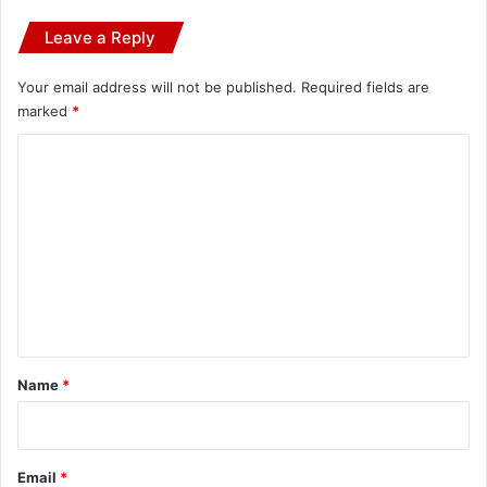
Leave a Reply
Your email address will not be published.
Required fields are
marked
*
C
o
m
m
e
n
t
*
Name
*
Email
*