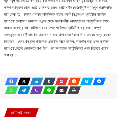
অ্যামবুশ প্রটেকটেড যান ক্রয় করা হয়েছিল। এরমধ্যে মার্কিন যুক্তরাষ্ট্র থেকে ৫০টি,
দক্ষিণ আফ্রিকা থেকে ৪৪টি ও কানাডা থেকে ৪৪টি মাইন রেজিস্ট্যান্ট অ্যামবুশ প্রটেকটেড
যান কেনা হয়। ঢাকার এমআর লজিস্ট্রিক নামের একটি সিএন্ডএফ প্রতিষ্ঠান সামরিক
যানগুলো বেনাপোল কাস্টমস ও বন্দর থেকে প্রয়োজনীয় কাগজপত্রের আনুষ্ঠানিকতা শেষে
খালাস করেছে। ওই প্রতিষ্ঠানের বেনাপোল অফিসের প্রতিনিধি বাবু বলেন, সম্পূর্ণ
শুল্কমুক্ত এ ১১টি সামরিক যান খালাস করে ঢাকা সেনানিবাসে নিয়ে যাওয়ার জন্য রওয়ানা
দিয়েছেন। বেনাপোল বন্দর পরিচালক রেজাউল করিম জানান, আমদানি করা এসব সামরিক
যানগুলো বন্দরের হেফাজতে রাখা ছিল। কাগজপত্রের আনুষ্ঠানিকতা শেষে বিকেলে খালাস
করা হয়।
সংশ্লিষ্ট সংবাদ