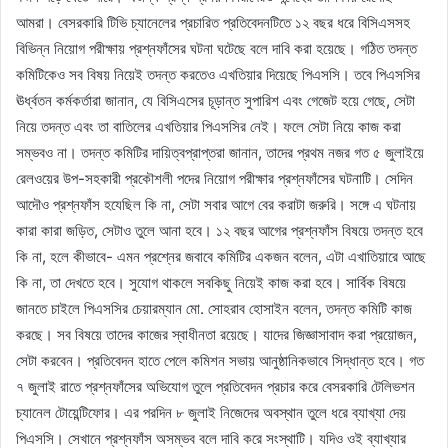
আমরা। বেসরকারি টিভি চ্যানেলের প্রচারিত প্রতিবেদনটিতে ১২ বছর ধরে বিসিএসসহ
বিভিন্ন নিয়োগ পরীক্ষায় প্রশ্নফাঁসের ঘটনা ঘটেছে বলে দাবি করা হয়েছে। গঠিত তদন্ত
কমিটিকেও সব বিষয় নিয়েই তদন্ত করতেও এখতিয়ার দিয়েছে পিএসসি। তবে পিএসসির
ঊর্ধ্বতন কর্মকর্তারা জানান, যে বিসিএসের চূড়ান্ত সুপারিশ এবং গেজেট হয়ে গেছে, সেটা
নিয়ে তদন্ত এবং তা বাতিলের এখতিয়ার পিএসসির নেই। ফলে সেটা নিয়ে কাজ করা
সম্ভবও না। তদন্ত কমিটির দায়িত্বপ্রাপ্তরা জানান, তাদের প্রথম নজর গত ৫ জুলাইয়ে
রেলওয়ের উপ-সহকারী প্রকৌশলী পদের নিয়োগ পরীক্ষার প্রশ্নফাঁসের ঘটনাটি। সেদিন
আদৌও প্রশ্নফাঁস হযেছিল কি না, সেটা সবার আগে বের করাটা জরুরি। সঙ্গে এ ঘটনায়
কারা কারা জড়িত, সেটাও তুলে আনা হবে। ১২ বছর আগের প্রশ্নফাঁস বিষয়ে তদন্ত হবে
কি না, হলে কীভাবে- এমন প্রশ্নের জবাবে কমিটির একজন বলেন, এটা এখাতিয়ারে আছে
কি না, তা দেখতে হবে। সুযোগ থাকলে সবকিছু নিয়েই কাজ করা হবে। সার্বিক বিষয়ে
জানতে চাইলে পিএসসির চেয়ারম্যান মো. সোহরাব হোসাইন বলেন, তদন্ত কমিটি কাজ
করছে। সব বিষয়ে তাদের কাজের স্বাধীনতা রয়েছে। যাদের জিজ্ঞাসাবাদ করা প্রয়োজন,
সেটা করবেন। প্রতিবেদন হাতে পেলে কমিশন সভায় আনুষ্ঠানিকভাবে সিদ্ধান্ত হবে। গত
৭ জুলাই রাতে প্রশ্নফাঁসের অভিযোগ তুলে প্রতিবেদন প্রচার করে বেসরকারি টেলিভশন
চ্যানেল টোয়েন্টিফোর। এর পরদিন ৮ জুলাই নিজেদের অবস্থান তুলে ধরে ব্যাখ্যা দেয়
পিএসসি। সেখানে প্রশ্নফাঁস অসম্ভব বলে দাবি করে সংস্থাটি। যদিও ওই ব্যাখ্যার