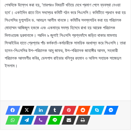
শেষদিকে উল্লেখ করা হয়, ‘তারপরও বিষয়টি খতিয়ে দেখে প্রমাণ পেলে ব্যবস্থা নেওয়া
হবে’। একইদিন রাতে তিন সদস্যের কমিটি গঠন করে পিএসসি। কমিটিতে প্রধান করা হয়
পিএসসির যুগ্মসচিব ড. আবদুল আলীম খানকে। কমিটির সদস্যসচিব করা হয় পরিচালক
মোহাম্মদ আজিজুল হককে এবং একমাত্র সদস্য হিসেবে রাখা হয় আরেক পরিচালক
দিলাওয়েজ দুরদানাকে। পরদিন ৯ জুলাই পিএসসি প্রশ্নফাঁসে জড়িত থাকার মামলায়
সিআইডির হাতে গ্রেপ্তার পাঁচ কর্মকর্তা-কর্মচারীকে সাময়িক বরখাস্ত করে পিএসসি। তারা
হলেন-পিএসসির উপ-পরিচালক আবু জাফর, উপ-পরিচালক জাহাঙ্গীর আলম, সহকারী
পরিচালক আলমগীর কবির, ডেসপাস রাইডার খলিলুর রহমান ও অফিস সহায়ক সাজেদুল
ইসলাম।