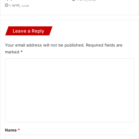
৭ আগস্ট, ২০২৬
Leave a Reply
Your email address will not be published.
Required fields are
marked
*
C
o
m
m
e
n
t
*
Name
*