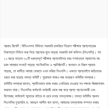
প্রবাহ রিপোর্ট : বিসিএসসহ বিভিন্ন সরকারি চাকরিতে নিয়োগ পরীক্ষার প্রশ্নপত্রের
নিরাপত্তা নিশ্চিত করা নিয়ে প্রশ্নের মুখে পড়েছে সরকারি কর্ম কমিশন (পিএসসি)। গত
১২ বছরে অন্তত ৩০টি গুরুত্বপূর্ণ পরীক্ষার প্রশ্নফাঁসের খবর গণমাধ্যমে প্রকাশের পর
চরম আস্থার সংকটে পড়েছে সাংবিধানিক এ প্রতিষ্ঠানটি। জনমনে যে বিরূপ প্রভাব
পড়েছে, তা কাটিয়ে আস্থা ফেরাতে এখন মরিয়া পিএসসি। এজন্য প্রশ্নফাঁসে জড়িতদের
ধরতে করা হয়েছে তদন্ত কমিটি। পুরোদমে কাজও শুরু করেছেন কমিটির সদস্যরা।
কমিটির সদস্যরা জানান, স্বাধীনভাবে কাজ করার এখতিয়ার দেওয়ায় সব পক্ষকে জিজ্ঞাসাবাদ
করবেন তারা। পিএসসির কর্মকর্তা-কর্মচারী থেকে শুরু করে প্রশ্ন প্রণয়নকারী এবং
বিশেষজ্ঞ; কাউকেই সন্দেহের বাইরে না রেখে চলছে তদন্তকাজ। তদন্ত কমিটির প্রধান
পিএসসির যুগ্মসচিব ড. আবদুল আলীম খান বলেন, আমাদের তদন্তকাজ সম্পন্ন করার