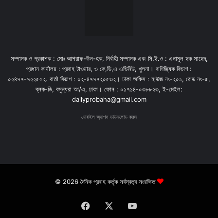
সম্পাদক ও প্রকাশক : মোঃ আশরাফ-উল-হক, নির্বাহী সম্পাদক এবং সি.ই.ও : এনামুল হক সাহেদ,
প্রধান কার্যালয় : প্রবাহ টাওয়ার, ৩ কে,ডি,এ এভিনিউ, খুলনা। বাণিজ্যিক বিভাগ :
০২৪৭৭-৭২২৫৫২. বার্তা বিভাগ : ০২-৪৭৭৭২০৫৩২। ঢাকা অফিস : হাউজ নং-২০১, রোড নং-৫,
ব্লক-ডি, বসুন্ধরা আ/এ, ঢাকা। ফোন : ০১৭১৪-০৩৮৮২৩, ই-মেইল:
dailyprobaha@gmail.com
মোবাইল অ্যাপস ডাউনলোড করুন
© 2026 দৈনিক প্রবাহ কর্তৃক সর্বস্বত্ব সংরক্ষিত
Facebook
X
YouTube