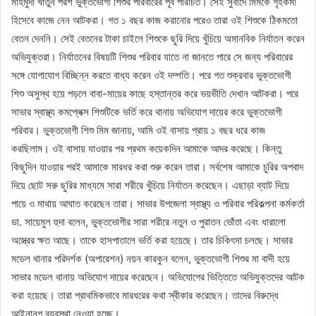
মাহমুদা খাতুন পরশ ভুক্তভোগী শিশুর পরিবারের পূর্ব পরিচিত। সেই সুবাদে মিমকে গৃহকর্মী
হিসেবে কাজে নেন আটকরা। গত ১ বছর কাজ করানোর পরেও তারা ওই শিশুকে ঠিকমতো
বেতন দেননি। সেই বেতনের টাকা চাইলে শিশুকে ছুরি দিয়ে খুঁচিয়ে অমানবিক নির্যাতন করেন
অভিযুক্তরা। নির্যাতনের বিষয়টি শিশুর পরিবার যাতে না জানতে পারে সে জন্য পরিবারের
সঙ্গে যোগাযোগ বিচ্ছিন্ন করতে বাধ্য করেন ওই দম্পতি। পরে গত শুক্রবার ভুক্তভোগী
শিশু অসুস্থ হয়ে পড়লে বাবা-মায়ের কাছে হস্তান্তর করে ভয়ভীতি দেখান আটকরা। পরে
সাভার স্বাস্থ্য কমপ্লেক্স শিশুটিকে ভর্তি করে থানায় অভিযোগ দায়ের করে ভুক্তভোগী
পরিবার। ভুক্তভোগী শিশু মিম জানায়, আমি ওই বাসায় প্রায় ১ বছর ধরে কাজ
করছিলাম। ওই বাসায় যাওয়ার পর প্রথম কয়েকদিন আমাকে আদর করেছে। কিন্তু
কিছুদিন যাওয়ার পরই আমাকে মারধর করা শুরু করেন তারা। সর্বশেষ আমাকে চুরির অপবাদ
দিয়ে ছোট সরু ছুরির মাধ্যমে সারা শরীরে খুঁচিয়ে নির্যাতন করেছেন। এছাড়া ব্যাট দিয়ে
পায়ে ও মাথায় আঘাত করেছেন তারা। সাভার উপজেলা স্বাস্থ্য ও পরিবার পরিকল্পনা কর্মকর্তা
ডা. সায়েমুল হুদা বলেন, ভুক্তভোগীর সারা শরীরে নতুন ও পুরাতন ভোঁতা এবং ধারালো
অস্ত্রের ক্ষত আছে। তাকে হাসপাতালে ভর্তি করা হয়েছে। তার চিকিৎসা চলছে। সাভার
মডেল থানার পরিদর্শক (অপারেশন) নয়ন কারকুন বলেন, ভুক্তভোগী শিশুর মা বাদী হয়ে
সাভার মডেল থানায় অভিযোগ দায়ের করেছেন। অভিযোগের ভিত্তিতে অভিযুক্তদের আটক
করা হয়েছে। তারা প্রাথমিকভাবে মারধরের কথা স্বীকার করেছেন। তাদের বিরুদ্ধে
আইনানুগ ব্যবস্থা নেওয়া হচ্ছে।