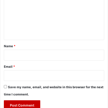
o
m
m
e
n
t
*
Name
*
Email
*
Save my name, email, and website in this browser for the next
time I comment.