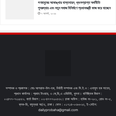
গণমানুষের আকাঙ্খার বাস্তবায়ন, ধ্বংসপ্রাপ্ত অর্থনীতি
পুনরুদ্ধার এবং নতুন সমাজ বিনির্মাণে প্রধানমন্ত্রী কাজ করে যাচ্ছেন
৭ আগস্ট, ২০২৬
সম্পাদক ও প্রকাশক : মোঃ আশরাফ-উল-হক, নির্বাহী সম্পাদক এবং সি.ই.ও : এনামুল হক সাহেদ,
প্রধান কার্যালয় : প্রবাহ টাওয়ার, ৩ কে,ডি,এ এভিনিউ, খুলনা। বাণিজ্যিক বিভাগ :
০২৪৭৭-৭২২৫৫২. বার্তা বিভাগ : ০২-৪৭৭৭২০৫৩২। ঢাকা অফিস : হাউজ নং-২০১, রোড নং-৫,
ব্লক-ডি, বসুন্ধরা আ/এ, ঢাকা। ফোন : ০১৭১৪-০৩৮৮২৩, ই-মেইল:
dailyprobaha@gmail.com