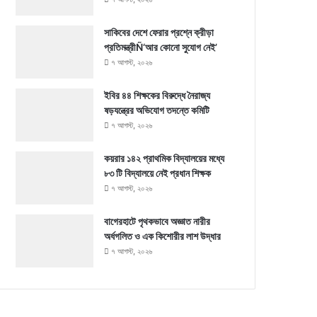
সাকিবের দেশে ফেরার প্রশ্নে ক্রীড়া
প্রতিমন্ত্রীÑ‘আর কোনো সুযোগ নেই’
৭ আগস্ট, ২০২৬
ইবির ৪৪ শিক্ষকের বিরুদ্ধে নৈরাজ্য
ষড়যন্ত্রের অভিযোগ তদন্তে কমিটি
৭ আগস্ট, ২০২৬
কয়রার ১৪২ প্রাথমিক বিদ্যালয়ের মধ্যে
৮৩ টি বিদ্যালয়ে নেই প্রধান শিক্ষক
৭ আগস্ট, ২০২৬
বাগেরহাটে পৃথকভাবে অজ্ঞাত নারীর
অর্ধগলিত ও এক কিশোরীর লাশ উদ্ধার
৭ আগস্ট, ২০২৬