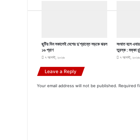
ছুটির দিন সকালেই দেশের দু’প্রান্তে সড়কে ঝরল
সংঘাত হলে এবার
১৬ প্রাণ
তুরস্ক : মক্কা চ
৭ আগস্ট, ২০২৬
৭ আগস্ট, ২০২৬
Leave a Reply
Your email address will not be published.
Required f
C
o
m
m
e
n
t