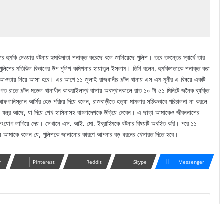
ের হুমকি দেওয়ার ঘটনায় হুমকিদাতা শনাক্ত করেছে বলে জানিয়েছে পুলিশ। তবে তদন্তের স্বার্থে তার
ুলিশের মতিঝিল বিভাগের উপ পুলিশ কমিশনার হায়াতুল ইসলাম। তিনি বলেন, হুমকিদাতাকে শনাক্ত করা
ের আওতায় নিয়ে আসা হবে। এর আগে ১১ জুলাই রাজধানীর পল্টন থানায় এস এম মুনীর এ বিষয়ে একটি
গত রাতে পল্টন মডেল থানাধীন কাকরাইলস্থ বাসায় অবস্থানকালে রাত ১০ টা ৫১ মিনিটে জনৈক ব্যক্তি
ানিস্তান আর্মির হেড পরিচয় দিয়ে বলেন, রাজবাড়ীতে হত্যা মামলার সঠিকভাবে পরিচালনা না করলে
ন যন্ত্র আছে, যা দিয়ে শেখ হাসিনাসহ বাংলাদেশকে উড়িয়ে দেবেন। এ ছাড়া আমাকেও জীবননাশের
ইন সংযোগ লাগিয়ে দেয়। সেখানে এস. আই. মো. ইব্রাহিমকে ঘটনার বিষয়টি অবহিত করি। পরে ১১
িয়ে আমাকে বলেন যে, পুলিশকে জানানোর কারণে আপনার বড় ধরনের খেসারত দিতে হবে।
r
Pinterest
Reddit
Skype
Messenger