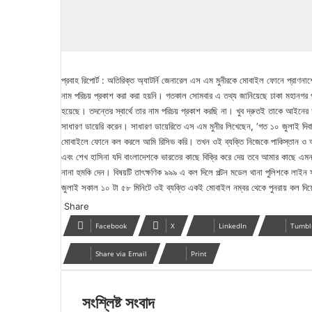
প্রবাহ রিপোর্ট : অতিরিক্ত অ্যাটর্নি জেনারেল এস এম মুনীরকে মোবাইল ফোনে প্রাণনাশ
নাম পরিচয় প্রকাশ করা করা হয়নি। গতকাল সোমবার এ তথ্য জানিয়েছে ঢাকা মহানগর প
হয়েছে। তদন্তের স্বার্থে তার নাম পরিচয় প্রকাশ করছি না। খুব দ্রুতই তাকে আইন
সাধারণ ডায়েরি করেন। সাধারণ ডায়েরিতে এস এম মুনীর লিখেছেন, ‘গত ১০ জুলাই দিবা
মোবাইলে ফোনে কল করলে আমি রিসিভ করি। তখন ওই ব্যক্তি নিজেকে পাকিস্তান ও আফগ
এবং শেখ হাসিনা যদি বাংলাদেশকে ভারতের কাছে বিক্রি করে দেয় তবে আমার কাছে এম
নানা হুমকি দেন। বিষয়টি তাৎক্ষণিক ৯৯৯ এ কল দিলে পল্টন মডেল থানা পুলিশকে লা
জুলাই সকাল ১০ টা ৫৮ মিনিটে ওই ব্যক্তি একই মোবাইল নম্বর থেকে পুনরায় কল দ
Share
Facebook
X
LinkedIn
Tumbl
Share via Email
Print
সংশ্লিষ্ট সংবাদ