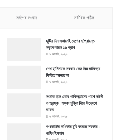
সর্বশেষ সংবাদ
সর্বাধিক পঠিত
ছুটির দিন সকালেই দেশের দু’প্রান্তে
সড়কে ঝরল ১৬ প্রাণ
৭ আগস্ট, ২০২৬
শেখ হাসিনাকে সরকার কেন নিজ দায়িত্বে
ফিরিয়ে আনছে না
৭ আগস্ট, ২০২৬
সংঘাত হলে এবার পাকিস্তানের পাশে সউদী
ও তুরস্ক : মক্কা চুক্তি নিয়ে উদ্বেগে
ভারত
৭ আগস্ট, ২০২৬
গণভোটের অধিকার চুরি করেছে সরকার :
নাহিদ ইসলাম
৭ আগস্ট, ২০২৬