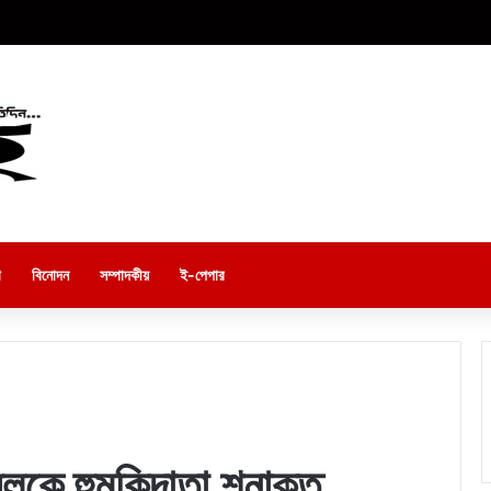
া
বিনোদন
সম্পাদকীয়
ই-পেপার
রেলকে হুমকিদাতা শনাক্ত