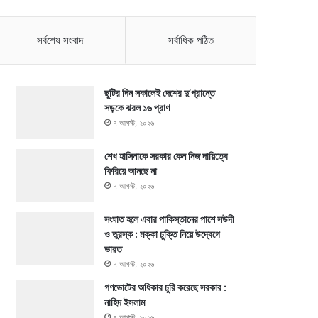
সর্বশেষ সংবাদ
সর্বাধিক পঠিত
ছুটির দিন সকালেই দেশের দু’প্রান্তে
সড়কে ঝরল ১৬ প্রাণ
৭ আগস্ট, ২০২৬
শেখ হাসিনাকে সরকার কেন নিজ দায়িত্বে
ফিরিয়ে আনছে না
৭ আগস্ট, ২০২৬
সংঘাত হলে এবার পাকিস্তানের পাশে সউদী
ও তুরস্ক : মক্কা চুক্তি নিয়ে উদ্বেগে
ভারত
৭ আগস্ট, ২০২৬
গণভোটের অধিকার চুরি করেছে সরকার :
নাহিদ ইসলাম
৭ আগস্ট, ২০২৬