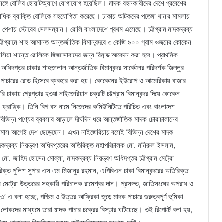
্গে রোলির হোয়াটঅ্যাপে যোগাযোগ হয়েছিল। মাদক বহনকারীদের দেশে প্রবেশের
াধিক ব্যাক্তি রোলিকে সহযোগিতা করেছে। ঢাকায় আটকদের পতেঙ্গা থানার মামলায়
 পেশায় স্টোরের সেলসম্যান। রোলি বাংলাদেশে প্রথম এসেছে। চট্টগ্রাম মাদকদ্রব্য
 চট্টগ্রামে শাহ আমানত আন্তর্জাতিক বিমানবন্দরে ৩ কেজি ৯০০ গ্রাম ওজনের কোকেন
্টাসিয়া শান্তে রোলিকে জিজ্ঞাসাবাদের জন্য রিমান্ড আবেদন করা হবে। প্রাথমিক
ণ অধিদপ্তর ঢাকার শাহজালাল আন্তর্জাতিক বিমানবন্দর সার্কেলের পরিদর্শক জিল্লুর
 পাচারের রোড হিসেবে ব্যবহার করা হয়। কোকেনের ইউরোপ ও আমেরিকায় বাজার
কায় গ্রেপ্তার হওয়া নাইজেরিয়ান চক্রটি চট্টগ্রাম বিমানবন্দর দিয়ে কোকেন
 ফ্রাঙ্কি। তিনি বিগ বস নামে নিজেদের কমিউনিটিতে পরিচিত এবং বাংলাদেশ
বিভিন্ন পণ্যের ব্যবসার আড়ালে দীর্ঘদিন ধরে আন্তর্জাতিক মাদক চোরাচালানের
 মাস আগেই দেশ ছেড়েছেন। এখন নাইজেরিয়ায় বসেই বিভিন্ন দেশের মাদক
দ্রব্য নিয়ন্ত্রণ অধিদপ্তরের অতিরিক্ত মহাপরিচালক মো. মনিরুল ইসলাম,
 মো. জাহিদ হোসেন মোল্লা, মাদকদ্রব্য নিয়ন্ত্রণ অধিদপ্তর চট্টগ্রাম মেট্রো
রিক্ত পুলিশ সুপার এস এম মিজানুর রহমান, এপিবিএন ঢাকা বিমানবন্দরের অতিরিক্ত
রাম মেট্রো উত্তরের সহকারী পরিচালক রামেশ্বর দাস। প্রসঙ্গত, জাতিসংঘের অপরাধ ও
এ বলা হচ্ছে, পশ্চিম ও উত্তর আফ্রিকা জুড়ে মাদক পাচারে গুরুত্বপূর্ণ ভূমিকা
লোকদের মাধ্যমে তারা মাদক পাচার চক্রের বিস্তার ঘটিয়েছে। ওই রিপোর্টে বলা হয়,