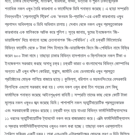
মতে, ঢাকার মোহাম্মদপুর, মতিঝিল, বারিধারা, বাড্ডা, উত্তরা ও পুরান ঢাকাকেন্দ্রিক
শতাধিক নকল ওষুধ তৈরি কারখানা ও ফার্মেসিকে ডিবি শনাক্ত করেছে। এ ছাড়া সম্প্রতি
নিবন্ধনহীন ‘প্রেগন্যান্সি স্ট্রিপ’ এবং ‘কনডম রি-প্যাকিং’-এর একটি কারখানায় ওষুধ
প্রশাসন অধিদপ্তর ও ডিবি অভিযান চালায়। সেখান থেকে নকল ওষুধ প্রস্তুতকারক
কারখানার এক মালিককে আটক করে পুলিশ। সূত্র জানায়, ঘুমের ইনজেকশন ‘জি-
ডায়াজিপাম’ দিয়ে বানানো হচ্ছে চেতনানাশক ‘জি-পেথিডিন’। এই চক্রটি মিটফোর্ডের
বিভিন্ন ফার্মেসি থেকে ৮ টাকা পিস হিসাবে জি-ডায়াজিপাম কিনে জি-পেথিডিন নামে বিক্রি
করেন ৬০০ টাকা দামে। তাছাড়া ঢাকার বিভিন্ন হাসপাতাল ও ক্লিনিককে নকল টিকা ও
ইনজেকশন সরবরাহ করছে অসাধু চক্র। চক্রটি ভারত ও বাংলাদেশের বিভিন্ন কোম্পানির
অন্তত ৯টি ওষুধ দক্ষিণ কোরিয়া, ফ্রান্স, জার্মানি এবং ডেনমার্কের ওষুধ প্রস্তুত
প্রতিষ্ঠানের মোড়ক লাগিয়ে বাজারে ছাড়ে। কুমিল্লা, বরিশাল ও ময়মনসিংহের বেসরকারি
ক্লিনিকে এগুলো সরবরাহ করা হয়। ওসব নকল ওষুধ রাখা তিন শহরের বেশ কিছু
ফার্মাসিকে শনাক্ত করেছে আইনশৃঙ্খলা বাহিনী। সম্প্রতি তাদের কাছ থেকে কোটি টাকা
মূল্যের নকল ওষুধও জব্দ করেছে ডিবি। পাশাপাশি নকল অ্যান্টিবায়োটিক প্রস্তুতকারক
এবং সরবরাহকারী চক্রও রয়েছে। চক্রটি বন্ধ হয়ে যাওয়া বিভিন্ন ফার্মাসিউটিক্যালসের
১১ ধরনের অ্যান্টিবায়োটিক ট্যাবলেট নকল করে বাজারজাত করে। এক্মি ফার্মাসিউটিক্যালস
ও স্কয়ার ফার্মাসিউটিক্যালসের ওষুধও নকল করা হচ্ছে। তাছাড়া নকল ওরস্যালাইন
তৈরিতে সক্রিয় একটি চক্র। তারা এসএমসি এন্টারপ্রাইজের মোড়কে লবণ ও চিনি মিশিয়ে