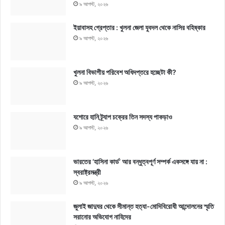
৯ আগস্ট, ২০২৬
ইয়াবাসহ গ্রেপ্তার : খুলনা জেলা যুবদল থেকে নাসির বহিষ্কার
৯ আগস্ট, ২০২৬
খুলনা বিভাগীয় পরিবেশ অধিদপ্তরে হচ্ছেটা কী?
৯ আগস্ট, ২০২৬
যশোরে হানি ট্র্যাপ চক্রের তিন সদস্য পাকড়াও
৯ আগস্ট, ২০২৬
ভারতের ‘হাসিনা কার্ড’ আর বন্ধুত্বপূর্ণ সম্পর্ক একসঙ্গে যায় না :
স্বরাষ্ট্রমন্ত্রী
৯ আগস্ট, ২০২৬
জুলাই জাদুঘর থেকে সীমান্ত হত্যা-মোদিবিরোধী আন্দোলনের স্মৃতি
সরানোর অভিযোগ নাহিদের