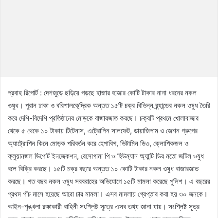
প্রবাহ রিপোর্ট : দেশজুড়ে ছড়িয়ে পড়ছে হাজার হাজার কোটি টাকার নানা ধরনের নকল
ওষুধ। পুরান ঢাকা ও বরিশালকেন্দ্রিক অন্তত ১৫টি চক্র বিভিন্ন ব্র্যান্ডের নকল ওষুধ তৈরি
করে দেশি-বিদেশি প্রতিষ্ঠানের মোড়কে বাজারজাত করছে। চক্রটি প্রথমে খোলাবাজার
থেকে ৫ থেকে ১০ টাকায় টিটেনাস, এট্রোপিন সালফেট, ডায়াজিপাম ও জেশন গ্রুপের
অ্যাট্রোপিন কিনে মোড়ক পরিবর্তন করে হেপাবিগ, ভিটামিন ডি৩, ক্লোপিকজল ও
ফ্লুয়ানজল ডিপোর্ট ইনজেকশন, রেসোগামা পি ও হিউম্যান অ্যান্টি ডির মতো জটিল ওষুধ
বলে বিক্রি করছে। ১৫টি চক্র বছরে অন্তত ১০ কোটি টাকার নকল ওষুধ বাজারজাত
করছে। গত বছর নকল ওষুধ সরবরাহের অভিযোগে ১৫টি মামলা করেছে পুলিশ। এ বছরের
প্রথম পাঁচ মাসে হয়েছে আরো চার মামলা। এসব মামলায় গ্রেপ্তার করা হয় ৩০ জনকে।
আইন-শৃঙ্খলা রক্ষাকারী বাহিনী সংশ্লিষ্ট সূত্রে এসব তথ্য জানা যায়। সংশ্লিষ্ট সূত্র