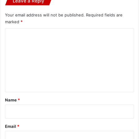
Leave a Reply
Your email address will not be published.
Required fields are
marked
*
C
o
m
m
e
n
t
*
Name
*
Email
*