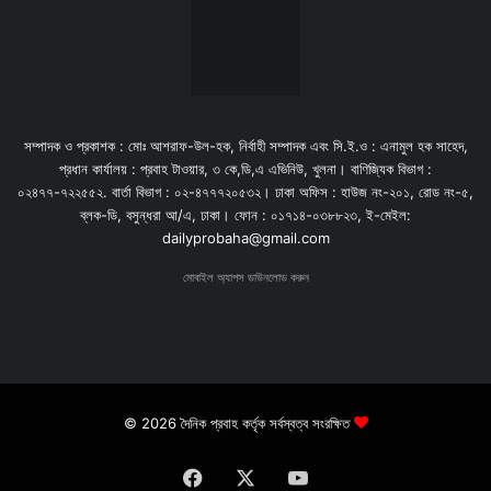
সম্পাদক ও প্রকাশক : মোঃ আশরাফ-উল-হক, নির্বাহী সম্পাদক এবং সি.ই.ও : এনামুল হক সাহেদ,
প্রধান কার্যালয় : প্রবাহ টাওয়ার, ৩ কে,ডি,এ এভিনিউ, খুলনা। বাণিজ্যিক বিভাগ :
০২৪৭৭-৭২২৫৫২. বার্তা বিভাগ : ০২-৪৭৭৭২০৫৩২। ঢাকা অফিস : হাউজ নং-২০১, রোড নং-৫,
ব্লক-ডি, বসুন্ধরা আ/এ, ঢাকা। ফোন : ০১৭১৪-০৩৮৮২৩, ই-মেইল:
dailyprobaha@gmail.com
মোবাইল অ্যাপস ডাউনলোড করুন
© 2026 দৈনিক প্রবাহ কর্তৃক সর্বস্বত্ব সংরক্ষিত
Facebook
X
YouTube