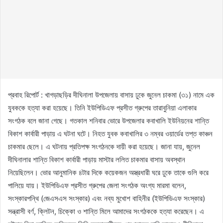
প্রবাহ রিপোর্ট : খাগড়াছড়ির দীঘিনালা উপজেলায় বাসায় ঢুকে জুনেল চাকমা (৩১) নামে এক
যুবককে হত্যা করা হয়েছে। তিনি ইউপিডিএফ প্রসীত গ্রুপের তারাবুনিয়া এলাকার
সংগঠক বলে জানা গেছে। গতকাল শনিবার ভোরে উপজেলার কবাখালি ইউনিয়নের শান্তি
বিকাশ কার্বারী পাড়ায় এ ঘটনা ঘটে। নিহত যুবক কবাখালির ৩ নম্বর ওয়ার্ডের তপ্ত কাঞ্চন
চাকমার ছেলে। এ ঘটনায় প্রতিপক্ষ সংগঠনকে দায়ী করা হয়েছে। জানা যায়, জুনেল
দীঘিনালার শান্তি বিকাশ কার্বারী পাড়ায় মাস্টার ললিত চাকমার বাসায় অবস্থান
নিয়েছিলেন। ভোর আনুমানিক ৪টার দিকে কয়েকজন অস্ত্রধারী ঘরে ঢুকে তাকে গুলি করে
পালিয়ে যায়। ইউপিডিএফ প্রসীত গ্রুপের জেলা সংগঠক অংগ্য মারমা বলেন,
সংস্কারপন্থি (জেএসএস সংস্কার) এবং নব্য মুখোশ বাহিনীর (ইউপিডিএফ সংস্কার)
সন্ত্রাসী বর্ণ, ক্লিটন, চিক্কো ও শান্তি মিলে আমাদের সংগঠককে হত্যা করেছেন। এ