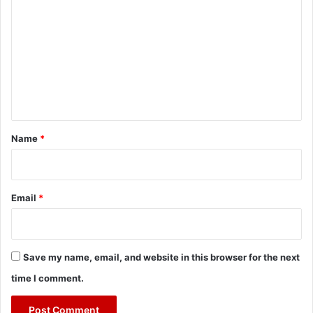
o
m
m
e
n
t
*
Name
*
Email
*
Save my name, email, and website in this browser for the next
time I comment.