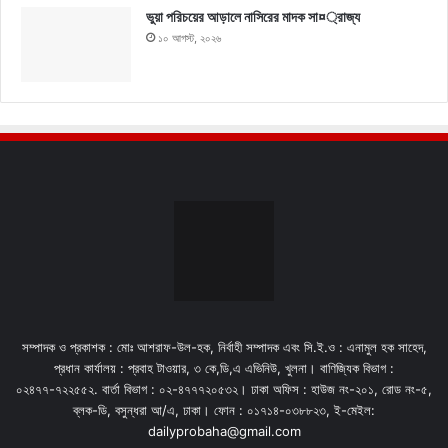
ভুয়া পরিচয়ের আড়ালে নাসিরের মাদক সা¤্রাজ্য
১০ আগস্ট, ২০২৬
সম্পাদক ও প্রকাশক : মোঃ আশরাফ-উল-হক, নির্বাহী সম্পাদক এবং সি.ই.ও : এনামুল হক সাহেদ,
প্রধান কার্যালয় : প্রবাহ টাওয়ার, ৩ কে,ডি,এ এভিনিউ, খুলনা। বাণিজ্যিক বিভাগ :
০২৪৭৭-৭২২৫৫২. বার্তা বিভাগ : ০২-৪৭৭৭২০৫৩২। ঢাকা অফিস : হাউজ নং-২০১, রোড নং-৫,
ব্লক-ডি, বসুন্ধরা আ/এ, ঢাকা। ফোন : ০১৭১৪-০৩৮৮২৩, ই-মেইল:
dailyprobaha@gmail.com