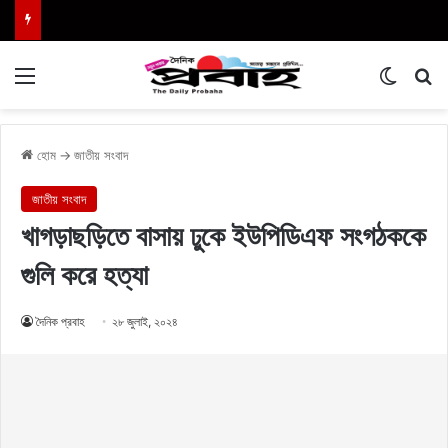
Menu
Switch
এখা
হোম
→
জাতীয় সংবাদ
জাতীয় সংবাদ
খাগড়াছড়িতে বাসায় ঢুকে ইউপিডিএফ সংগঠককে
গুলি করে হত্যা
দৈনিক প্রবাহ
২৮ জুলাই, ২০২৪