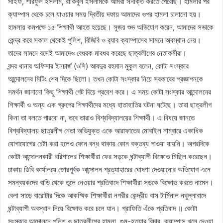
সাইফ, শরিফুল ইসলাম, রাকিবুল ইসলামকে আমরা সনাক্ত করতে পেরেছি। হামলার পর
ক্যাম্পাস থেকে চলে যাওয়ার সময় দ্বিতীয় দফায় আমাদের ওপর হামলা চালানো হয়।
হামলায় কমপক্ষে ১৫ শিক্ষার্থী আহত হয়েছে। সুজয় শুভ অভিযোগ করেন, আমাদের সভাকে
কেন্দ্র করে সকাল থেকেই পুলিশ, বিজিবি ও র‌্যাব ক্যাম্পাসের সামনে অবস্থান নেয়।
তাদের সামনে বসেই আমাদেও বেধরক মারধর করেছে ছাত্রলীগের নেতাকর্মীরা।
বন্দর থানার অফিসার ইনচার্জ (ওসি) আবদুর রহমান মুকুল বলেন, কোটা সংস্কার
আন্দোলনের মিটিং শেষ দিকে ছিলো। তখন কোটা সংস্কার নিয়ে সরকারের প্রজ্ঞাপনকে
সমর্থন জানানো কিছু শিক্ষার্থী গেট দিয়ে প্রবেশ করে। এ সময় কোটা সংস্কার আন্দোলনের
শিক্ষার্থী ও অন্য এক গ্রুপের শিক্ষার্থীদের মধ্যে হাতাহাতির ঘটনা ঘটেছে। তারা ছাত্রলীগ
কিনা তা বলতে পারবো না, তবে তারাও বিশ্ববিদ্যালয়ের শিক্ষার্থী। এ বিষয়ে জানতে
বিশ্ববিদ্যালয় ছাত্রলীগ নেতা অভিযুক্ত একে আরাফাতের মোবাইল নাম্বারে একাধিক
যোগাযোগের চেষ্টা করা হলেও ফোন বন্ধ থাকায় কোন বক্তব্য পাওয়া যায়নি। অপরদিকে
কোটা আন্দোলনকারী বরিশালের শিক্ষার্থীরা ফের সড়কে ঘন্টাব্যাপী বিক্ষোভ মিছিল করেছেন।
ঢাকায় ডিবি কার্যালয়ে জোরপূর্বক আন্দোলন প্রত্যাহারের ঘোষণা দেওয়ানোর অভিযোগ এনে
সমন্বয়কদের বাড়ি থেকে তুলে নেওয়ার প্রতিবাদে শিক্ষার্থীরা সড়কে বিক্ষোভ করতে নামেন।
বেলা সাড়ে বারোটার দিকে আকস্মিক শিক্ষার্থীরা নগরীর কেন্দ্রীয় বাস টার্মিনাল নথুল্লাবাদে
ঘন্টাব্যাপী অবস্থান নিয়ে বিক্ষোভ করে চলে যান। গ্রাফিতি এঁকে প্রতিবাদ ॥ কোটা
সংস্কার আন্দোলনে পুলিশ ও ছাত্রলীগের হামলা, গুম-হত্যার বিচার, ক্যাম্পাস খুলে দেওয়া