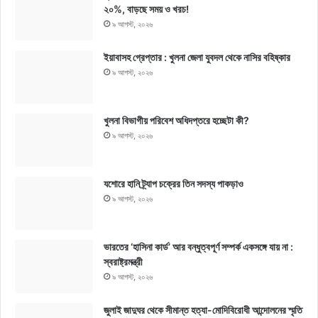
২০%, বাড়ছে সময় ও খরচ!
৯ আগস্ট, ২০২৬
ইয়াবাসহ গ্রেপ্তার : খুলনা জেলা যুবদল থেকে নাসির বহিষ্কার
৯ আগস্ট, ২০২৬
খুলনা বিভাগীয় পরিবেশ অধিদপ্তরে হচ্ছেটা কী?
৯ আগস্ট, ২০২৬
যশোরে হানি ট্র্যাপ চক্রের তিন সদস্য পাকড়াও
৯ আগস্ট, ২০২৬
ভারতের ‘হাসিনা কার্ড’ আর বন্ধুত্বপূর্ণ সম্পর্ক একসঙ্গে যায় না :
স্বরাষ্ট্রমন্ত্রী
৯ আগস্ট, ২০২৬
জুলাই জাদুঘর থেকে সীমান্ত হত্যা-মোদিবিরোধী আন্দোলনের স্মৃতি