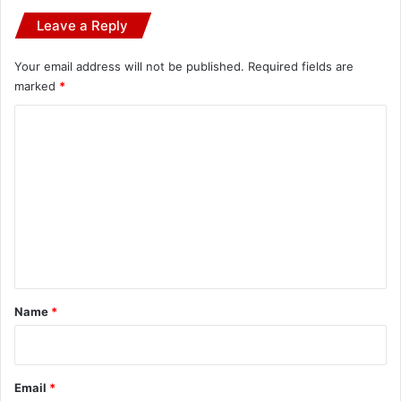
Leave a Reply
Your email address will not be published.
Required fields are
marked
*
C
o
m
m
e
n
t
*
Name
*
Email
*