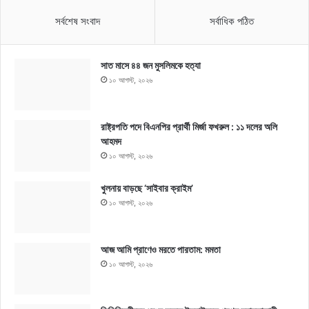
সর্বশেষ সংবাদ
সর্বাধিক পঠিত
সাত মাসে ৪৪ জন মুসলিমকে হত্যা
১০ আগস্ট, ২০২৬
রাষ্ট্রপতি পদে বিএনপির প্রার্থী মির্জা ফখরুল : ১১ দলের অলি
আহমদ
১০ আগস্ট, ২০২৬
খুলনায় বাড়ছে ‘সাইবার ক্রাইম’
১০ আগস্ট, ২০২৬
আজ আমি প্রাণেও মরতে পারতাম: মমতা
১০ আগস্ট, ২০২৬