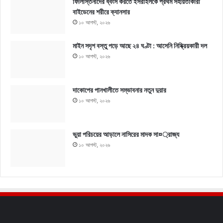
ফিলিস্তিনীদের ধ্বংস করতে ইসরাইলকে প্রথম সহায়তাকারী
বাইডেনের শরীরে ক্যানসার
১০ আগস্ট, ২০২৬
মাইন সদৃশ বস্তু পড়ে আছে ২৪ ঘণ্টা : আসেনি নিষ্ক্রিয়কারী দল
১০ আগস্ট, ২০২৬
দাকোপের পানখালীতে সম্ভাবনার নতুন দুয়ার
১০ আগস্ট, ২০২৬
ভুয়া পরিচয়ের আড়ালে নাসিরের মাদক সা¤্রাজ্য
১০ আগস্ট, ২০২৬