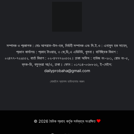
সম্পাদক ও প্রকাশক : মোঃ আশরাফ-উল-হক, নির্বাহী সম্পাদক এবং সি.ই.ও : এনামুল হক সাহেদ,
প্রধান কার্যালয় : প্রবাহ টাওয়ার, ৩ কে,ডি,এ এভিনিউ, খুলনা। বাণিজ্যিক বিভাগ :
০২৪৭৭-৭২২৫৫২. বার্তা বিভাগ : ০২-৪৭৭৭২০৫৩২। ঢাকা অফিস : হাউজ নং-২০১, রোড নং-৫,
ব্লক-ডি, বসুন্ধরা আ/এ, ঢাকা। ফোন : ০১৭১৪-০৩৮৮২৩, ই-মেইল:
dailyprobaha@gmail.com
মোবাইল অ্যাপস ডাউনলোড করুন
© 2026 দৈনিক প্রবাহ কর্তৃক সর্বস্বত্ব সংরক্ষিত