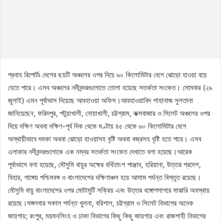
প্রবাহ রিপোর্টঃ দেশের ছয়টি অঞ্চলের ওপর দিয়ে ৬০ কিলোমিটার বেগে ঝোড়ো হাওয়া বয়ে
যেতে পারে। এসব অঞ্চলের নদীবন্দরগুলোতে তোলা হয়েছে সতর্কতা সংকেত। সোমবার (২৯
জুলাই) এমন পূর্বাভাস দিয়েছে আবহাওয়া অফিস।আবহাওয়াবিদ শাহানাজ সুলতানা
জানিয়েছেন, ফরিদপুর, পটুয়াখালী, নোয়াখালী, চট্টগ্রাম, কক্সবাজার ও সিলেট অঞ্চলের ওপর
দিয়ে দক্ষিণ অথবা দক্ষিণ-পূর্ব দিক থেকে ঘণ্টায় ৪৫ থেকে ৬০ কিলোমিটার বেগে
অস্থায়ীভাবে দমকা অথবা ঝোড়ো হাওয়াসহ বৃষ্টি অথবা বজ্রসহ বৃষ্টি হতে পারে। এসব
এলাকার নদীবন্দরগুলোকে এক নম্বর সতর্কতা সংকেত দেখাতে বলা হয়েছে।আরেক
পূর্বাভাসে বলা হয়েছে, মৌসুমি বায়ুর অক্ষের বর্ধিতাংশ পাঞ্জাব, হরিয়ানা, উত্তর প্রদেশ,
বিহার, গাঙ্গেয় পশ্চিমবঙ্গ ও বাংলাদেশের দক্ষিণাঞ্চল হয়ে আসাম পর্যন্ত বিস্তৃত রয়েছে।
মৌসুমি বায়ু বাংলাদেশের ওপর মোটামুটি সক্রিয় এবং উত্তর বঙ্গোপসাগরে মাঝারি অবস্থায়
রয়েছে।মঙ্গলবার সকাল পর্যন্ত খুলনা, বরিশাল, চট্টগ্রাম ও সিলেট বিভাগের অনেক
জায়গায়; রংপুর, ময়মনসিংহ ও ঢাকা বিভাগের কিছু কিছু জায়গায় এবং রাজশাহী বিভাগের