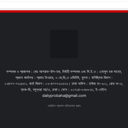
সম্পাদক ও প্রকাশক : মোঃ আশরাফ-উল-হক, নির্বাহী সম্পাদক এবং সি.ই.ও : এনামুল হক সাহেদ,
প্রধান কার্যালয় : প্রবাহ টাওয়ার, ৩ কে,ডি,এ এভিনিউ, খুলনা। বাণিজ্যিক বিভাগ :
০২৪৭৭-৭২২৫৫২. বার্তা বিভাগ : ০২-৪৭৭৭২০৫৩২। ঢাকা অফিস : হাউজ নং-২০১, রোড নং-৫,
ব্লক-ডি, বসুন্ধরা আ/এ, ঢাকা। ফোন : ০১৭১৪-০৩৮৮২৩, ই-মেইল:
dailyprobaha@gmail.com
মোবাইল অ্যাপস ডাউনলোড করুন