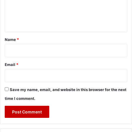
m
e
n
t
*
Name
*
Email
*
Save my name, email, and website in this browser for the next
time I comment.