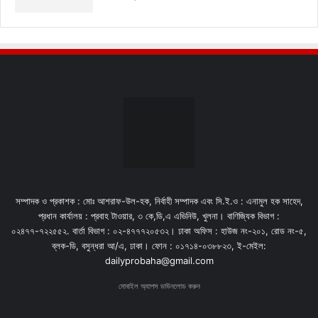
সম্পাদক ও প্রকাশক : মোঃ আশরাফ-উল-হক, নির্বাহী সম্পাদক এবং সি.ই.ও : এনামুল হক সাহেদ,
প্রধান কার্যালয় : প্রবাহ টাওয়ার, ৩ কে,ডি,এ এভিনিউ, খুলনা। বাণিজ্যিক বিভাগ :
০২৪৭৭-৭২২৫৫২. বার্তা বিভাগ : ০২-৪৭৭৭২০৫৩২। ঢাকা অফিস : হাউজ নং-২০১, রোড নং-৫,
ব্লক-ডি, বসুন্ধরা আ/এ, ঢাকা। ফোন : ০১৭১৪-০৩৮৮২৩, ই-মেইল:
dailyprobaha@gmail.com
মোবাইল অ্যাপস ডাউনলোড করুন