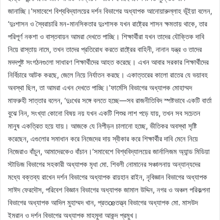
জানাচ্ছি।’সমাবেশে বিশ্ববিদ্যালয়ের দর্শন বিভাগের অধ্যাপক আনোয়ারুল্লাহ ভূঁইয়া বলেন,
‘দুঃশাসন ও স্বৈরাচারি মন-মানসিকতার দুঃশাসক যখন রাষ্ট্রের শাসন ক্ষমতায় থাকে, তার
পরিপূর্ণ নকশা ও বাস্তবায়ন আমরা দেখতে পাচ্ছি। শিক্ষার্থীরা যখন তাদের যৌক্তিক দাবি
নিয়ে রাস্তায় নামে, তখন তাদের প্রতিরোধ করতে রাষ্ট্রের বাহিনী, নানান যন্ত্র ও তাদের
মদদপুষ্ট সংগঠনগুলো সাধারণ শিক্ষার্থীদের আহত করেছে। এখন আবার সরকার শিক্ষার্থীদের
নির্বিচারে আটক করছে, জেলে নিয়ে নির্যাতন করছে। একাত্তরের কালো রাতের যে ভয়াবহ
অবস্থা ছিল, তা আমরা এখন দেখতে পাচ্ছি।’ফার্মেসি বিভাগের অধ্যাপক মোহাম্মদ
মাফরুহী সাত্তার বলেন, ‘দুঃখের সঙ্গে বলতে হচ্ছে—সব রাজনীতিবিদ স্পষ্টভাবে একটি বার্তা
বুঝে নিন, সংখ্যা কোনো বিষয় নয় যখন একটি শিশুর লাশ পড়ে যায়, তখন সব সচেতন
মানুষ একত্রিত হয়ে যায়। আজকে যে নিপীড়ন চালানো হচ্ছে, ভীতিকর অবস্থা সৃষ্টি
করেছেন, এগুলোর সমাধান করে নিজেদের দায় স্বীকার করে শিক্ষার্থীর দাবি মেনে নিয়ে
নিজেরাও বাঁচুন, আমাদেরকেও বাঁচান।’সমাবেশে বিশ্ববিদ্যালয়ের জার্নালিজম অ্যান্ড মিডিয়া
স্টাডিজ বিভাগের সহকারী অধ্যাপক মৃধা মো. শিবলী নোমানের সঞ্চালনায় অন্যান্যদের
মধ্যে বক্তব্য রাখেন দর্শন বিভাগের অধ্যাপক রায়হান রাইন, নৃবিজ্ঞান বিভাগের অধ্যাপক
সাঈদ ফেরদৌস, পরিবেশ বিজ্ঞান বিভাগের অধ্যাপক জামাল উদ্দিন, নগর ও অঞ্চল পরিকল্পনা
বিভাগের অধ্যাপক আদিল মুহাম্মদ খান, প্রতœতত্ত্ব বিভাগের অধ্যাপক মো. মাসউদ
ইমরান ও দর্শন বিভাগের অধ্যাপক মাহমুদা আকন্দ প্রমুখ।