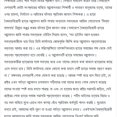
শিক্ষার্থীরা একই পথে শহীদ মিনার প্রাঙ্গণে যান। সেখানে সমাবেশ করেন তারা।সমাবেশে
দেশব্যাপী কোটা সংস্কারের দাবিতে আন্দোলনরত শিক্ষার্থী ও সাধারণ মানুষদের হত্যা, তাদের
ওপর হামলা, নির্যাতন ও আটকের ঘটনার প্রতিবাদ জানান শিক্ষকরা। এ ছাড়া
বৈষম্যবিরোধী ছাত্র আন্দোলন জাবি শাখার অন্যতম সমন্বয়ক আরিফ সোহেলকে ‘মিথ্যা
মামলায়’ রিমান্ড মঞ্জুর করার ঘটনার নিন্দা জানান তারা।সমাবেশে বৈষম্যবিরোধী ছাত্র
আন্দোলন জাবি শাখার সমন্বয়ক তৌহিদ সিয়াম বলেন, ‘গত দুইদিন আগে ছয়জন
সমন্বয়কারীকে ধরে নিয়ে ডিবি কার্যালয়ে জোরপূর্বক জিম্মি করে আন্দোলন প্রত্যাহারের
বক্তব্য আদায় করা হয়। এর পরিপ্রেক্ষিতে তাৎক্ষণিকভাবে ছাত্র সমাজের পক্ষ থেকে সেই
বক্তব্য প্রত্যাখ্যাত হতে দেখেছি। এ আন্দোলনটি ছাত্র সমাজের আন্দোলন।
সমন্বয়কারীরা ছাত্রদের সঙ্গে সমন্বয় করে এবং তাদের কোনো কথা থাকলে ছাত্রদের কাছে
এসে বলতে হবে। ডিবি কার্যালয়ে থেকে কোনো কথা বললে সেটি ছাত্র সমাজ গ্রহণ করবে
না।’ মঙ্গলবার দেশব্যাপী শোক ঘোষণা করা হয়েছে। আমরা স্পষ্ট করে বলে দিতে চাই, যে
রাষ্ট্র এখন পর্যন্ত আন্দোলন চলাকালে শহীদদের তথা যাদের জন্য শোক ঘোষণা করেছে
তাদের সংখ্যা স্পষ্ট করে বলতে পারছে না এবং যে হত্যার জন্য রাষ্ট্র সরাসরি জড়িত, সেই
রাষ্ট্রের শোক ছাত্র সমাজ সরাসরি প্রত্যাখ্যান করেছে। শহীদ ভাইদের হত্যার বিচার ও
নয় দফা দাবিতে মুখে-চোখে লাল কাপড় বেঁধে প্রতিবাদ কর্মসূচি পালন করছি। দৃঢ়ভাবে
বলতে চাই, আমাদের দাবি পূরণ না হওয়া পর্যন্ত আন্দোলন চলবে। একইসঙ্গে বৈষম্যবিরোধী
ছাত্র আন্দোলনের জাবি শাখার সমন্বয়ক আরিফ সোহেলকে নিঃশর্ত মুক্তির দাবি