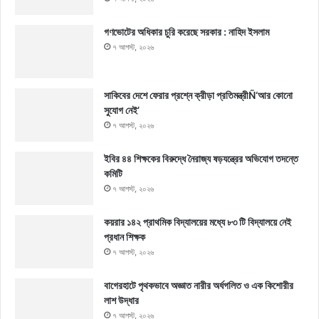
গণভোটের অধিকার চুরি করেছে সরকার : নাহিদ ইসলাম
৭ আগস্ট, ২০২৬
সাকিবের দেশে ফেরার প্রশ্নে ক্রীড়া প্রতিমন্ত্রীÑ‘আর কোনো
সুযোগ নেই’
৭ আগস্ট, ২০২৬
ইবির ৪৪ শিক্ষকের বিরুদ্ধে নৈরাজ্য ষড়যন্ত্রের অভিযোগ তদন্তে
কমিটি
৭ আগস্ট, ২০২৬
কয়রার ১৪২ প্রাথমিক বিদ্যালয়ের মধ্যে ৮৩ টি বিদ্যালয়ে নেই
প্রধান শিক্ষক
৭ আগস্ট, ২০২৬
বাগেরহাটে পৃথকভাবে অজ্ঞাত নারীর অর্ধগলিত ও এক কিশোরীর
লাশ উদ্ধার
৭ আগস্ট, ২০২৬