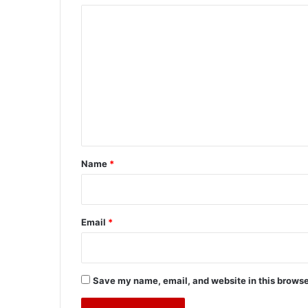
C
o
m
m
e
n
t
*
Name
*
Email
*
Save my name, email, and website in this browse