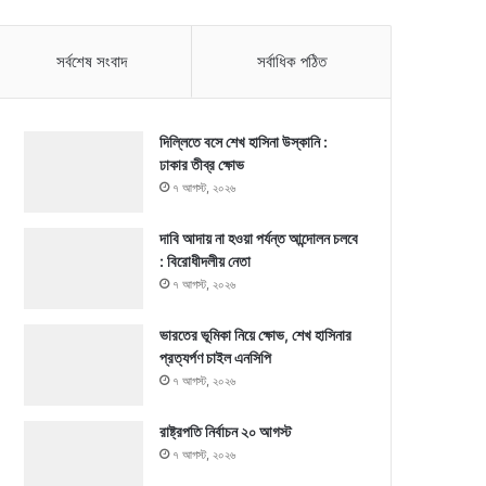
সর্বশেষ সংবাদ
সর্বাধিক পঠিত
দিল্লিতে বসে শেখ হাসিনা উস্কানি :
ঢাকার তীব্র ক্ষোভ
৭ আগস্ট, ২০২৬
দাবি আদায় না হওয়া পর্যন্ত আন্দোলন চলবে
: বিরোধীদলীয় নেতা
৭ আগস্ট, ২০২৬
ভারতের ভূমিকা নিয়ে ক্ষোভ, শেখ হাসিনার
প্রত্যর্পণ চাইল এনসিপি
৭ আগস্ট, ২০২৬
রাষ্ট্রপতি নির্বাচন ২০ আগস্ট
৭ আগস্ট, ২০২৬