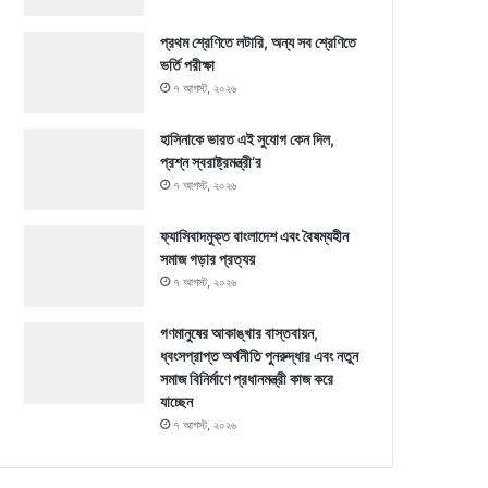
প্রথম শ্রেণিতে লটারি, অন্য সব শ্রেণিতে
ভর্তি পরীক্ষা
৭ আগস্ট, ২০২৬
হাসিনাকে ভারত এই সুযোগ কেন দিল,
প্রশ্ন স্বরাষ্ট্রমন্ত্রী’র
৭ আগস্ট, ২০২৬
ফ্যাসিবাদমুক্ত বাংলাদেশ এবং বৈষম্যহীন
সমাজ গড়ার প্রত্যয়
৭ আগস্ট, ২০২৬
গণমানুষের আকাঙ্খার বাস্তবায়ন,
ধ্বংসপ্রাপ্ত অর্থনীতি পুনরুদ্ধার এবং নতুন
সমাজ বিনির্মাণে প্রধানমন্ত্রী কাজ করে
যাচ্ছেন
৭ আগস্ট, ২০২৬