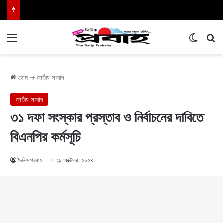
Menu
Switch
এখা
হোম
→
জাতীয় সংবাদ
জাতীয় সংবাদ
৩১ দফা সংস্কার প্রস্তাব ও নির্বাচনের দাবিতে
বিএনপির কর্মসূচি
দৈনিক প্রবাহ
২৯ অক্টোবর, ২০২৪