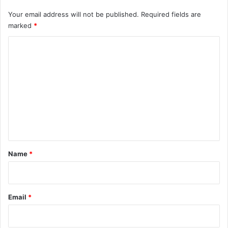
Your email address will not be published.
Required fields are
marked
*
C
o
m
m
e
n
t
*
Name
*
Email
*