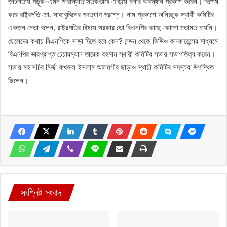
জটিলতায় পড়ুক-এমন পরিস্থিতি সতর্কভাবে এড়িয়ে চলার অবস্থান প্রকাশ করেন। বিশেষ
করে রাষ্ট্রপতি মো. সাহাবুদ্দিনের পদত্যাগ প্রশ্নে। নাম প্রকাশে অনিচ্ছুক স্থায়ী কমিটির
একজন নেতা বলেন, রাষ্ট্রপতির বিষয়ে সরকার তো বিএনপির কাছে কোনো মতামত চায়নি।
ছেলেদের কথায় বিএনপিকে সাড়া দিতে হবে কেন? লন্ডন থেকে ভিডিও কনফারেন্সের মাধ্যমে
বিএনপির ভারপ্রাপ্ত চেয়ারম্যান তারেক রহমান স্থায়ী কমিটির সভায় সভাপতিত্ব করেন।
সভায় মহাসচিব মির্জা ফখরুল ইসলাম আলমগীর ছাড়াও স্থায়ী কমিটির সদস্যরা উপস্থিত
ছিলেন।
সংশ্লিষ্ট সংবাদ