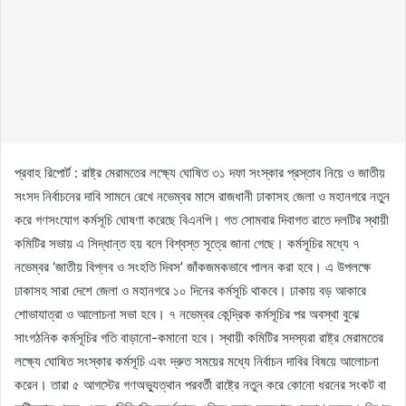
প্রবাহ রিপোর্ট : রাষ্ট্র মেরামতের লক্ষ্যে ঘোষিত ৩১ দফা সংস্কার প্রস্তাব নিয়ে ও জাতীয়
সংসদ নির্বাচনের দাবি সামনে রেখে নভেম্বর মাসে রাজধানী ঢাকাসহ জেলা ও মহানগরে নতুন
করে গণসংযোগ কর্মসূচি ঘোষণা করেছে বিএনপি। গত সোমবার দিবাগত রাতে দলটির স্থায়ী
কমিটির সভায় এ সিদ্ধান্ত হয় বলে বিশ্বস্ত সূত্রে জানা গেছে। কর্মসূচির মধ্যে ৭
নভেম্বর ‘জাতীয় বিপ্লব ও সংহতি দিবস’ জাঁকজমকভাবে পালন করা হবে। এ উপলক্ষে
ঢাকাসহ সারা দেশে জেলা ও মহানগরে ১০ দিনের কর্মসূচি থাকবে। ঢাকায় বড় আকারে
শোভাযাত্রা ও আলোচনা সভা হবে। ৭ নভেম্বর কেন্দ্রিক কর্মসূচির পর অবস্থা বুঝে
সাংগঠনিক কর্মসূচির গতি বাড়ানো-কমানো হবে। স্থায়ী কমিটির সদস্যরা রাষ্ট্র মেরামতের
লক্ষ্যে ঘোষিত সংস্কার কর্মসূচি এবং দ্রুত সময়ের মধ্যে নির্বাচন দাবির বিষয়ে আলোচনা
করেন। তারা ৫ আগস্টের গণঅভ্যুত্থান পরবর্তী রাষ্ট্রে নতুন করে কোনো ধরনের সংকট বা