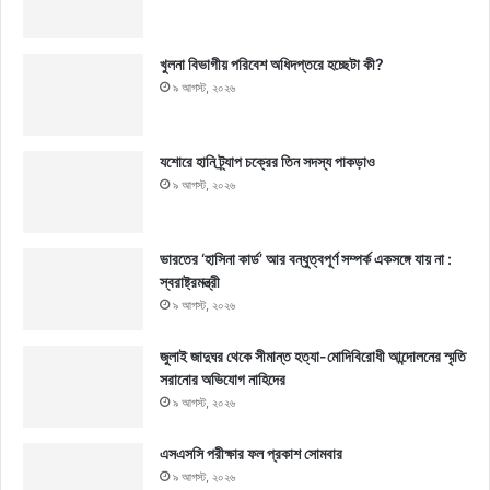
খুলনা বিভাগীয় পরিবেশ অধিদপ্তরে হচ্ছেটা কী?
৯ আগস্ট, ২০২৬
যশোরে হানি ট্র্যাপ চক্রের তিন সদস্য পাকড়াও
৯ আগস্ট, ২০২৬
ভারতের ‘হাসিনা কার্ড’ আর বন্ধুত্বপূর্ণ সম্পর্ক একসঙ্গে যায় না :
স্বরাষ্ট্রমন্ত্রী
৯ আগস্ট, ২০২৬
জুলাই জাদুঘর থেকে সীমান্ত হত্যা-মোদিবিরোধী আন্দোলনের স্মৃতি
সরানোর অভিযোগ নাহিদের
৯ আগস্ট, ২০২৬
এসএসসি পরীক্ষার ফল প্রকাশ সোমবার
৯ আগস্ট, ২০২৬