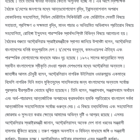
হয়েছে। তবে তাদের খাওয়া দাওয়ার কোনো অসুবিধা হচ্ছে না। এর আগে দ্বিপাক্ষিক
বৈঠকে দু’দেশের জনগণের মধ্যে আন্তঃযোগাযোগ বৃদ্ধি, ট্রান্সন্যাশনাল অপরাধ
মোকাবিলায় সহযোগিতা, সিভিল মেরিটাইম সিকিউরিটি এবং মেরিটাইম সেফটি বিষয়ে
সহায়তা, প্রশিক্ষণ ও সক্ষমতা বৃদ্ধি, মানব পাচার ও অনিয়মিত অভিবাসন প্রতিরোধ বিষয়ে
সহযোগিতা, রোহিঙ্গা ইস্যুসহ পারস্পরিক স্বার্থসংশ্লিষ্ট বিভিন্ন বিষয়ে আলোচনা হয়।
বৈঠকের শুরুতে অস্ট্রেলিয়ার স্বরাষ্ট্রমন্ত্রীকে স্বাগত জানিয়ে উপদেষ্টা বলেন, অস্ট্রেলিয়া
বাংলাদেশের ঘনিষ্ঠ বন্ধুপ্রতিম দেশ। দু’দেশের বন্ধুত্ব, কমনওয়েলথ ঐতিহ্য এবং
পারস্পরিক যোগাযোগের মাধ্যমে আরও দৃঢ় হয়েছে। ১৯৭২ সালের জানুয়ারিতে সদ্য
স্বাধীন বাংলাদেশকে স্বীকৃতি দেওয়া প্রথম দেশগুলোর মধ্যে অস্ট্রেলিয়া অন্যতম।
জাহাঙ্গীর আলম চৌধুরী বলেন, অস্ট্রেলিয়ান নাগরিক উইলিয়াম ওডারল্যান্ড একমাত্র
বিদেশি নাগরিক যিনি মহান মুক্তিযুদ্ধে সাহসিকতার জন্য বাংলাদেশের অন্যতম সর্বোচ্চ
পুরস্কার বীরপ্রতীক খেতাবে ভূষিত হয়েছেন। তিনি বলেন, সন্ত্রাসবাদ, সন্ত্রাসবাদে অর্থায়ন
এবং অর্থ-পাচারসহ আন্তর্জাতিক অপরাধের ক্রমবর্ধমান হুমকি প্রতিরোধে বাংলাদেশ সর্বদা
আন্তর্জাতিক সহযোগিতাকে সর্বোচ্চ গুরুত্ব দেয়। এ বিষয়ে তথ্যবিনিময় এবং সহযোগিতা
জোরদার ও সুসংহত করার ক্ষেত্রে আমাদের অভিন্ন দৃষ্টি ও আগ্রহ রয়েছে। এসময়
অস্ট্রেলিয়ার স্বরাষ্ট্রমন্ত্রী জানান, অস্ট্রেলিয়াসহ অনেক দেশ নানা ধরনের সন্ত্রাসী
হামলার ঝুঁকিতে রয়েছে। তরুণ প্রজন্ম অনলাইন ও বিভিন্ন মাধ্যমে জঙ্গি ও সন্ত্রাসী
কর্মকা-ে উদ্বুদ্ধ হচ্ছে। অস্ট্রেলিয়াও সাইবার হামলাসহ এসব সন্ত্রাসী কর্মকা-