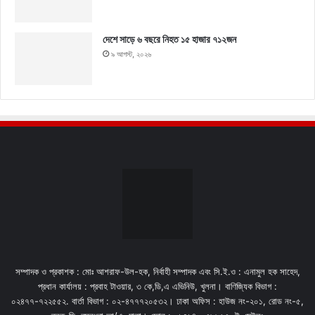
দেশে সাড়ে ৬ বছরে নিহত ১৫ হাজার ৭১২জন
৯ আগস্ট, ২০২৬
সম্পাদক ও প্রকাশক : মোঃ আশরাফ-উল-হক, নির্বাহী সম্পাদক এবং সি.ই.ও : এনামুল হক সাহেদ,
প্রধান কার্যালয় : প্রবাহ টাওয়ার, ৩ কে,ডি,এ এভিনিউ, খুলনা। বাণিজ্যিক বিভাগ :
০২৪৭৭-৭২২৫৫২. বার্তা বিভাগ : ০২-৪৭৭৭২০৫৩২। ঢাকা অফিস : হাউজ নং-২০১, রোড নং-৫,