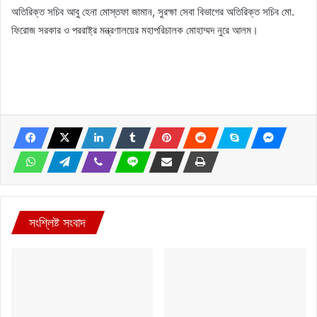
অতিরিক্ত সচিব আবু হেনা মোস্তফা জামান, সুরক্ষা সেবা বিভাগের অতিরিক্ত সচিব মো.
ফিরোজ সরকার ও পররাষ্ট্র মন্ত্রণালয়ের মহাপরিচালক মোহাম্মদ নুরে আলম।
সংশ্লিষ্ট সংবাদ