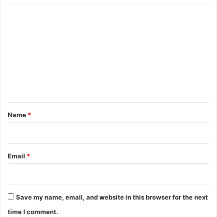
C
o
m
m
e
n
t
*
Name
*
Email
*
Save my name, email, and website in this browser for the next
time I comment.