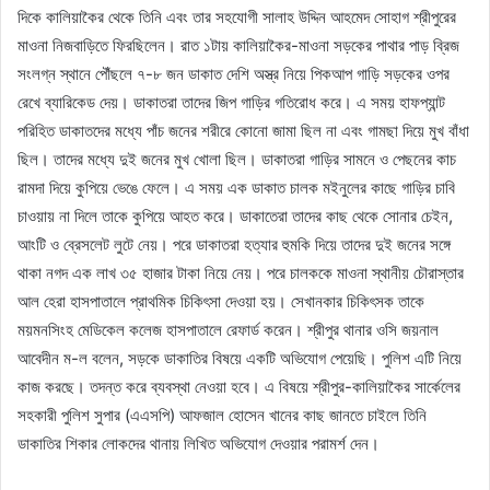
দিকে কালিয়াকৈর থেকে তিনি এবং তার সহযোগী সালাহ উদ্দিন আহমেদ সোহাগ শ্রীপুরের
মাওনা নিজবাড়িতে ফিরছিলেন। রাত ১টায় কালিয়াকৈর-মাওনা সড়কের পাথার পাড় ব্রিজ
সংলগ্ন স্থানে পৌঁছলে ৭-৮ জন ডাকাত দেশি অস্ত্র নিয়ে পিকআপ গাড়ি সড়কের ওপর
রেখে ব্যারিকেড দেয়। ডাকাতরা তাদের জিপ গাড়ির গতিরোধ করে। এ সময় হাফপ্যান্ট
পরিহিত ডাকাতদের মধ্যে পাঁচ জনের শরীরে কোনো জামা ছিল না এবং গামছা দিয়ে মুখ বাঁধা
ছিল। তাদের মধ্যে দুই জনের মুখ খোলা ছিল। ডাকাতরা গাড়ির সামনে ও পেছনের কাচ
রামদা দিয়ে কুপিয়ে ভেঙে ফেলে। এ সময় এক ডাকাত চালক মইনুলের কাছে গাড়ির চাবি
চাওয়ায় না দিলে তাকে কুপিয়ে আহত করে। ডাকাতেরা তাদের কাছ থেকে সোনার চেইন,
আংটি ও ব্রেসলেট লুটে নেয়। পরে ডাকাতরা হত্যার হুমকি দিয়ে তাদের দুই জনের সঙ্গে
থাকা নগদ এক লাখ ৩৫ হাজার টাকা নিয়ে নেয়। পরে চালককে মাওনা স্থানীয় চৌরাস্তার
আল হেরা হাসপাতালে প্রাথমিক চিকিৎসা দেওয়া হয়। সেখানকার চিকিৎসক তাকে
ময়মনসিংহ মেডিকেল কলেজ হাসপাতালে রেফার্ড করেন। শ্রীপুর থানার ওসি জয়নাল
আবেদীন ম-ল বলেন, সড়কে ডাকাতির বিষয়ে একটি অভিযোগ পেয়েছি। পুলিশ এটি নিয়ে
কাজ করছে। তদন্ত করে ব্যবস্থা নেওয়া হবে। এ বিষয়ে শ্রীপুর-কালিয়াকৈর সার্কেলের
সহকারী পুলিশ সুপার (এএসপি) আফজাল হোসেন খানের কাছ জানতে চাইলে তিনি
ডাকাতির শিকার লোকদের থানায় লিখিত অভিযোগ দেওয়ার পরামর্শ দেন।