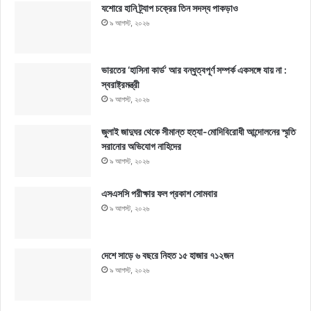
যশোরে হানি ট্র্যাপ চক্রের তিন সদস্য পাকড়াও
৯ আগস্ট, ২০২৬
ভারতের ‘হাসিনা কার্ড’ আর বন্ধুত্বপূর্ণ সম্পর্ক একসঙ্গে যায় না :
স্বরাষ্ট্রমন্ত্রী
৯ আগস্ট, ২০২৬
জুলাই জাদুঘর থেকে সীমান্ত হত্যা-মোদিবিরোধী আন্দোলনের স্মৃতি
সরানোর অভিযোগ নাহিদের
৯ আগস্ট, ২০২৬
এসএসসি পরীক্ষার ফল প্রকাশ সোমবার
৯ আগস্ট, ২০২৬
দেশে সাড়ে ৬ বছরে নিহত ১৫ হাজার ৭১২জন
৯ আগস্ট, ২০২৬