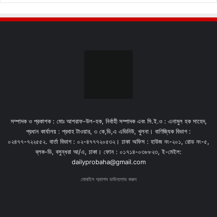
সম্পাদক ও প্রকাশক : মোঃ আশরাফ-উল-হক, নির্বাহী সম্পাদক এবং সি.ই.ও : এনামুল হক সাহেদ,
প্রধান কার্যালয় : প্রবাহ টাওয়ার, ৩ কে,ডি,এ এভিনিউ, খুলনা। বাণিজ্যিক বিভাগ :
০২৪৭৭-৭২২৫৫২. বার্তা বিভাগ : ০২-৪৭৭৭২০৫৩২। ঢাকা অফিস : হাউজ নং-২০১, রোড নং-৫,
ব্লক-ডি, বসুন্ধরা আ/এ, ঢাকা। ফোন : ০১৭১৪-০৩৮৮২৩, ই-মেইল:
dailyprobaha@gmail.com
মোবাইল অ্যাপস ডাউনলোড করুন