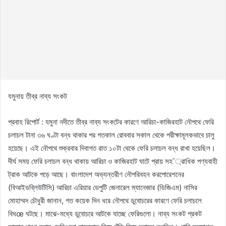
যমুনায় তীব্র নাব্য সংকট
প্রবাহ রিপোর্ট : যমুনা নদীতে তীব্র নাব্য সংকটের কারণে আরিচা-কাজিরহাট নৌপথে ফেরি
চলাচল টানা ৩৬ ঘণ্টা বন্ধ থাকার পর গতকাল রোববার সকাল থেকে পরীক্ষামূলকভাবে চালু
হয়েছে। এই নৌপথে শুক্রবার দিবাগত রাত ১০টা থেকে ফেরি চলাচল বন্ধ রাখা হয়েছিল।
দীর্ঘ সময় ফেরি চলাচল বন্ধ থাকায় আরিচা ও কাজিরহাট ঘাটে প্রায় সহ¯্রাধিক পণ্যবাহী
ট্রাক আটকে পড়ে আছে। বাংলাদেশ অভ্যন্তরীণ নৌপরিবহন করপোরেশনের
(বিআইডব্লিউটিসি) আরিচা এরিয়ার ডেপুটি জেনারেল ম্যানেজার (ডিজিএম) নাসির
মোহাম্মদ চৌধুরী জানান, গত কয়েক দিন ধরে নৌপথে ডুবোচরের কারণে ফেরি চলাচলে
বিঘœ ঘটছে। মাঝে-মধ্যে ডুবোচরে আটকে যাচ্ছে ফেরিগুলো। নাব্য সংকট প্রকট