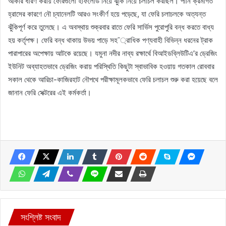
আকার ধারণ করায় ফেরিগুলো হাফলোড নিয়ে ঝুঁকি নিয়ে চলাচল করছিল। পানি ক্রমাগত
হ্রাসের কারণে নৌ চ্যানেলটি আরও সংকীর্ণ হয়ে পড়েছে, যা ফেরি চলাচলকে অত্যন্ত
ঝুঁকিপূর্ণ করে তুলেছে। এ অবস্থায় শুক্রবার রাতে ফেরি সার্ভিস পুরোপুরি বন্ধ করতে বাধ্য
হয় কর্তৃপক্ষ। ফেরি বন্ধ থাকায় উভয় পাড়ে সহ¯্রাধিক পণ্যবাহী বিভিন্ন ধরনের ট্রাক
পারাপারের অপেক্ষায় আটকে রয়েছে। যমুনা নদীর নাব্য রক্ষার্থে বিআইডব্লিউটিএ’র ড্রেজিং
ইউনিট অব্যাহতভাবে ড্রেজিং করায় পরিস্থিতি কিছুটা স্বাভাবিক হওয়ায় গতকাল রোববার
সকাল থেকে আরিচা-কাজিরহাট নৌপথে পরীক্ষামূলকভাবে ফেরি চলাচল শুরু করা হয়েছে বলে
জানান ফেরি সেক্টরের এই কর্মকর্তা।
সংশ্লিষ্ট সংবাদ