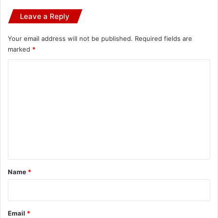
Leave a Reply
Your email address will not be published.
Required fields are
marked
*
C
o
m
m
e
n
t
*
Name
*
Email
*