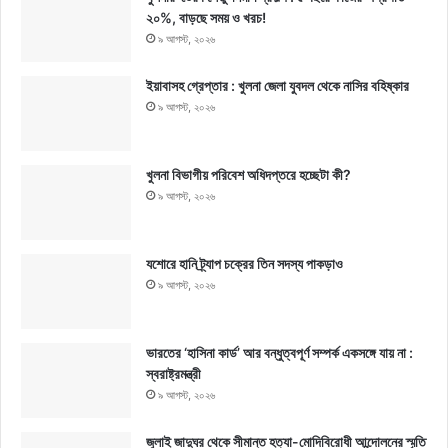
২০%, বাড়ছে সময় ও খরচ!
৯ আগস্ট, ২০২৬
ইয়াবাসহ গ্রেপ্তার : খুলনা জেলা যুবদল থেকে নাসির বহিষ্কার
৯ আগস্ট, ২০২৬
খুলনা বিভাগীয় পরিবেশ অধিদপ্তরে হচ্ছেটা কী?
৯ আগস্ট, ২০২৬
যশোরে হানি ট্র্যাপ চক্রের তিন সদস্য পাকড়াও
৯ আগস্ট, ২০২৬
ভারতের ‘হাসিনা কার্ড’ আর বন্ধুত্বপূর্ণ সম্পর্ক একসঙ্গে যায় না :
স্বরাষ্ট্রমন্ত্রী
৯ আগস্ট, ২০২৬
জুলাই জাদুঘর থেকে সীমান্ত হত্যা-মোদিবিরোধী আন্দোলনের স্মৃতি