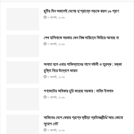
ছুটির দিন সকালেই দেশের দু’প্রান্তে সড়কে ঝরল ১৬ প্রাণ
৭ আগস্ট, ২০২৬
শেখ হাসিনাকে সরকার কেন নিজ দায়িত্বে ফিরিয়ে আনছে না
৭ আগস্ট, ২০২৬
সংঘাত হলে এবার পাকিস্তানের পাশে সউদী ও তুরস্ক : মক্কা
চুক্তি নিয়ে উদ্বেগে ভারত
৭ আগস্ট, ২০২৬
গণভোটের অধিকার চুরি করেছে সরকার : নাহিদ ইসলাম
৭ আগস্ট, ২০২৬
সাকিবের দেশে ফেরার প্রশ্নে ক্রীড়া প্রতিমন্ত্রীÑ‘আর কোনো
সুযোগ নেই’
৭ আগস্ট, ২০২৬