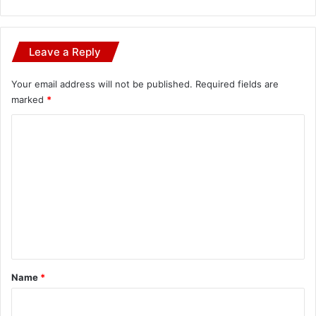
Leave a Reply
Your email address will not be published.
Required fields are
marked
*
C
o
m
m
e
n
t
*
Name
*