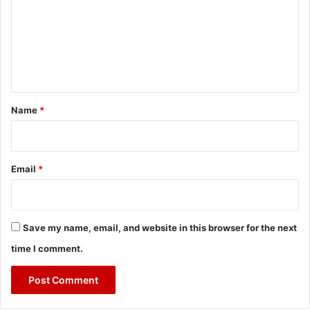
m
m
e
n
t
*
Name
*
Email
*
Save my name, email, and website in this browser for the next
time I comment.