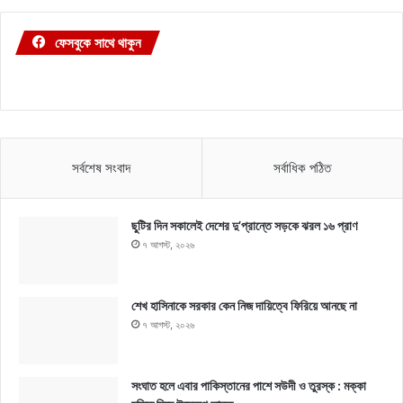
ফেসবুকে সাথে থাকুন
সর্বশেষ সংবাদ
সর্বাধিক পঠিত
ছুটির দিন সকালেই দেশের দু’প্রান্তে সড়কে ঝরল ১৬ প্রাণ
৭ আগস্ট, ২০২৬
শেখ হাসিনাকে সরকার কেন নিজ দায়িত্বে ফিরিয়ে আনছে না
৭ আগস্ট, ২০২৬
সংঘাত হলে এবার পাকিস্তানের পাশে সউদী ও তুরস্ক : মক্কা