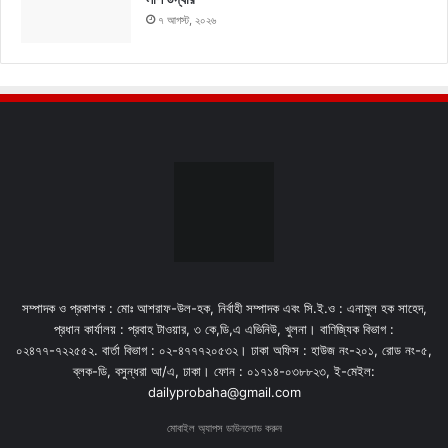
৭ আগস্ট, ২০২৬
সম্পাদক ও প্রকাশক : মোঃ আশরাফ-উল-হক, নির্বাহী সম্পাদক এবং সি.ই.ও : এনামুল হক সাহেদ,
প্রধান কার্যালয় : প্রবাহ টাওয়ার, ৩ কে,ডি,এ এভিনিউ, খুলনা। বাণিজ্যিক বিভাগ :
০২৪৭৭-৭২২৫৫২. বার্তা বিভাগ : ০২-৪৭৭৭২০৫৩২। ঢাকা অফিস : হাউজ নং-২০১, রোড নং-৫,
ব্লক-ডি, বসুন্ধরা আ/এ, ঢাকা। ফোন : ০১৭১৪-০৩৮৮২৩, ই-মেইল:
dailyprobaha@gmail.com
মোবাইল অ্যাপস ডাউনলোড করুন