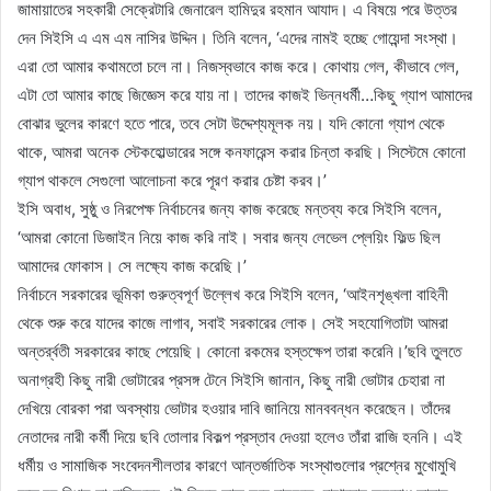
জামায়াতের সহকারী সেক্রেটারি জেনারেল হামিদুর রহমান আযাদ। এ বিষয়ে পরে উত্তর
দেন সিইসি এ এম এম নাসির উদ্দিন। তিনি বলেন, ‘এদের নামই হচ্ছে গোয়েন্দা সংস্থা।
এরা তো আমার কথামতো চলে না। নিজস্বভাবে কাজ করে। কোথায় গেল, কীভাবে গেল,
এটা তো আমার কাছে জিজ্ঞেস করে যায় না। তাদের কাজই ভিন্নধর্মী…কিছু গ্যাপ আমাদের
বোঝার ভুলের কারণে হতে পারে, তবে সেটা উদ্দেশ্যমূলক নয়। যদি কোনো গ্যাপ থেকে
থাকে, আমরা অনেক স্টেকহোল্ডারের সঙ্গে কনফারেন্স করার চিন্তা করছি। সিস্টেমে কোনো
গ্যাপ থাকলে সেগুলো আলোচনা করে পূরণ করার চেষ্টা করব।’
ইসি অবাধ, সুষ্ঠু ও নিরপেক্ষ নির্বাচনের জন্য কাজ করেছে মন্তব্য করে সিইসি বলেন,
‘আমরা কোনো ডিজাইন নিয়ে কাজ করি নাই। সবার জন্য লেভেল প্লেয়িং ফিল্ড ছিল
আমাদের ফোকাস। সে লক্ষ্যে কাজ করেছি।’
নির্বাচনে সরকারের ভূমিকা গুরুত্বপূর্ণ উল্লেখ করে সিইসি বলেন, ‘আইনশৃঙ্খলা বাহিনী
থেকে শুরু করে যাদের কাজে লাগাব, সবাই সরকারের লোক। সেই সহযোগিতাটা আমরা
অন্তর্র্বতী সরকারের কাছে পেয়েছি। কোনো রকমের হস্তক্ষেপ তারা করেনি।’ছবি তুলতে
অনাগ্রহী কিছু নারী ভোটারের প্রসঙ্গ টেনে সিইসি জানান, কিছু নারী ভোটার চেহারা না
দেখিয়ে বোরকা পরা অবস্থায় ভোটার হওয়ার দাবি জানিয়ে মানববন্ধন করেছেন। তাঁদের
নেতাদের নারী কর্মী দিয়ে ছবি তোলার বিকল্প প্রস্তাব দেওয়া হলেও তাঁরা রাজি হননি। এই
ধর্মীয় ও সামাজিক সংবেদনশীলতার কারণে আন্তর্জাতিক সংস্থাগুলোর প্রশ্নের মুখোমুখি