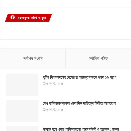
ফেসবুকে সাথে থাকুন
সর্বশেষ সংবাদ
সর্বাধিক পঠিত
ছুটির দিন সকালেই দেশের দু’প্রান্তে সড়কে ঝরল ১৬ প্রাণ
৭ আগস্ট, ২০২৬
শেখ হাসিনাকে সরকার কেন নিজ দায়িত্বে ফিরিয়ে আনছে না
৭ আগস্ট, ২০২৬
সংঘাত হলে এবার পাকিস্তানের পাশে সউদী ও তুরস্ক : মক্কা