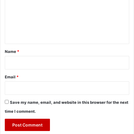
m
m
e
n
t
*
Name
*
Email
*
Save my name, email, and website in this browser for the next
time I comment.