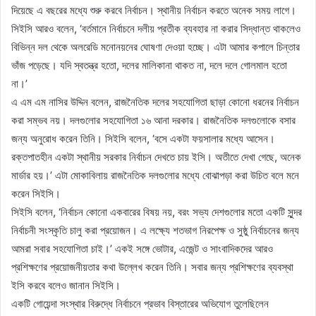
দিয়েছে এ বছরের মধ্যে শুরু করবে নির্বাচন। স্থানীয় নির্বাচন করতে অনেক সময় লাগে।
সিইসি আরও বলেন, ‘বর্তমানে নির্বাচনে দলীয় প্রতীক ব্যবহার না করার সিদ্ধান্ত থাকলেও
বিভিন্ন দল থেকে অলরেডি মনোনয়নের ঘোষণা দেওয়া হচ্ছে। এটা আমার কপালে চিন্তার
ভাঁজ পড়েছে। যদি স্বতন্ত্র হতো, দলের মালিকানা থাকত না, দলে দলে গোলমাল হতো
না।’
এ এম এম নাসির উদ্দিন বলেন, রাজনৈতিক দলের সহযোগিতা ছাড়া কোনো ধরনের নির্বাচন
করা সম্ভব নয়। দলগুলোর সহযোগিতা ১৬ আনা দরকার। রাজনৈতিক দলগুলোকে বসার
জন্য অনুরোধ করেন তিনি। সিইসি বলেন, ‘বসে একটা ফয়সালার মধ্যে আসেন।
রক্তপাতহীন একটা স্থানীয় সরকার নির্বাচন দেখতে চায় ইসি। অতীতে দেখা গেছে, অনেক
মার্ডার হয়।’ এটা মোকাবিলায় রাজনৈতিক দলগুলোর মধ্যে বোঝাপড়া করা উচিত বলে মনে
করেন সিইসি।
সিইসি বলেন, ‘নির্বাচন কোনো একবারের বিষয় নয়, বরং সভ্য দেশগুলোর মতো একটি সুন্দর
নির্বাচনী সংস্কৃতি চালু করা প্রয়োজন। এ লক্ষ্যে শতভাগ নিরপেক্ষ ও সুষ্ঠু নির্বাচনের জন্য
আমরা সবার সহযোগিতা চাই।’ একই সঙ্গে ভোটার, এজেন্ট ও সাংবাদিকদের আরও
প্রশিক্ষণের প্রয়োজনীয়তার কথা উল্লেখ করেন তিনি। সবার জন্য প্রশিক্ষণের ব্যবস্থা
ইসি করবে বলেও জানান সিইসি।
একটি গোয়েন্দা সংস্থার বিরুদ্ধে নির্বাচনে প্রভাব বিস্তারের অভিযোগ তুলেছিলেন