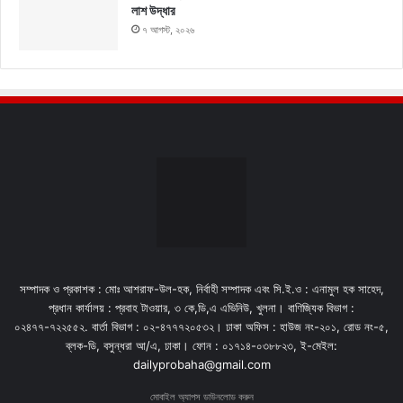
লাশ উদ্ধার
৭ আগস্ট, ২০২৬
সম্পাদক ও প্রকাশক : মোঃ আশরাফ-উল-হক, নির্বাহী সম্পাদক এবং সি.ই.ও : এনামুল হক সাহেদ,
প্রধান কার্যালয় : প্রবাহ টাওয়ার, ৩ কে,ডি,এ এভিনিউ, খুলনা। বাণিজ্যিক বিভাগ :
০২৪৭৭-৭২২৫৫২. বার্তা বিভাগ : ০২-৪৭৭৭২০৫৩২। ঢাকা অফিস : হাউজ নং-২০১, রোড নং-৫,
ব্লক-ডি, বসুন্ধরা আ/এ, ঢাকা। ফোন : ০১৭১৪-০৩৮৮২৩, ই-মেইল:
dailyprobaha@gmail.com
মোবাইল অ্যাপস ডাউনলোড করুন