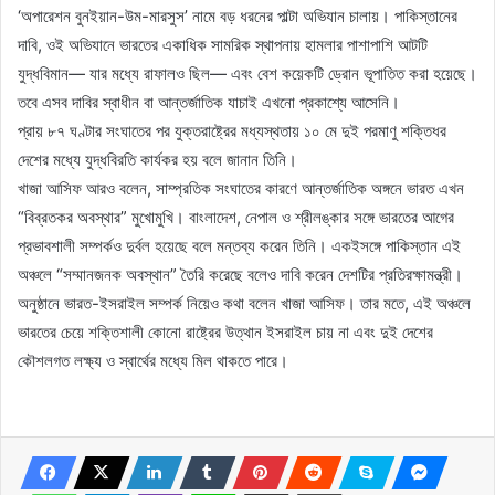
‘অপারেশন বুনইয়ান-উম-মারসুস’ নামে বড় ধরনের পাল্টা অভিযান চালায়। পাকিস্তানের
দাবি, ওই অভিযানে ভারতের একাধিক সামরিক স্থাপনায় হামলার পাশাপাশি আটটি
যুদ্ধবিমান— যার মধ্যে রাফালও ছিল— এবং বেশ কয়েকটি ড্রোন ভূপাতিত করা হয়েছে।
তবে এসব দাবির স্বাধীন বা আন্তর্জাতিক যাচাই এখনো প্রকাশ্যে আসেনি।
প্রায় ৮৭ ঘণ্টার সংঘাতের পর যুক্তরাষ্ট্রের মধ্যস্থতায় ১০ মে দুই পরমাণু শক্তিধর
দেশের মধ্যে যুদ্ধবিরতি কার্যকর হয় বলে জানান তিনি।
খাজা আসিফ আরও বলেন, সাম্প্রতিক সংঘাতের কারণে আন্তর্জাতিক অঙ্গনে ভারত এখন
“বিব্রতকর অবস্থার” মুখোমুখি। বাংলাদেশ, নেপাল ও শ্রীলঙ্কার সঙ্গে ভারতের আগের
প্রভাবশালী সম্পর্কও দুর্বল হয়েছে বলে মন্তব্য করেন তিনি। একইসঙ্গে পাকিস্তান এই
অঞ্চলে “সম্মানজনক অবস্থান” তৈরি করেছে বলেও দাবি করেন দেশটির প্রতিরক্ষামন্ত্রী।
অনুষ্ঠানে ভারত-ইসরাইল সম্পর্ক নিয়েও কথা বলেন খাজা আসিফ। তার মতে, এই অঞ্চলে
ভারতের চেয়ে শক্তিশালী কোনো রাষ্ট্রের উত্থান ইসরাইল চায় না এবং দুই দেশের
কৌশলগত লক্ষ্য ও স্বার্থের মধ্যে মিল থাকতে পারে।