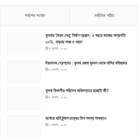
সর্বশেষ সংবাদ
সর্বাধিক পঠিত
খুলনার ‘ভৈরব সেতু’ নির্মাণ প্রকল্প : ৫ বছরে কাজের অগ্রগতি
২০%, বাড়ছে সময় ও খরচ!
৯ আগস্ট, ২০২৬
ইয়াবাসহ গ্রেপ্তার : খুলনা জেলা যুবদল থেকে নাসির বহিষ্কার
৯ আগস্ট, ২০২৬
খুলনা বিভাগীয় পরিবেশ অধিদপ্তরে হচ্ছেটা কী?
৯ আগস্ট, ২০২৬
যশোরে হানি ট্র্যাপ চক্রের তিন সদস্য পাকড়াও
৯ আগস্ট, ২০২৬