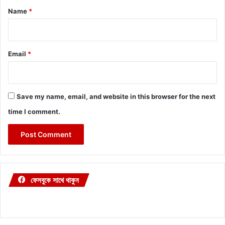
*
Name
*
Email
*
Save my name, email, and website in this browser for the next
time I comment.
ফেসবুকে সাথে থাকুন