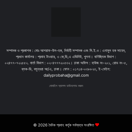
সম্পাদক ও প্রকাশক : মোঃ আশরাফ-উল-হক, নির্বাহী সম্পাদক এবং সি.ই.ও : এনামুল হক সাহেদ,
প্রধান কার্যালয় : প্রবাহ টাওয়ার, ৩ কে,ডি,এ এভিনিউ, খুলনা। বাণিজ্যিক বিভাগ :
০২৪৭৭-৭২২৫৫২. বার্তা বিভাগ : ০২-৪৭৭৭২০৫৩২। ঢাকা অফিস : হাউজ নং-২০১, রোড নং-৫,
ব্লক-ডি, বসুন্ধরা আ/এ, ঢাকা। ফোন : ০১৭১৪-০৩৮৮২৩, ই-মেইল:
dailyprobaha@gmail.com
মোবাইল অ্যাপস ডাউনলোড করুন
© 2026 দৈনিক প্রবাহ কর্তৃক সর্বস্বত্ব সংরক্ষিত