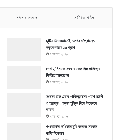
সর্বশেষ সংবাদ
সর্বাধিক পঠিত
ছুটির দিন সকালেই দেশের দু’প্রান্তে
সড়কে ঝরল ১৬ প্রাণ
৭ আগস্ট, ২০২৬
শেখ হাসিনাকে সরকার কেন নিজ দায়িত্বে
ফিরিয়ে আনছে না
৭ আগস্ট, ২০২৬
সংঘাত হলে এবার পাকিস্তানের পাশে সউদী
ও তুরস্ক : মক্কা চুক্তি নিয়ে উদ্বেগে
ভারত
৭ আগস্ট, ২০২৬
গণভোটের অধিকার চুরি করেছে সরকার :
নাহিদ ইসলাম
৭ আগস্ট, ২০২৬