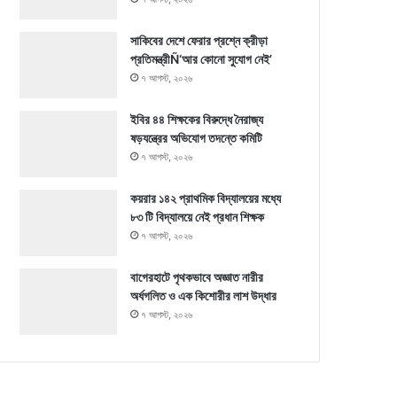
সাকিবের দেশে ফেরার প্রশ্নে ক্রীড়া
প্রতিমন্ত্রীÑ‘আর কোনো সুযোগ নেই’
৭ আগস্ট, ২০২৬
ইবির ৪৪ শিক্ষকের বিরুদ্ধে নৈরাজ্য
ষড়যন্ত্রের অভিযোগ তদন্তে কমিটি
৭ আগস্ট, ২০২৬
কয়রার ১৪২ প্রাথমিক বিদ্যালয়ের মধ্যে
৮৩ টি বিদ্যালয়ে নেই প্রধান শিক্ষক
৭ আগস্ট, ২০২৬
বাগেরহাটে পৃথকভাবে অজ্ঞাত নারীর
অর্ধগলিত ও এক কিশোরীর লাশ উদ্ধার
৭ আগস্ট, ২০২৬