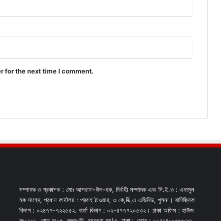
r for the next time I comment.
সম্পাদক ও প্রকাশক : মোঃ আশরাফ-উল-হক, নির্বাহী সম্পাদক এবং সি.ই.ও : এনামুল
হক সাহেদ, প্রধান কার্যালয় : প্রবাহ টাওয়ার, ৩ কে,ডি,এ এভিনিউ, খুলনা। বাণিজ্যিক
বিভাগ : ০২৪৭৭-৭২২৫৫২. বার্তা বিভাগ : ০২-৪৭৭৭২০৫৩২। ঢাকা অফিস : হাউজ
নং-২০১, রোড নং-৫, ব্লক-ডি, বসুন্ধরা আ/এ, ঢাকা। ফোন : ০১৭১৪-০৩৮৮২৩,