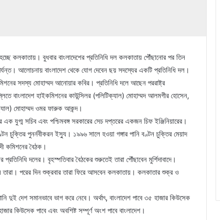
 হচ্ছে কলকাতায়। বুধবার বাংলাদেশের প্রতিনিধি দল কলকাতায় পৌঁছানোর পর তিন
র পর্যন্ত। আলোচনায় বাংলাদেশ থেকে যোগ দেবেন ছয় সদস্যের একটি প্রতিনিধি দল।
 কমিশনের সদস্য মোহাম্মদ আনোয়ার কবির। প্রতিনিধি দলে আছেন পররাষ্ট্র
দিল্লিতে বাংলাদেশ হাইকমিশনের কাউন্সিলর (পলিটিক্যাল) মোহাম্মদ আলমগীর হোসেন,
্যাল) মোহাম্মদ ওমর ফারুক আকন্দ।
ের এক যুগ্ম সচিব এবং পশ্চিমবঙ্গ সরকারের সেচ দপ্তরের একজন চিফ ইঞ্জিনিয়ারের।
্টন চুক্তির পুনর্নবীকরন ইস্যু। ১৯৯৬ সালে হওয়া গঙ্গার পানি বণ্টন চুক্তির মেয়াদ
নদী কমিশনের বৈঠক।
্রতিনিধি দলের। বৃহস্পতিবার বৈঠকের শুরুতেই তারা পৌঁছাবেন মুর্শিদাবাদে।
বেন তারা। পরের দিন শুক্রবার তারা ফিরে আসবেন কলকাতায়। কলকাতার শুক্র ও
 পানি দুই দেশ সমানভাবে ভাগ করে নেবে। অর্থাৎ, বাংলাদেশ পাবে ৩৫ হাজার কিউসেক
াজার কিউসেক পাবে এবং অবশিষ্ট সম্পূর্ণ অংশ পাবে বাংলাদেশ।