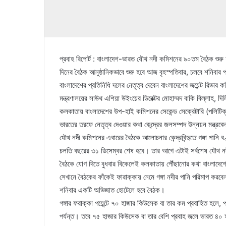
প্রবাহ রিপোর্ট : বাংলাদেশ-ভারত যৌথ নদী কমিশনের ৯০তম বৈঠক শুরু
দিনের বৈঠক আনুষ্ঠানিকভাবে শুরু হবে আজ বৃহস্পতিবার, চলবে শনিবা
বাংলাদেশের প্রতিনিধি দলের নেতৃত্ব দেবেন বাংলাদেশের জয়েন্ট রিভার
মন্ত্রণালয়ের সাউথ এশিয়া উইংয়ের ডিরেক্টর মোহাম্মদ বাকি বিল্লাহ, 
কলকাতায় বাংলাদেশের উপ-হাই কমিশনের সেকেন্ড সেক্রেটারি (পলিটিক
ভারতের তরফে নেতৃত্ব দেওয়ার কথা কেন্দ্রের জলসম্পদ উন্নয়ন মন্ত্রক
যৌথ নদী কমিশনের এবারের বৈঠকে আলোচনার কেন্দ্রবিন্দুতে গঙ্গা পানি বণ
চলতি বছরের ৩১ ডিসেম্বর শেষ হবে। তার আগে এটাই সর্বশেষ যৌথ 
বৈঠকে যোগ দিতে বুধবার বিকেলেই কলকাতায় পৌঁছানোর কথা বাংলাদেশের প
সেখানে বৈঠকের ফাঁকেই ফারাক্কায় নেমে গঙ্গা নদীর পানি পরিমাপ কর
শনিবার একটি অভিজাত হোটেলে হবে বৈঠক।
গঙ্গার ফরাক্কা পয়েন্টে ৭০ হাজার কিউসেক বা তার কম প্রবাহিত হলে,
পর্যন্ত। তবে ৭৫ হাজার কিউসেক বা তার বেশি প্রবাহ জলে ভারত ৪০ হ