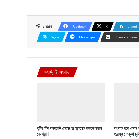
Share
Facebook
X
LinkedI
Skype
Messenger
Share via Email
সংশ্লিষ্ট সংবাদ
ছুটির দিন সকালেই দেশের দু’প্রান্তে সড়কে ঝরল
সংঘাত হলে এবার 
১৬ প্রাণ
তুরস্ক : মক্কা চু