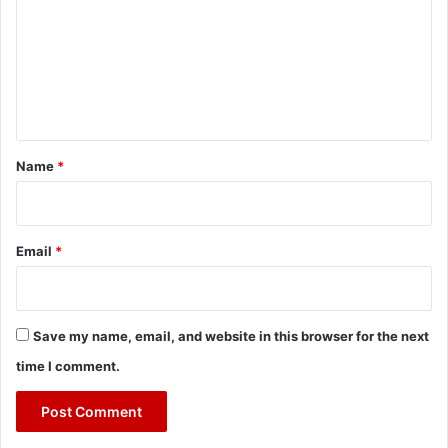
m
m
e
n
t
*
Name
*
Email
*
Save my name, email, and website in this browser for the next
time I comment.