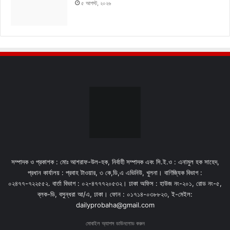
৫ আগস্ট, ২০২৬
সম্পাদক ও প্রকাশক : মোঃ আশরাফ-উল-হক, নির্বাহী সম্পাদক এবং সি.ই.ও : এনামুল হক সাহেদ,
প্রধান কার্যালয় : প্রবাহ টাওয়ার, ৩ কে,ডি,এ এভিনিউ, খুলনা। বাণিজ্যিক বিভাগ :
০২৪৭৭-৭২২৫৫২. বার্তা বিভাগ : ০২-৪৭৭৭২০৫৩২। ঢাকা অফিস : হাউজ নং-২০১, রোড নং-৫,
ব্লক-ডি, বসুন্ধরা আ/এ, ঢাকা। ফোন : ০১৭১৪-০৩৮৮২৩, ই-মেইল:
dailyprobaha@gmail.com
মোবাইল অ্যাপস ডাউনলোড করুন