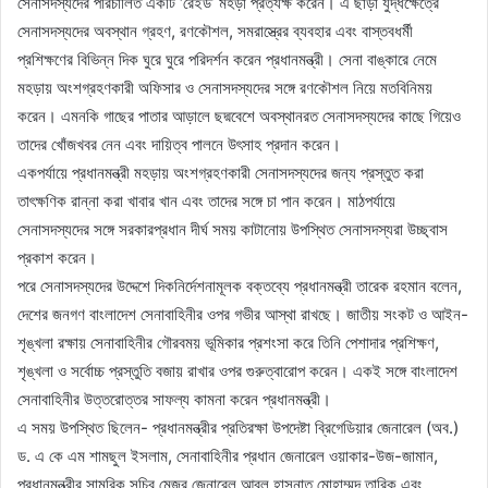
সেনাসদস্যদের পরিচালিত একটি ‘রেইড’ মহড়া প্রত্যক্ষ করেন। এ ছাড়া যুদ্ধক্ষেত্রে
সেনাসদস্যদের অবস্থান গ্রহণ, রণকৌশল, সমরাস্ত্রের ব্যবহার এবং বাস্তবধর্মী
প্রশিক্ষণের বিভিন্ন দিক ঘুরে ঘুরে পরিদর্শন করেন প্রধানমন্ত্রী। সেনা বাঙ্কারে নেমে
মহড়ায় অংশগ্রহণকারী অফিসার ও সেনাসদস্যদের সঙ্গে রণকৌশল নিয়ে মতবিনিময়
করেন। এমনকি গাছের পাতার আড়ালে ছদ্মবেশে অবস্থানরত সেনাসদস্যদের কাছে গিয়েও
তাদের খোঁজখবর নেন এবং দায়িত্ব পালনে উৎসাহ প্রদান করেন।
একপর্যায়ে প্রধানমন্ত্রী মহড়ায় অংশগ্রহণকারী সেনাসদস্যদের জন্য প্রস্তুত করা
তাৎক্ষণিক রান্না করা খাবার খান এবং তাদের সঙ্গে চা পান করেন। মাঠপর্যায়ে
সেনাসদস্যদের সঙ্গে সরকারপ্রধান দীর্ঘ সময় কাটানোয় উপস্থিত সেনাসদস্যরা উচ্ছ্বাস
প্রকাশ করেন।
পরে সেনাসদস্যদের উদ্দেশে দিকনির্দেশনামূলক বক্তব্যে প্রধানমন্ত্রী তারেক রহমান বলেন,
দেশের জনগণ বাংলাদেশ সেনাবাহিনীর ওপর গভীর আস্থা রাখছে। জাতীয় সংকট ও আইন-
শৃঙ্খলা রক্ষায় সেনাবাহিনীর গৌরবময় ভূমিকার প্রশংসা করে তিনি পেশাদার প্রশিক্ষণ,
শৃঙ্খলা ও সর্বোচ্চ প্রস্তুতি বজায় রাখার ওপর গুরুত্বারোপ করেন। একই সঙ্গে বাংলাদেশ
সেনাবাহিনীর উত্তরোত্তর সাফল্য কামনা করেন প্রধানমন্ত্রী।
এ সময় উপস্থিত ছিলেন- প্রধানমন্ত্রীর প্রতিরক্ষা উপদেষ্টা ব্রিগেডিয়ার জেনারেল (অব.)
ড. এ কে এম শামছুল ইসলাম, সেনাবাহিনীর প্রধান জেনারেল ওয়াকার-উজ-জামান,
প্রধানমন্ত্রীর সামরিক সচিব মেজর জেনারেল আবুল হাসনাত মোহাম্মদ তারিক এবং