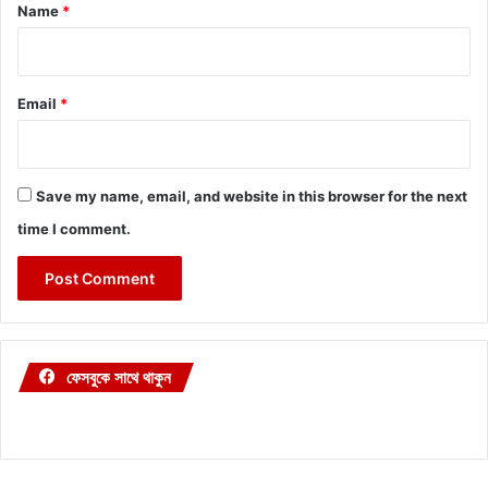
*
Name
*
Email
*
Save my name, email, and website in this browser for the next
time I comment.
ফেসবুকে সাথে থাকুন