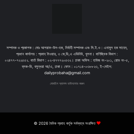
সম্পাদক ও প্রকাশক : মোঃ আশরাফ-উল-হক, নির্বাহী সম্পাদক এবং সি.ই.ও : এনামুল হক সাহেদ,
প্রধান কার্যালয় : প্রবাহ টাওয়ার, ৩ কে,ডি,এ এভিনিউ, খুলনা। বাণিজ্যিক বিভাগ :
০২৪৭৭-৭২২৫৫২. বার্তা বিভাগ : ০২-৪৭৭৭২০৫৩২। ঢাকা অফিস : হাউজ নং-২০১, রোড নং-৫,
ব্লক-ডি, বসুন্ধরা আ/এ, ঢাকা। ফোন : ০১৭১৪-০৩৮৮২৩, ই-মেইল:
dailyprobaha@gmail.com
মোবাইল অ্যাপস ডাউনলোড করুন
© 2026 দৈনিক প্রবাহ কর্তৃক সর্বস্বত্ব সংরক্ষিত