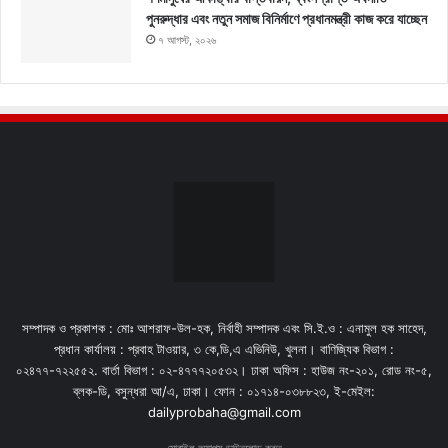
পুনরুদ্ধার এবং নতুন সমাজ বিনির্মাণে প্রধানমন্ত্রী কাজ করে যাচ্ছেন
৭ আগস্ট, ২০২৬
সম্পাদক ও প্রকাশক : মোঃ আশরাফ-উল-হক, নির্বাহী সম্পাদক এবং সি.ই.ও : এনামুল হক সাহেদ,
প্রধান কার্যালয় : প্রবাহ টাওয়ার, ৩ কে,ডি,এ এভিনিউ, খুলনা। বাণিজ্যিক বিভাগ :
০২৪৭৭-৭২২৫৫২. বার্তা বিভাগ : ০২-৪৭৭৭২০৫৩২। ঢাকা অফিস : হাউজ নং-২০১, রোড নং-৫,
ব্লক-ডি, বসুন্ধরা আ/এ, ঢাকা। ফোন : ০১৭১৪-০৩৮৮২৩, ই-মেইল:
dailyprobaha@gmail.com