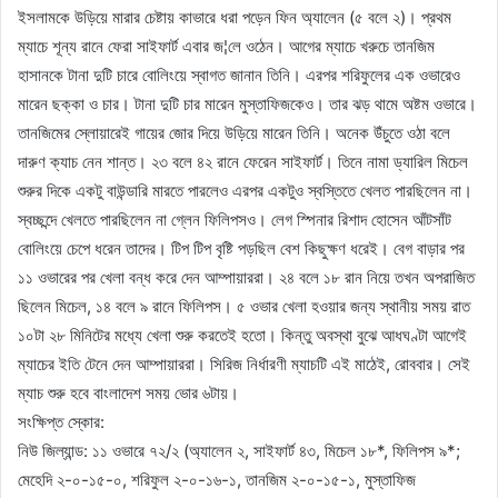
ইসলামকে উড়িয়ে মারার চেষ্টায় কাভারে ধরা পড়েন ফিন অ্যালেন (৫ বলে ২)। প্রথম
ম্যাচে শূন্য রানে ফেরা সাইফার্ট এবার জ¦লে ওঠেন। আগের ম্যাচে খরুচে তানজিম
হাসানকে টানা দুটি চারে বোলিংয়ে স্বাগত জানান তিনি। এরপর শরিফুলের এক ওভারেও
মারেন ছক্কা ও চার। টানা দুটি চার মারেন মুস্তাফিজকেও। তার ঝড় থামে অষ্টম ওভারে।
তানজিমের স্লোয়ারেই গায়ের জোর দিয়ে উড়িয়ে মারেন তিনি। অনেক উঁচুতে ওঠা বলে
দারুণ ক্যাচ নেন শান্ত। ২৩ বলে ৪২ রানে ফেরেন সাইফার্ট। তিনে নামা ড্যারিল মিচেল
শুরুর দিকে একটু বাউন্ডারি মারতে পারলেও এরপর একটুও স্বস্তিতে খেলত পারছিলেন না।
স্বচ্ছন্দে খেলতে পারছিলেন না গ্লেন ফিলিপসও। লেগ স্পিনার রিশাদ হোসেন আঁটসাঁট
বোলিংয়ে চেপে ধরেন তাদের। টিপ টিপ বৃষ্টি পড়ছিল বেশ কিছুক্ষণ ধরেই। বেগ বাড়ার পর
১১ ওভারের পর খেলা বন্ধ করে দেন আম্পায়াররা। ২৪ বলে ১৮ রান নিয়ে তখন অপরাজিত
ছিলেন মিচেল, ১৪ বলে ৯ রানে ফিলিপস। ৫ ওভার খেলা হওয়ার জন্য স্থানীয় সময় রাত
১০টা ২৮ মিনিটের মধ্যে খেলা শুরু করতেই হতো। কিন্তু অবস্থা বুঝে আধঘণ্টা আগেই
ম্যাচের ইতি টেনে দেন আম্পায়াররা। সিরিজ নির্ধারণী ম্যাচটি এই মাঠেই, রোববার। সেই
ম্যাচ শুরু হবে বাংলাদেশ সময় ভোর ৬টায়।
সংক্ষিপ্ত স্কোর:
নিউ জিল্যান্ড: ১১ ওভারে ৭২/২ (অ্যালেন ২, সাইফার্ট ৪৩, মিচেল ১৮*, ফিলিপস ৯*;
মেহেদি ২-০-১৫-০, শরিফুল ২-০-১৬-১, তানজিম ২-০-১৫-১, মুস্তাফিজ