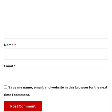
m
m
e
n
t
*
Name
*
Email
*
Save my name, email, and website in this browser for the next
time I comment.