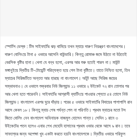
স্পোর্টস ডেস্ক : টিম সাইফার্টের ঝড় থামিয়ে তখন ম্যাচে দারুণ নিয়ন্ত্রণ বাংলাদেশের।
দারুণ বোলিংয়ে টানা ৫ ওভারে আসেনি বাউন্ডারি। কিন্তু রোমাঞ্চ জমে উঠতে না উঠতেই
বেরসিক বৃষ্টির হানা। খেলা যে বন্ধ হলো, এরপর আর শুরু হতেই পারল না। মাউন্ট
মঙ্গানুইয়ে দ্বিতীয় টি-টোয়েন্টি পরিত্যক্ত হয়ে গেল টানা বৃষ্টিতে। তাতে নিশ্চিত হলো, তিন
ম্যাচের সিরিজটিতে অন্তত আর হারছে না বাংলাদেশ। অটুট আছে সিরিজ জয়ের
সম্ভাবনাও। বে ওভালে শুক্রবার নিউ জিল্যান্ড ১১ ওভারে ২ উইকেট ৭২ রান তোলার পর
আর খেলা হতে পারেননি। সাইফার্টের আগ্রাসী ব্যাটিংয়ে পাওয়ার প্লেতে ৫৪ তোলে নিউ
জিল্যান্ড। বাংলাদেশ এরপর ঘুরে দাঁড়ায়। পরের ৫ ওভারে সাইফার্টের বিদায়ের পাশাপাশি রান
আসে কেবল ১৮। কিন্তু ম্যাচ শেষ পর্যন্ত পেল না পরিণতি। প্রথম ম্যাচের মতো টস
জিতে বোলিং নেন বাংলাদেশ অধিনায়ক নাজমুল হোসেন শান্ত। সেদিন ১ রানে ৩
উইকেটের পতন হলেও এবার শেখ মেহেদি হাসানের প্রথম ওভার থেকে আসে ৯ রান। তবে
সাফল্যের জন্য অপেক্ষা খুব একটা করতে হয়নি বাংলাদেশকে। দ্বিতীয় ওভারে শরিফুল