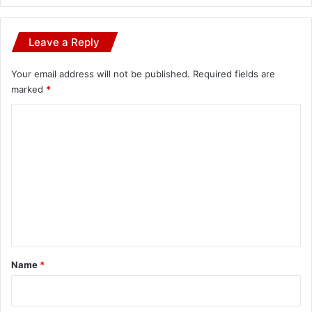
Leave a Reply
Your email address will not be published.
Required fields are
marked
*
C
o
m
m
e
n
t
*
Name
*