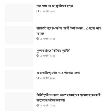
সাত মাসে ৪৪ জন মুসলিমকে হত্যা
১০ আগস্ট, ২০২৬
রাষ্ট্রপতি পদে বিএনপির প্রার্থী মির্জা ফখরুল : ১১ দলের অলি
আহমদ
১০ আগস্ট, ২০২৬
খুলনায় বাড়ছে ‘সাইবার ক্রাইম’
১০ আগস্ট, ২০২৬
আজ আমি প্রাণেও মরতে পারতাম: মমতা
১০ আগস্ট, ২০২৬
ফিলিস্তিনীদের ধ্বংস করতে ইসরাইলকে প্রথম সহায়তাকারী
বাইডেনের শরীরে ক্যানসার
১০ আগস্ট, ২০২৬