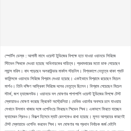
স্পোর্টস ডেস্ক : আগামী মাসে ওয়েস্ট ইন্ডিজের বিপক্ষে হতে যাওয়া ওয়ানডে সিরিজে
স্টিভেন স্মিথকে দেওয়া হয়েছে অধিনায়কের দায়িত্ব। প্রথমবারের মতো ডাক পেয়েছেন
ল্যান্স মরিস। বাদ পড়েছেন অলরাউন্ডার মার্কাস স্টয়নিস। বিশ্বকাপে নেতৃত্বে থাকা প্যাট
কামিন্সকে ওয়ানডে সিরিজে বিশ্রাম দেওয়া হয়েছে। একইভাবে বিশ্রামে রয়েছেন মিচেল
মার্শও। তিনি দক্ষিণ আফ্রিকা সিরিজে দলের নেতৃত্বে ছিলেন। বিশ্রাম পেয়েছেন মিচেল
স্টার্ক, জশ হ্যাজেলউড। ওয়ানডে দল ঘোষণার পাশাপাশি ওয়েস্ট ইন্ডিজের বিপক্ষে টেস্ট
স্কোয়াডও ঘোষণা করেছে ক্রিকেট অস্ট্রেলিয়া। ডেভিড ওয়ার্নার অবসরে চলে যাওয়ায়
সেখানে উসমান খাজার সঙ্গে ওপেনিংয়ে ফিরছেন স্মিভেন স্মিথ। একাদশে ফিরতে যাচ্ছেন
ক্যামেরন গ্রিনও। বিকল্প হিসেবে ম্যাট রেনশকেও রাখা হয়েছে। মূলত আগ্রহের কারণেই
টেস্ট স্কোয়াডে ওপেনিং করবেন স্মিথ। দল ঘোষণার পর প্রধান নির্বাচক জর্জ বেইলি