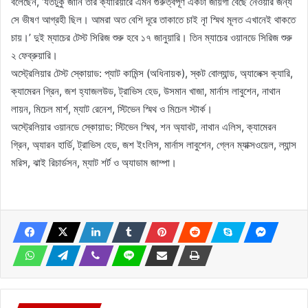
বলেছেন, ‘যতটুকু জানি তার ক্যারিয়ারে এমন গুরুত্বপূর্ণ একটা জায়গা বেছে নেওয়ার জন্য
সে ভীষণ আগ্রহী ছিল। আমরা অত বেশি দূরে তাকাতে চাই নাৃ স্মিথ মূলত এখানেই থাকতে
চায়।’ দুই ম্যাচের টেস্ট সিরিজ শুরু হবে ১৭ জানুয়ারি। তিন ম্যাচের ওয়ানডে সিরিজ শুরু
২ ফেব্রুয়ারি।
অস্ট্রেলিয়ার টেস্ট স্কোয়াড: প্যাট কামিন্স (অধিনায়ক), স্কট বোল্যান্ড, অ্যালেক্স ক্যারি,
ক্যামেরন গ্রিন, জশ হ্যাজলউড, ট্রাভিস হেড, উসমান খাজা, মার্নাস লাবুশেন, নাথান
লায়ন, মিচেল মার্শ, ম্যাট রেনেশ, স্টিভেন স্মিথ ও মিচেল স্টার্ক।
অস্ট্রেলিয়ার ওয়ানডে স্কোয়াড: স্টিভেন স্মিথ, শন অ্যাবট, নাথান এলিস, ক্যামেরন
গ্রিন, অ্যারন হার্ডি, ট্রাভিস হেড, জশ ইংলিস, মার্নাস লাবুশেন, গ্লেন ম্যাক্সওয়েল, ল্যান্স
মরিস, ঝাই রিচার্ডসন, ম্যাট শর্ট ও অ্যাডাম জাম্পা।