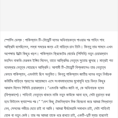
স্পোর্টস ডেস্ক : পাকিস্তান টি-টোয়েন্টি দলের অধিনায়কত্ব পাওয়ার পর শাহিন শাহ
আফ্রিদি বলেছিলেন, লম্বা সময়ের জন্য এই দায়িত্ব চান তিনি। কিন্তু তার সামনে এখন
অপেক্ষায় উল্টো কিছুর খড়গ। পাকিস্তান ক্রিকেটের বোর্ডের (পিসিবি) নতুন চেয়ারম্যান
মহসিন নাকভি যেরকম ইঙ্গিত দিলেন, তাতে আফ্রিদির নেতৃত্ব সুতোয় ঝুলছে। মাত্রই গত
নভেম্বরে নেতৃত্ব পেয়েছেন আফ্রিদি। আগামী টি-টোয়েন্টি বিশ্বকাপেও তার নেতৃত্বে
খেলবে পাকিস্তান, এমনটাই ছিল অনুমিত। কিন্তু পাকিস্তান জাতীয় দলের নতুন নির্বাচক
কমিটির দায়িত্ব গ্রহণের আয়োজনে এসে সংবাদমাধ্যমের মুখোমুখি হয়ে ভিন্ন কিছুর
আভাস দিলেন পিসিবি চেয়ারম্যান। “এমনকি আমিও জানি না, কে অধিনায়ক হবেন
(বিশ্বকাপে)। শাহিনই নেতৃত্বে থাকবে নাকি নতুন কাউকে আনা হবে, সেটা চূড়ান্ত করা
হবে ফিটনেস ক্যাম্পের পর।” “বেশ কিছু টেকনিক্যাল দিক বিবেচনা করে আমরা সিদ্ধান্ত
নেব, সেসবের গভীরে যেতে চাই না আমি। আমরা দীর্ঘমেয়াদি সমাধান চাই, সেটা শাহিনই
হোক বা নতুন কেউ। তার পর আমরা তাকে ধরে রাখতে চাই, একটি-দুটি ম্যাচ হারলেই