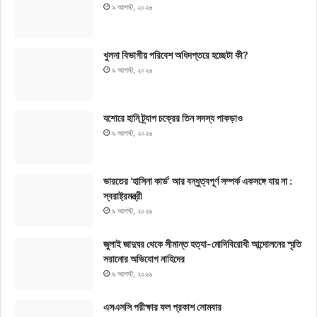
৯ আগস্ট, ২০২৬
খুলনা বিভাগীয় পরিবেশ অধিদপ্তরে হচ্ছেটা কী?
৯ আগস্ট, ২০২৬
যশোরে হানি ট্র্যাপ চক্রের তিন সদস্য পাকড়াও
৯ আগস্ট, ২০২৬
ভারতের ‘হাসিনা কার্ড’ আর বন্ধুত্বপূর্ণ সম্পর্ক একসঙ্গে যায় না :
স্বরাষ্ট্রমন্ত্রী
৯ আগস্ট, ২০২৬
জুলাই জাদুঘর থেকে সীমান্ত হত্যা-মোদিবিরোধী আন্দোলনের স্মৃতি
সরানোর অভিযোগ নাহিদের
৯ আগস্ট, ২০২৬
এসএসসি পরীক্ষার ফল প্রকাশ সোমবার