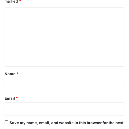
marked
*
C
o
m
m
e
n
t
*
Name
*
Email
*
Save my name, email, and website in this browser for the next