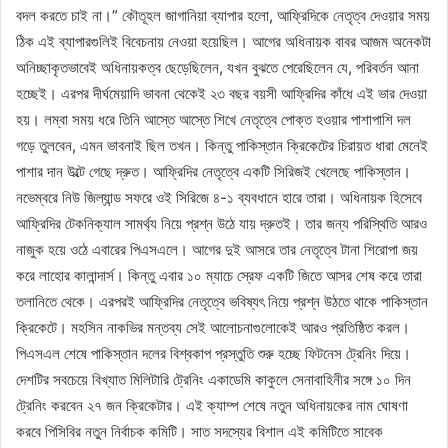
বদল করতে চাই না।” কৌতূহল জাগানিয়া ব্যাপার হলো, আফ্রিদিকে নেতৃত্ব দেওয়ার সময়
ঠিক এই ব্যাপারগুলিই বিবেচনায় নেওয়া হয়েছিল। আগের অধিনায়ক বাবর আজম অনেকটা
অনিচ্ছাকৃতভাবেই অধিনায়কত্ব ছেড়েছিলেন, যখন বুঝতে পেরেছিলেন যে, পরিবর্তন আনা
হচ্ছেই। এরপর দীর্ঘমেয়াদি ভাবনা থেকেই ২৩ বছর বয়সী আফ্রিদির কাঁধে এই ভার দেওয়া
হয়। লম্বা সময় ধরে তিনি আস্তে আস্তে শিখে নেতৃত্বে পোক্ত হওয়ার পাশাপাশি দল
গড়ে তুলবেন, এমন ভাবনাই ছিল তখন। কিন্তু পাকিস্তান ক্রিকেটের চিরায়ত ধারা মেনেই
পাশার দান উল্টে গেছে দ্রুত। আফ্রিদির নেতৃত্বে একটি সিরিজই খেলেছে পাকিস্তান।
নভেম্বরে নিউ জিল্যান্ড সফরে ওই সিরিজে ৪-১ ব্যবধানে হারে তারা। অধিনায়ক হিসেবে
আফ্রিদির টেকনিক্যাল সামর্থ্য নিয়ে প্রশ্ন উঠে যায় দ্রুতই। তার জন্য পরিস্থিতি আরও
নাজুক হয়ে ওঠে এবারের পিএসএলে। আগের দুই আসরে তার নেতৃত্বে টানা শিরোপা জয়
করে লাহোর কালান্দার্স। কিন্তু এবার ১০ ম্যাচে স্রেফ একটি জিতে আসর শেষ করে তারা
তলানিতে থেকে। এরপরই আফ্রিদির নেতৃত্বে ভবিষ্যৎ নিয়ে প্রশ্ন উঠতে থাকে পাকিস্তান
ক্রিকেটে। মহসিন নাকভির মন্তব্য সেই আলোচনাগুলোকেই আরও প্রতিষ্ঠিত করল।
পিএসএল শেষে পাকিস্তান দলের বিশ্বকাপ প্রস্তুতি শুরু হচ্ছে ফিটনেস ট্রেনিং দিয়ে।
দেশটির সবচেয়ে বিখ্যাত মিলিটারি ট্রেনিং একাডেমি কাকুলে সেনাবাহিনীর সঙ্গে ১০ দিন
ট্রেনিং করবেন ২৭ জন ক্রিকেটার। এই ক্যাম্প শেষে নতুন অধিনায়কের নাম ঘোষণা
করবে পিসিবির নতুন নির্বাচক কমিটি। সাত সদস্যের বিশাল এই কমিটিতে সাবেক