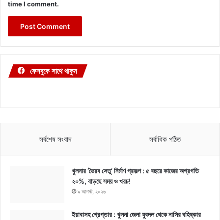
time I comment.
ফেসবুকে সাথে থাকুন
সর্বশেষ সংবাদ
সর্বাধিক পঠিত
খুলনার ‘ভৈরব সেতু’ নির্মাণ প্রকল্প : ৫ বছরে কাজের অগ্রগতি
২০%, বাড়ছে সময় ও খরচ!
৯ আগস্ট, ২০২৬
ইয়াবাসহ গ্রেপ্তার : খুলনা জেলা যুবদল থেকে নাসির বহিষ্কার