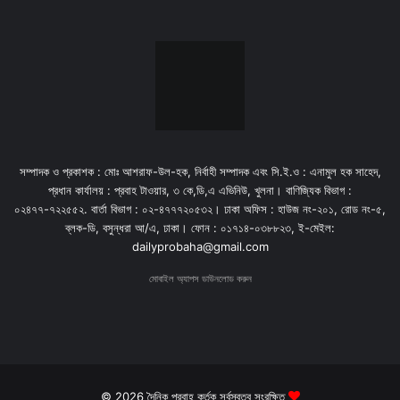
সম্পাদক ও প্রকাশক : মোঃ আশরাফ-উল-হক, নির্বাহী সম্পাদক এবং সি.ই.ও : এনামুল হক সাহেদ,
প্রধান কার্যালয় : প্রবাহ টাওয়ার, ৩ কে,ডি,এ এভিনিউ, খুলনা। বাণিজ্যিক বিভাগ :
০২৪৭৭-৭২২৫৫২. বার্তা বিভাগ : ০২-৪৭৭৭২০৫৩২। ঢাকা অফিস : হাউজ নং-২০১, রোড নং-৫,
ব্লক-ডি, বসুন্ধরা আ/এ, ঢাকা। ফোন : ০১৭১৪-০৩৮৮২৩, ই-মেইল:
dailyprobaha@gmail.com
মোবাইল অ্যাপস ডাউনলোড করুন
© 2026 দৈনিক প্রবাহ কর্তৃক সর্বস্বত্ব সংরক্ষিত