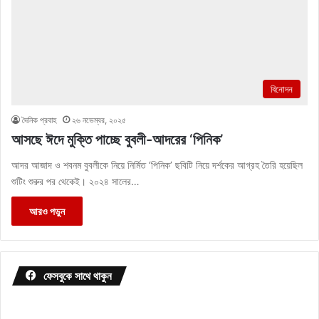
বিনোদন
দৈনিক প্রবাহ
২৬ নভেম্বর, ২০২৫
আসছে ঈদে মুক্তি পাচ্ছে বুবলী-আদরের ‘পিনিক’
আদর আজাদ ও শবনম বুবলীকে নিয়ে নির্মিত ‘পিনিক’ ছবিটি নিয়ে দর্শকের আগ্রহ তৈরি হয়েছিল
শুটিং শুরুর পর থেকেই। ২০২৪ সালের…
আরও পড়ুন
ফেসবুকে সাথে থাকুন