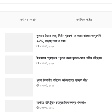
সর্বশেষ সংবাদ
সর্বাধিক পঠিত
খুলনার ‘ভৈরব সেতু’ নির্মাণ প্রকল্প : ৫ বছরে কাজের অগ্রগতি
২০%, বাড়ছে সময় ও খরচ!
৯ আগস্ট, ২০২৬
ইয়াবাসহ গ্রেপ্তার : খুলনা জেলা যুবদল থেকে নাসির বহিষ্কার
৯ আগস্ট, ২০২৬
খুলনা বিভাগীয় পরিবেশ অধিদপ্তরে হচ্ছেটা কী?
৯ আগস্ট, ২০২৬
যশোরে হানি ট্র্যাপ চক্রের তিন সদস্য পাকড়াও
৯ আগস্ট, ২০২৬