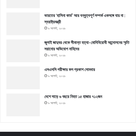
ভারতের ‘হাসিনা কার্ড’ আর বন্ধুত্বপূর্ণ সম্পর্ক একসঙ্গে যায় না :
স্বরাষ্ট্রমন্ত্রী
৯ আগস্ট, ২০২৬
জুলাই জাদুঘর থেকে সীমান্ত হত্যা-মোদিবিরোধী আন্দোলনের স্মৃতি
সরানোর অভিযোগ নাহিদের
৯ আগস্ট, ২০২৬
এসএসসি পরীক্ষার ফল প্রকাশ সোমবার
৯ আগস্ট, ২০২৬
দেশে সাড়ে ৬ বছরে নিহত ১৫ হাজার ৭১২জন
৯ আগস্ট, ২০২৬