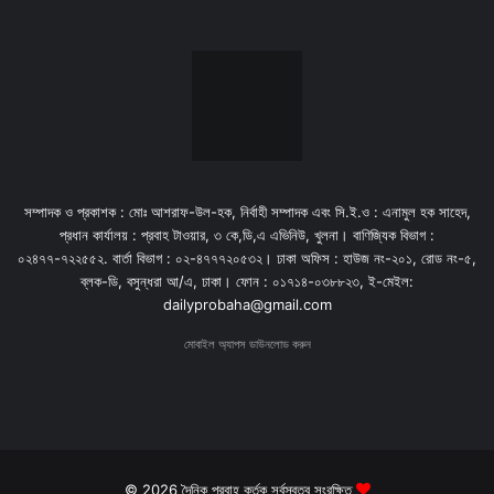
সম্পাদক ও প্রকাশক : মোঃ আশরাফ-উল-হক, নির্বাহী সম্পাদক এবং সি.ই.ও : এনামুল হক সাহেদ,
প্রধান কার্যালয় : প্রবাহ টাওয়ার, ৩ কে,ডি,এ এভিনিউ, খুলনা। বাণিজ্যিক বিভাগ :
০২৪৭৭-৭২২৫৫২. বার্তা বিভাগ : ০২-৪৭৭৭২০৫৩২। ঢাকা অফিস : হাউজ নং-২০১, রোড নং-৫,
ব্লক-ডি, বসুন্ধরা আ/এ, ঢাকা। ফোন : ০১৭১৪-০৩৮৮২৩, ই-মেইল:
dailyprobaha@gmail.com
মোবাইল অ্যাপস ডাউনলোড করুন
© 2026 দৈনিক প্রবাহ কর্তৃক সর্বস্বত্ব সংরক্ষিত