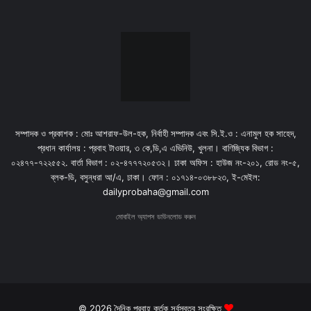
সম্পাদক ও প্রকাশক : মোঃ আশরাফ-উল-হক, নির্বাহী সম্পাদক এবং সি.ই.ও : এনামুল হক সাহেদ,
প্রধান কার্যালয় : প্রবাহ টাওয়ার, ৩ কে,ডি,এ এভিনিউ, খুলনা। বাণিজ্যিক বিভাগ :
০২৪৭৭-৭২২৫৫২. বার্তা বিভাগ : ০২-৪৭৭৭২০৫৩২। ঢাকা অফিস : হাউজ নং-২০১, রোড নং-৫,
ব্লক-ডি, বসুন্ধরা আ/এ, ঢাকা। ফোন : ০১৭১৪-০৩৮৮২৩, ই-মেইল:
dailyprobaha@gmail.com
মোবাইল অ্যাপস ডাউনলোড করুন
© 2026 দৈনিক প্রবাহ কর্তৃক সর্বস্বত্ব সংরক্ষিত