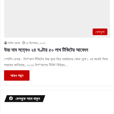
খেলাধুলা
দৈনিক প্রবাহ
১৪ ডিসেম্বর, ২০২৫
উচ্চ দাম সত্বেও ২৪ ঘণ্টায় ৫০ লাখ টিকিটের আবেদন
স্পোর্টস ডেস্ক : বিশ^কাপ টিকিটের উচ্চ মূল্য নিয়ে সমর্থকদের ক্ষোভ তুঙ্গে। এর মাঝেই ফিফা
শুক্রবার জানিয়েছে, ২০২৬ বিশ^কাপের টিকিট বিক্রির…
আরও পড়ুন
ফেসবুকে সাথে থাকুন