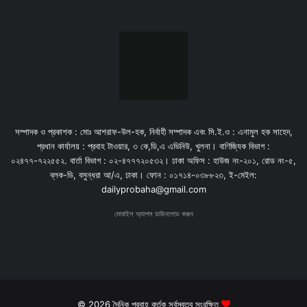
সম্পাদক ও প্রকাশক : মোঃ আশরাফ-উল-হক, নির্বাহী সম্পাদক এবং সি.ই.ও : এনামুল হক সাহেদ,
প্রধান কার্যালয় : প্রবাহ টাওয়ার, ৩ কে,ডি,এ এভিনিউ, খুলনা। বাণিজ্যিক বিভাগ :
০২৪৭৭-৭২২৫৫২. বার্তা বিভাগ : ০২-৪৭৭৭২০৫৩২। ঢাকা অফিস : হাউজ নং-২০১, রোড নং-৫,
ব্লক-ডি, বসুন্ধরা আ/এ, ঢাকা। ফোন : ০১৭১৪-০৩৮৮২৩, ই-মেইল:
dailyprobaha@gmail.com
মোবাইল অ্যাপস ডাউনলোড করুন
© 2026 দৈনিক প্রবাহ কর্তৃক সর্বস্বত্ব সংরক্ষিত