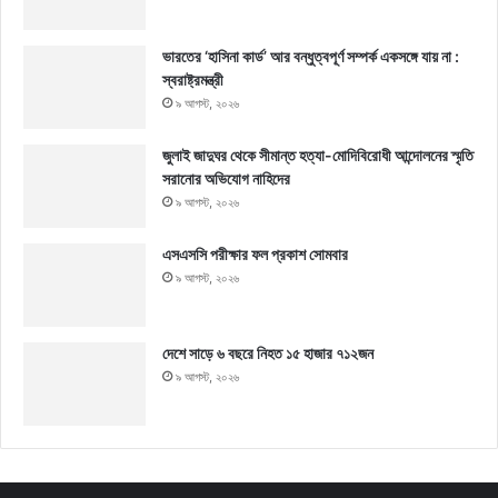
ভারতের ‘হাসিনা কার্ড’ আর বন্ধুত্বপূর্ণ সম্পর্ক একসঙ্গে যায় না :
স্বরাষ্ট্রমন্ত্রী
৯ আগস্ট, ২০২৬
জুলাই জাদুঘর থেকে সীমান্ত হত্যা-মোদিবিরোধী আন্দোলনের স্মৃতি
সরানোর অভিযোগ নাহিদের
৯ আগস্ট, ২০২৬
এসএসসি পরীক্ষার ফল প্রকাশ সোমবার
৯ আগস্ট, ২০২৬
দেশে সাড়ে ৬ বছরে নিহত ১৫ হাজার ৭১২জন
৯ আগস্ট, ২০২৬