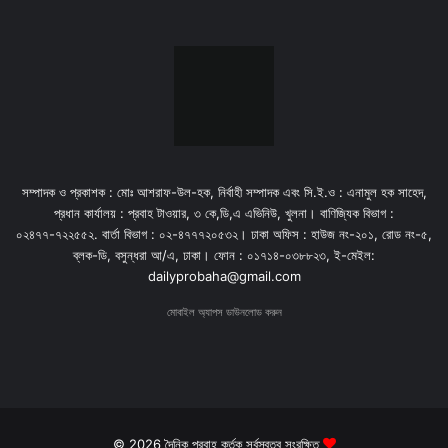
সম্পাদক ও প্রকাশক : মোঃ আশরাফ-উল-হক, নির্বাহী সম্পাদক এবং সি.ই.ও : এনামুল হক সাহেদ,
প্রধান কার্যালয় : প্রবাহ টাওয়ার, ৩ কে,ডি,এ এভিনিউ, খুলনা। বাণিজ্যিক বিভাগ :
০২৪৭৭-৭২২৫৫২. বার্তা বিভাগ : ০২-৪৭৭৭২০৫৩২। ঢাকা অফিস : হাউজ নং-২০১, রোড নং-৫,
ব্লক-ডি, বসুন্ধরা আ/এ, ঢাকা। ফোন : ০১৭১৪-০৩৮৮২৩, ই-মেইল:
dailyprobaha@gmail.com
মোবাইল অ্যাপস ডাউনলোড করুন
© 2026 দৈনিক প্রবাহ কর্তৃক সর্বস্বত্ব সংরক্ষিত