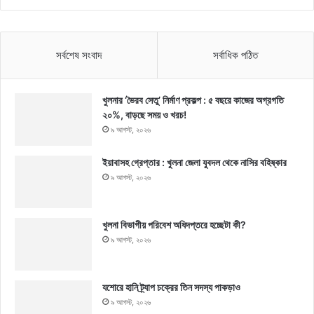
সর্বশেষ সংবাদ
সর্বাধিক পঠিত
খুলনার ‘ভৈরব সেতু’ নির্মাণ প্রকল্প : ৫ বছরে কাজের অগ্রগতি
২০%, বাড়ছে সময় ও খরচ!
৯ আগস্ট, ২০২৬
ইয়াবাসহ গ্রেপ্তার : খুলনা জেলা যুবদল থেকে নাসির বহিষ্কার
৯ আগস্ট, ২০২৬
খুলনা বিভাগীয় পরিবেশ অধিদপ্তরে হচ্ছেটা কী?
৯ আগস্ট, ২০২৬
যশোরে হানি ট্র্যাপ চক্রের তিন সদস্য পাকড়াও
৯ আগস্ট, ২০২৬