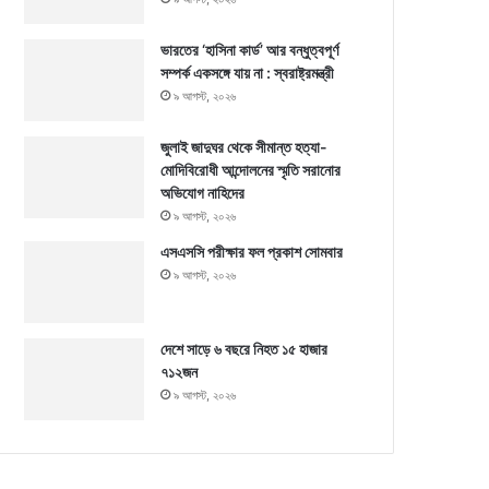
ভারতের ‘হাসিনা কার্ড’ আর বন্ধুত্বপূর্ণ
সম্পর্ক একসঙ্গে যায় না : স্বরাষ্ট্রমন্ত্রী
৯ আগস্ট, ২০২৬
জুলাই জাদুঘর থেকে সীমান্ত হত্যা-
মোদিবিরোধী আন্দোলনের স্মৃতি সরানোর
অভিযোগ নাহিদের
৯ আগস্ট, ২০২৬
এসএসসি পরীক্ষার ফল প্রকাশ সোমবার
৯ আগস্ট, ২০২৬
দেশে সাড়ে ৬ বছরে নিহত ১৫ হাজার
৭১২জন
৯ আগস্ট, ২০২৬