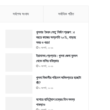
সর্বশেষ সংবাদ
সর্বাধিক পঠিত
খুলনার ‘ভৈরব সেতু’ নির্মাণ প্রকল্প : ৫
বছরে কাজের অগ্রগতি ২০%, বাড়ছে
সময় ও খরচ!
৯ আগস্ট, ২০২৬
ইয়াবাসহ গ্রেপ্তার : খুলনা জেলা যুবদল
থেকে নাসির বহিষ্কার
৯ আগস্ট, ২০২৬
খুলনা বিভাগীয় পরিবেশ অধিদপ্তরে হচ্ছেটা
কী?
৯ আগস্ট, ২০২৬
যশোরে হানি ট্র্যাপ চক্রের তিন সদস্য
পাকড়াও
৯ আগস্ট, ২০২৬