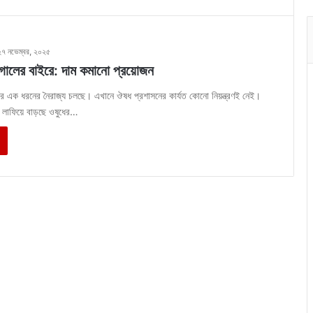
২৭ নভেম্বর, ২০২৫
াগালের বাইরে: দাম কমানো প্রয়োজন
রে এক ধরনের নৈরাজ্য চলছে। এখানে ঔষধ প্রশাসনের কার্যত কোনো নিয়ন্ত্রণই নেই।
ে লাফিয়ে বাড়ছে ওষুধের…