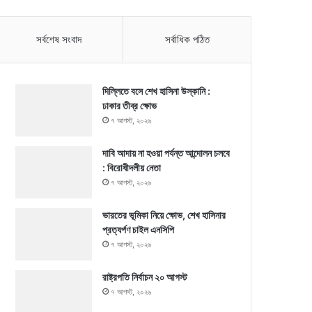
সর্বশেষ সংবাদ
সর্বাধিক পঠিত
দিল্লিতে বসে শেখ হাসিনা উস্কানি :
ঢাকার তীব্র ক্ষোভ
৭ আগস্ট, ২০২৬
দাবি আদায় না হওয়া পর্যন্ত আন্দোলন চলবে
: বিরোধীদলীয় নেতা
৭ আগস্ট, ২০২৬
ভারতের ভূমিকা নিয়ে ক্ষোভ, শেখ হাসিনার
প্রত্যর্পণ চাইল এনসিপি
৭ আগস্ট, ২০২৬
রাষ্ট্রপতি নির্বাচন ২০ আগস্ট
৭ আগস্ট, ২০২৬