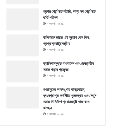
প্রথম শ্রেণিতে লটারি, অন্য সব শ্রেণিতে
ভর্তি পরীক্ষা
৭ আগস্ট, ২০২৬
হাসিনাকে ভারত এই সুযোগ কেন দিল,
প্রশ্ন স্বরাষ্ট্রমন্ত্রী’র
৭ আগস্ট, ২০২৬
ফ্যাসিবাদমুক্ত বাংলাদেশ এবং বৈষম্যহীন
সমাজ গড়ার প্রত্যয়
৭ আগস্ট, ২০২৬
গণমানুষের আকাঙ্খার বাস্তবায়ন,
ধ্বংসপ্রাপ্ত অর্থনীতি পুনরুদ্ধার এবং নতুন
সমাজ বিনির্মাণে প্রধানমন্ত্রী কাজ করে
যাচ্ছেন
৭ আগস্ট, ২০২৬