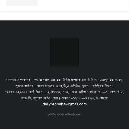
সম্পাদক ও প্রকাশক : মোঃ আশরাফ-উল-হক, নির্বাহী সম্পাদক এবং সি.ই.ও : এনামুল হক সাহেদ,
প্রধান কার্যালয় : প্রবাহ টাওয়ার, ৩ কে,ডি,এ এভিনিউ, খুলনা। বাণিজ্যিক বিভাগ :
০২৪৭৭-৭২২৫৫২. বার্তা বিভাগ : ০২-৪৭৭৭২০৫৩২। ঢাকা অফিস : হাউজ নং-২০১, রোড নং-৫,
ব্লক-ডি, বসুন্ধরা আ/এ, ঢাকা। ফোন : ০১৭১৪-০৩৮৮২৩, ই-মেইল:
dailyprobaha@gmail.com
মোবাইল অ্যাপস ডাউনলোড করুন