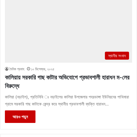
স্থানীয় সংবাদ
দৈনিক প্রবাহ
১০ ডিসেম্বর, ২০২৫
কালিয়ায় সরকারি গাছ কাটার অভিযোগে প্রভাবশালী হারাধন ম-লের
বিরুদ্ধে
কালিয়া (নড়াইল), প্রতিনিধি ঃ নড়াইলের কালিয়া উপজেলার পহরডাঙ্গা ইউনিয়নের পাখিমারা
গ্রামে সরকারি গাছ কাটাকে কেন্দ্র করে স্থানীয় প্রভাবশালী ব্যক্তি হারাধন…
আরও পড়ুন