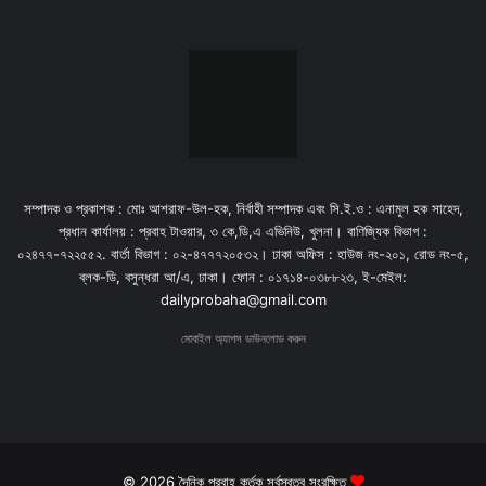
সম্পাদক ও প্রকাশক : মোঃ আশরাফ-উল-হক, নির্বাহী সম্পাদক এবং সি.ই.ও : এনামুল হক সাহেদ,
প্রধান কার্যালয় : প্রবাহ টাওয়ার, ৩ কে,ডি,এ এভিনিউ, খুলনা। বাণিজ্যিক বিভাগ :
০২৪৭৭-৭২২৫৫২. বার্তা বিভাগ : ০২-৪৭৭৭২০৫৩২। ঢাকা অফিস : হাউজ নং-২০১, রোড নং-৫,
ব্লক-ডি, বসুন্ধরা আ/এ, ঢাকা। ফোন : ০১৭১৪-০৩৮৮২৩, ই-মেইল:
dailyprobaha@gmail.com
মোবাইল অ্যাপস ডাউনলোড করুন
© 2026 দৈনিক প্রবাহ কর্তৃক সর্বস্বত্ব সংরক্ষিত