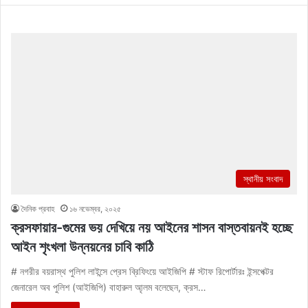
স্থানীয় সংবাদ
দৈনিক প্রবাহ
১৬ নভেম্বর, ২০২৫
ক্রসফায়ার-গুমের ভয় দেখিয়ে নয় আইনের শাসন বাস্তবায়নই হচ্ছে
আইন শৃংখলা উন্নয়নের চাবি কাঠি
# নগরীর বয়রাস্থ পুলিশ লাইন্সে প্রেস ব্রিফিংয়ে আইজিপি # স্টাফ রিপোর্টারঃ ইন্সপেক্টর
জেনারেল অব পুলিশ (আইজিপি) বাহারুল আৃলম বলেছেন, ক্রস…