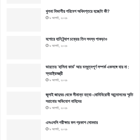
খুলনা বিভাগীয় পরিবেশ অধিদপ্তরে হচ্ছেটা কী?
৯ আগস্ট, ২০২৬
যশোরে হানি ট্র্যাপ চক্রের তিন সদস্য পাকড়াও
৯ আগস্ট, ২০২৬
ভারতের ‘হাসিনা কার্ড’ আর বন্ধুত্বপূর্ণ সম্পর্ক একসঙ্গে যায় না :
স্বরাষ্ট্রমন্ত্রী
৯ আগস্ট, ২০২৬
জুলাই জাদুঘর থেকে সীমান্ত হত্যা-মোদিবিরোধী আন্দোলনের স্মৃতি
সরানোর অভিযোগ নাহিদের
৯ আগস্ট, ২০২৬
এসএসসি পরীক্ষার ফল প্রকাশ সোমবার
৯ আগস্ট, ২০২৬