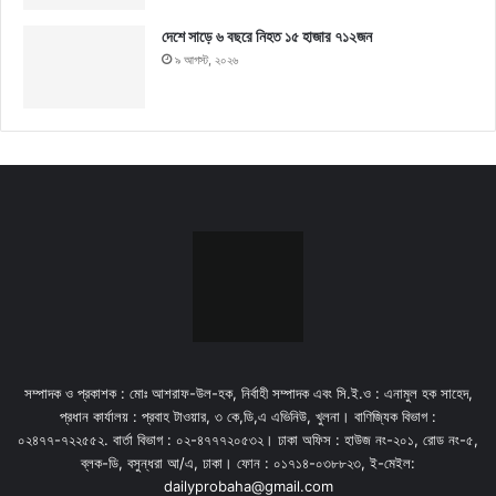
দেশে সাড়ে ৬ বছরে নিহত ১৫ হাজার ৭১২জন
৯ আগস্ট, ২০২৬
সম্পাদক ও প্রকাশক : মোঃ আশরাফ-উল-হক, নির্বাহী সম্পাদক এবং সি.ই.ও : এনামুল হক সাহেদ,
প্রধান কার্যালয় : প্রবাহ টাওয়ার, ৩ কে,ডি,এ এভিনিউ, খুলনা। বাণিজ্যিক বিভাগ :
০২৪৭৭-৭২২৫৫২. বার্তা বিভাগ : ০২-৪৭৭৭২০৫৩২। ঢাকা অফিস : হাউজ নং-২০১, রোড নং-৫,
ব্লক-ডি, বসুন্ধরা আ/এ, ঢাকা। ফোন : ০১৭১৪-০৩৮৮২৩, ই-মেইল:
dailyprobaha@gmail.com