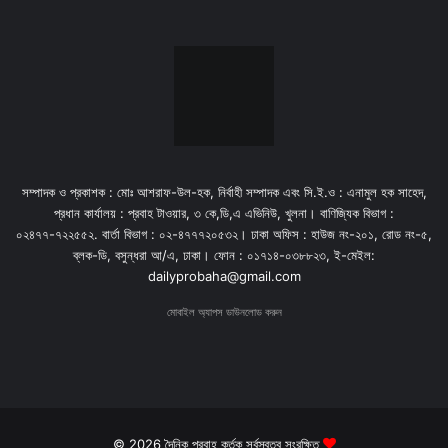
সম্পাদক ও প্রকাশক : মোঃ আশরাফ-উল-হক, নির্বাহী সম্পাদক এবং সি.ই.ও : এনামুল হক সাহেদ,
প্রধান কার্যালয় : প্রবাহ টাওয়ার, ৩ কে,ডি,এ এভিনিউ, খুলনা। বাণিজ্যিক বিভাগ :
০২৪৭৭-৭২২৫৫২. বার্তা বিভাগ : ০২-৪৭৭৭২০৫৩২। ঢাকা অফিস : হাউজ নং-২০১, রোড নং-৫,
ব্লক-ডি, বসুন্ধরা আ/এ, ঢাকা। ফোন : ০১৭১৪-০৩৮৮২৩, ই-মেইল:
dailyprobaha@gmail.com
মোবাইল অ্যাপস ডাউনলোড করুন
© 2026 দৈনিক প্রবাহ কর্তৃক সর্বস্বত্ব সংরক্ষিত