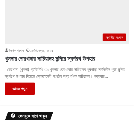
স্থানীয় সংবাদ
দৈনিক প্রবাহ
১৩ ডিসেম্বর, ২০২৫
খুলনার তেরখাদার সাচিয়াদহ মন্দিরে স্বর্গরথ উপহার
তেরখাদা (খুলনা) প্রতিনিধি ঃ খুলনার তেরখাদায় সাচিয়াদহ পূর্বপাড়া সার্বজনীন পূজা মন্দিরে
স্বর্গরথ উপহার দিয়েছে স্বেচ্ছাসেবী সংগঠন অগ্রপথিক সাচিয়াদহ। শুক্রবার…
আরও পড়ুন
ফেসবুকে সাথে থাকুন